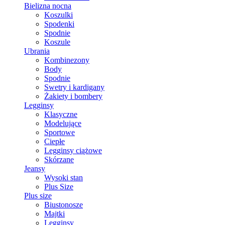
Bielizna nocna
Koszulki
Spodenki
Spodnie
Koszule
Ubrania
Kombinezony
Body
Spodnie
Swetry i kardigany
Żakiety i bombery
Legginsy
Klasyczne
Modelujące
Sportowe
Ciepłe
Legginsy ciążowe
Skórzane
Jeansy
Wysoki stan
Plus Size
Plus size
Biustonosze
Majtki
Legginsy