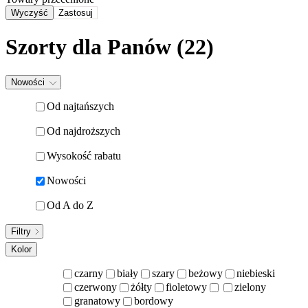
Wyczyść
Zastosuj
Szorty dla Panów
(22)
Nowości
Od najtańszych
Od najdroższych
Wysokość rabatu
Nowości
Od A do Z
Filtry
Kolor
czarny
biały
szary
beżowy
niebieski
czerwony
żółty
fioletowy
zielony
granatowy
bordowy