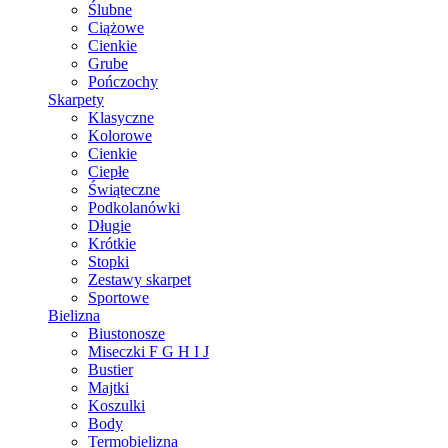
Ślubne
Ciążowe
Cienkie
Grube
Pończochy
Skarpety
Klasyczne
Kolorowe
Cienkie
Ciepłe
Świąteczne
Podkolanówki
Długie
Krótkie
Stopki
Zestawy skarpet
Sportowe
Bielizna
Biustonosze
Miseczki F G H I J
Bustier
Majtki
Koszulki
Body
Termobielizna