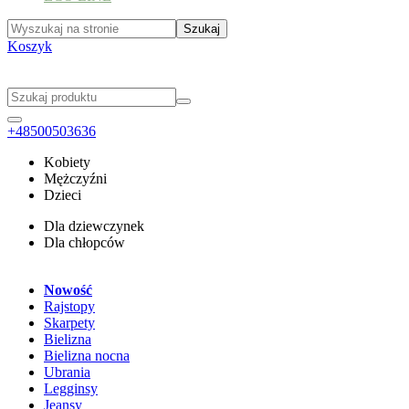
Koszyk
+48500503636
Kobiety
Mężczyźni
Dzieci
Dla dziewczynek
Dla chłopców
Nowość
Rajstopy
Skarpety
Bielizna
Bielizna nocna
Ubrania
Legginsy
Jeansy