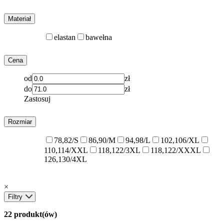
Materiał
elastan
bawełna
Cena
od
zł
do
zł
Zastosuj
Rozmiar
78,82/S
86,90/M
94,98/L
102,106/XL
110,114/XXL
118,122/3XL
118,122/XXXL
126,130/4XL
×
Filtry
22 produkt(ów)