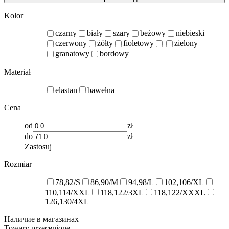
Kolor
czarny
biały
szary
beżowy
niebieski
czerwony
żółty
fioletowy
zielony
granatowy
bordowy
Materiał
elastan
bawełna
Cena
od
zł
do
zł
Zastosuj
Rozmiar
78,82/S
86,90/M
94,98/L
102,106/XL
110,114/XXL
118,122/3XL
118,122/XXXL
126,130/4XL
Наличие в магазинах
Towary przecenione