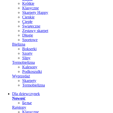
Krótkie
Klasyczne
Skarpety Happy
Cienkie
Ciepłe
Świąteczne
Zestawy skarpet
Długie
Sportowe
Bielizna
Bokserki
Szorty
Slipy
Termobielizna
Kalesony
Podkoszulki
Wyprzedaż
Skarpety
Termobielizna
Dla dziewczynek
Nowość
Белье
Rajstopy
Klasyczne