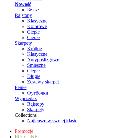
Nowość
Белье
Rajstopy
Klasyczne
Kolorowe
Ciepłe
Ciepłe
Skarpety
Krótkie
Klasyczne
Antypoślizgowe
Smieszne
Ciepłe
Długie
Zestawy skarpet
Белье
Футболки
Wyprzedaż
Rajstopy
Skarpety
Collections
Najlepsze w swojej klasie
Promocje
ECO LINE