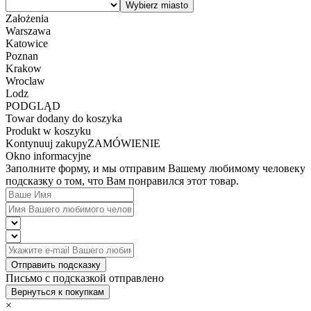
Założenia
Warszawa
Katowice
Poznan
Krakow
Wroclaw
Lodz
PODGLĄD
Towar dodany do koszyka
Produkt w koszyku
Kontynuuj zakupy
ZAMÓWIENIE
Okno informacyjne
Заполните форму, и мы отправим Вашему любимому человеку
подсказку о том, что Вам понравился этот товар.
Отправить подсказку
Письмо с подсказкой отправлено
Вернуться к покупкам
×