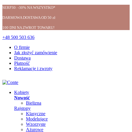
SERP30: -30% NA WSZYSTKO*
DARMOWA DOSTAWA OD 50 zł
100 DNI NA ZWROT TOWARU!
+48 500 503 636
O firmie
Jak złożyć zamówienie
Dostawa
Płatność
Reklamacje i zwroty
Kobiety
Nowość
Bielizna
Rajstopy
Klasyczne
Modelujące
Wzorzyste
Ażurowe