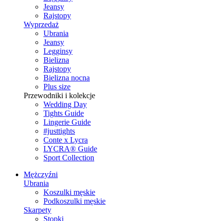
Jeansy
Rajstopy
Wyprzedaż
Ubrania
Jeansy
Legginsy
Bielizna
Rajstopy
Bielizna nocna
Plus size
Przewodniki i kolekcje
Wedding Day
Tights Guide
Lingerie Guide
#justtights
Conte x Lycra
LYCRA® Guide
Sport Сollection
Mężczyźni
Ubrania
Koszulki męskie
Podkoszulki męskie
Skarpety
Stopki