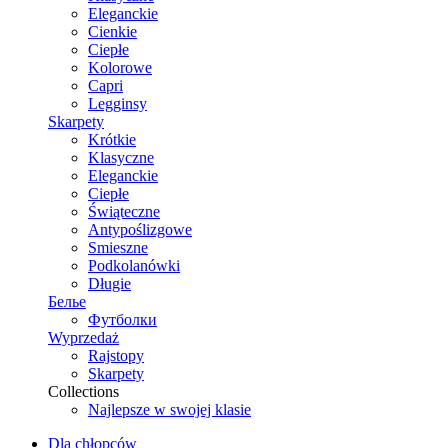
Eleganckie
Cienkie
Ciepłe
Kolorowe
Capri
Legginsy
Skarpety
Krótkie
Klasyczne
Eleganckie
Ciepłe
Świąteczne
Antypoślizgowe
Smieszne
Podkolanówki
Długie
Белье
Футболки
Wyprzedaż
Rajstopy
Skarpety
Collections
Najlepsze w swojej klasie
Dla chłopców