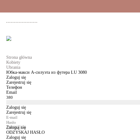
+48 500 503 636
KOBIETY
MĘŻCZYŹNI
DLA DZIEWCZYNEK
DL
Strona główna
Kobiety
Ubrania
Юбка-макси А-силуэта из футера LU 3080
Zaloguj się
Zarejestruj się
Телефон
Email
Zaloguj się
Zarejestruj się
Zaloguj się
ODZYSKAJ HASŁO
Zaloguj się