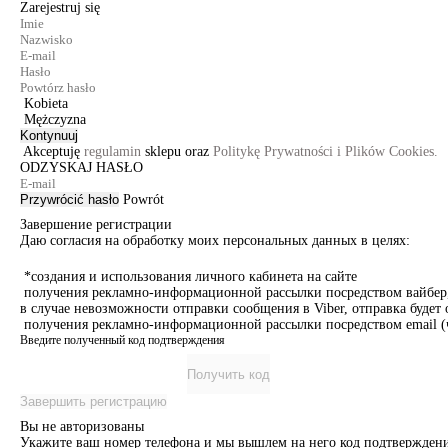
Zarejestruj się
Kobieta
Mężczyzna
Kontynuuj
Akceptuję
regulamin
sklepu oraz
Politykę Prywatności i Plików Cookies.
ODZYSKAJ HASŁO
Przywrócić hasło
Powrót
Завершение регистрации
Даю согласия на обработку моих персональных данных в целях:
*создания и использования личного кабинета на сайте
получения рекламно-информационной рассылки посредством вайбер, 
в случае невозможности отправки сообщения в Viber, отправка буде
получения рекламно-информационной рассылки посредством email (ч
Введите полученный код подтверждения
Получить код
Завершить регистрацию
Вы не авторизованы
Укажите ваш номер телефона и мы вышлем на него код подтверждени