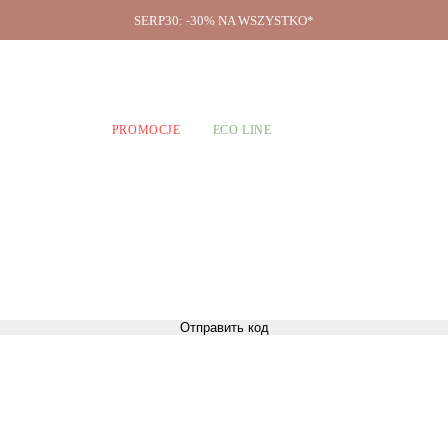
SERP30: -30% NA WSZYSTKO*
O firmie
A CHŁOPCÓW
PROMOCJE
ECO LINE
Отправить код