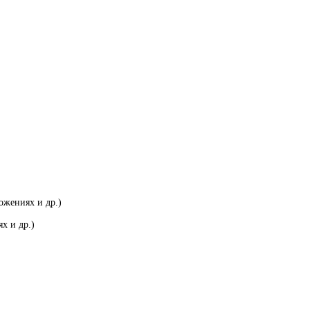
ожениях и др.)
х и др.)