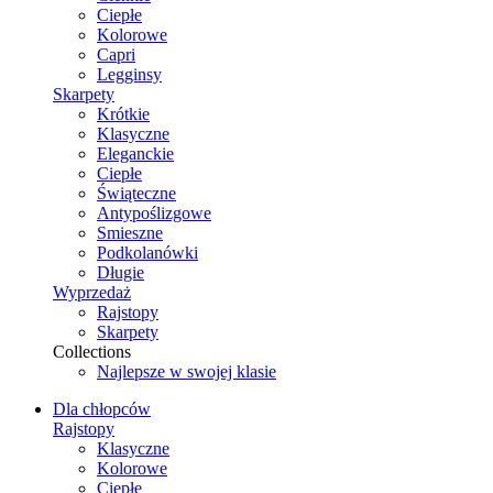
Ciepłe
Kolorowe
Capri
Legginsy
Skarpety
Krótkie
Klasyczne
Eleganckie
Ciepłe
Świąteczne
Antypoślizgowe
Smieszne
Podkolanówki
Długie
Wyprzedaż
Rajstopy
Skarpety
Collections
Najlepsze w swojej klasie
Dla chłopców
Rajstopy
Klasyczne
Kolorowe
Ciepłe