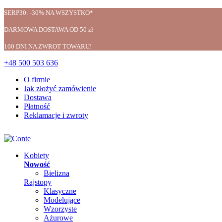
SERP30: -30% NA WSZYSTKO*
DARMOWA DOSTAWA OD 50 zł
100 DNI NA ZWROT TOWARU!
+48 500 503 636
O firmie
Jak złożyć zamówienie
Dostawa
Płatność
Reklamacje i zwroty
Kobiety
Nowość
Bielizna
Rajstopy
Klasyczne
Modelujące
Wzorzyste
Ażurowe