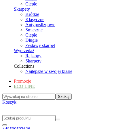
Ciepłe
Skarpety
Krótkie
Klasyczne
Antypoślizgowe
Smieszne
Ciepłe
Długie
Zestawy skarpet
Wyprzedaż
Rajstopy
Skarpety
Collections
Najlepsze w swojej klasie
Promocje
ECO LINE
Koszyk
+48500503636