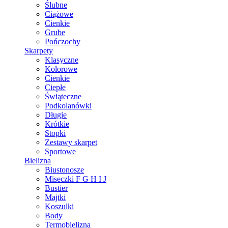
Ślubne
Ciążowe
Cienkie
Grube
Pończochy
Skarpety
Klasyczne
Kolorowe
Cienkie
Ciepłe
Świąteczne
Podkolanówki
Długie
Krótkie
Stopki
Zestawy skarpet
Sportowe
Bielizna
Biustonosze
Miseczki F G H I J
Bustier
Majtki
Koszulki
Body
Termobielizna