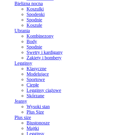
Bielizna nocna
Koszulki
Spodenki
Spodnie
Koszule
Ubrania
Kombinezony
Body
Spodnie
Swetry i kardigany
Żakiety i bombery
Legginsy
Klasyczne
Modelujące
Sportowe
Ciepłe
Legginsy ciążowe
Skórzane
Jeansy
Wysoki stan
Plus Size
Plus size
Biustonosze
Majtki
Legginsy