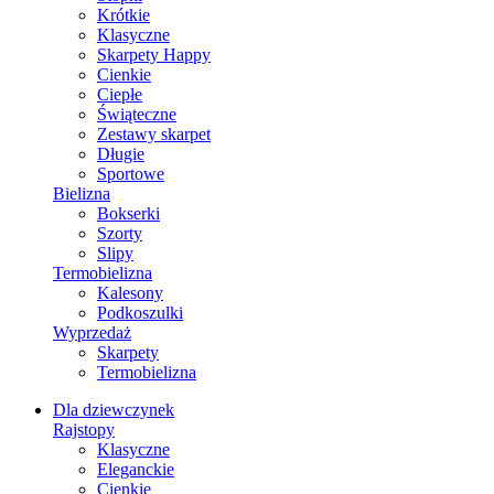
Krótkie
Klasyczne
Skarpety Happy
Cienkie
Ciepłe
Świąteczne
Zestawy skarpet
Długie
Sportowe
Bielizna
Bokserki
Szorty
Slipy
Termobielizna
Kalesony
Podkoszulki
Wyprzedaż
Skarpety
Termobielizna
Dla dziewczynek
Rajstopy
Klasyczne
Eleganckie
Cienkie