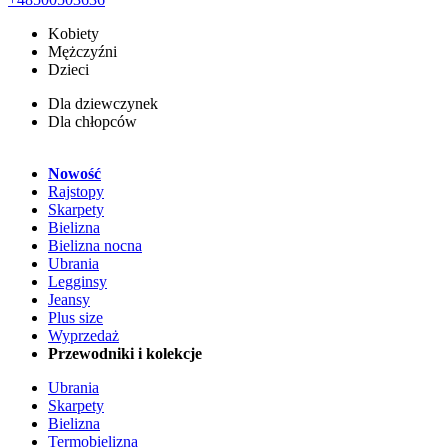
Kobiety
Mężczyźni
Dzieci
Dla dziewczynek
Dla chłopców
Nowość
Rajstopy
Skarpety
Bielizna
Bielizna nocna
Ubrania
Legginsy
Jeansy
Plus size
Wyprzedaż
Przewodniki i kolekcje
Ubrania
Skarpety
Bielizna
Termobielizna