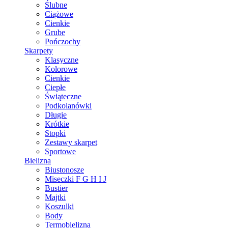
Ślubne
Ciążowe
Cienkie
Grube
Pończochy
Skarpety
Klasyczne
Kolorowe
Cienkie
Ciepłe
Świąteczne
Podkolanówki
Długie
Krótkie
Stopki
Zestawy skarpet
Sportowe
Bielizna
Biustonosze
Miseczki F G H I J
Bustier
Majtki
Koszulki
Body
Termobielizna