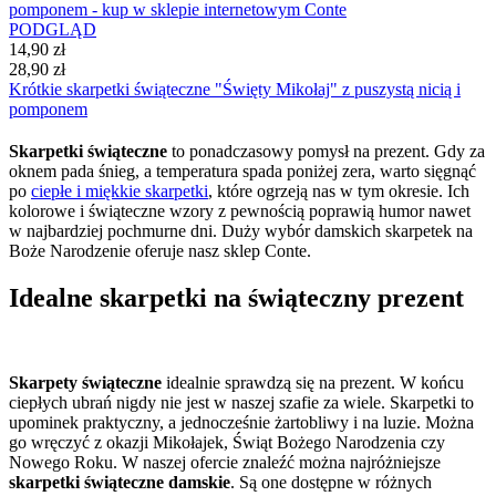
PODGLĄD
14,90 zł
28,90 zł
Krótkie skarpetki świąteczne "Święty Mikołaj" z puszystą nicią i
pomponem
Skarpetki świąteczne
to ponadczasowy pomysł na prezent. Gdy za
oknem pada śnieg, a temperatura spada poniżej zera, warto sięgnąć
po
ciepłe i miękkie skarpetki
, które ogrzeją nas w tym okresie. Ich
kolorowe i świąteczne wzory z pewnością poprawią humor nawet
w najbardziej pochmurne dni. Duży wybór damskich skarpetek na
Boże Narodzenie oferuje nasz sklep Conte.
Idealne skarpetki na świąteczny prezent
Skarpety świąteczne
idealnie sprawdzą się na prezent. W końcu
ciepłych ubrań nigdy nie jest w naszej szafie za wiele. Skarpetki to
upominek praktyczny, a jednocześnie żartobliwy i na luzie. Można
go wręczyć z okazji Mikołajek, Świąt Bożego Narodzenia czy
Nowego Roku. W naszej ofercie znaleźć można najróżniejsze
skarpetki świąteczne damskie
. Są one dostępne w różnych