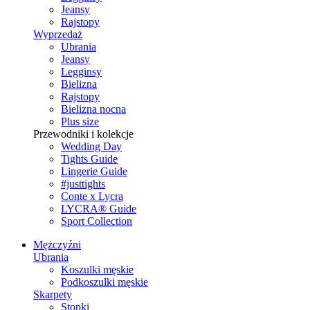
Jeansy
Rajstopy
Wyprzedaż
Ubrania
Jeansy
Legginsy
Bielizna
Rajstopy
Bielizna nocna
Plus size
Przewodniki i kolekcje
Wedding Day
Tights Guide
Lingerie Guide
#justtights
Conte x Lycra
LYCRA® Guide
Sport Сollection
Mężczyźni
Ubrania
Koszulki męskie
Podkoszulki męskie
Skarpety
Stopki