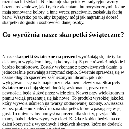
rozmiarach i stylach. Nie brakuje skarpetek w tradycyjne wzory
bożonarodzeniowe, jak i tych z akcentami humorystycznymi. Jedne
mają stonowane kolory, a inne wręcz przeciwnie, zaskakują feerią
barw. Wszystko po to, aby kupujący mógł jak najtrafniej dobrać
skarpetki do gustu i osobowości danej osoby.
Co wyróżnia nasze skarpetki świąteczne?
Nasze
skarpetki świąteczne na prezent
wyróżniają się nie tylko
ciekawym wyglądem i bogatą kolorystką. Są one również miękkie i
bardzo komfortowe. Zostały wykonane z przewiewnych tkanin, a
jednocześnie pozwalają zatrzymać ciepło. Świetnie sprawdzą się w
czasie długich spacerów zaśnieżonymi ulicami, jak i do
wylegiwania się na kanapie przed ekranem telewizora.
Skarpety
świąteczne
cechują się solidnością wykonania, przez co z
pewnością będą służyć przez wiele zim. Nawet przy wielokrotnym
praniu wciąż prezentują się jak nowe. To produkt wysokiej jakości,
który wywoła uśmiech na twarzy obdarowanej kobiety. Zwłaszcza
że bez problemu znaleźć można skarpetki, które wpasują się w jej
gust. To uniwersalny pomysł na prezent dla siostry, przyjaciółki,
mamy, babci, dziewczyny czy cioci. Każda z kobiet będzie na co
dzień korzystać z wygodnych i ciepłych skarpet, które na dodatek