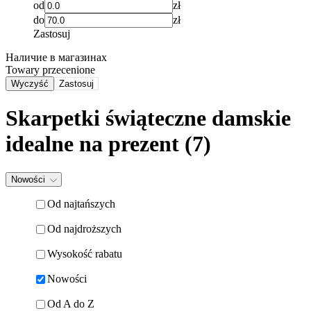
od
zł
do
zł
Zastosuj
Наличие в магазинах
Towary przecenione
Wyczyść
Zastosuj
Skarpetki świąteczne damskie
idealne na prezent
(7)
Nowości
Od najtańszych
Od najdroższych
Wysokość rabatu
Nowości
Od A do Z