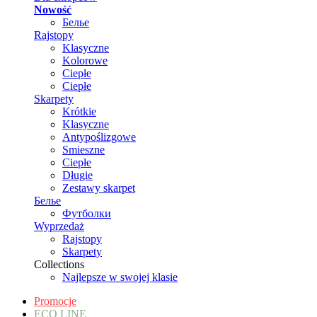
Nowość
Белье
Rajstopy
Klasyczne
Kolorowe
Ciepłe
Ciepłe
Skarpety
Krótkie
Klasyczne
Antypoślizgowe
Smieszne
Ciepłe
Długie
Zestawy skarpet
Белье
Футболки
Wyprzedaż
Rajstopy
Skarpety
Collections
Najlepsze w swojej klasie
Promocje
ECO LINE