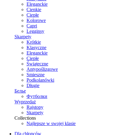
Eleganckie
Cienkie
Ciepłe
Kolorowe
Capri
Legginsy
Skarpety
Krótkie
Klasyczne
Eleganckie
Ciepłe
Świąteczne
Antypoślizgowe
Smieszne
Podkolanówki
Długie
Белье
Футболки
Wyprzedaż
Rajstopy
Skarpety
Collections
Najlepsze w swojej klasie
Dla chłopców