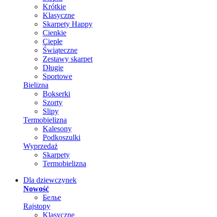
Krótkie
Klasyczne
Skarpety Happy
Cienkie
Ciepłe
Świąteczne
Zestawy skarpet
Długie
Sportowe
Bielizna
Bokserki
Szorty
Slipy
Termobielizna
Kalesony
Podkoszulki
Wyprzedaż
Skarpety
Termobielizna
Dla dziewczynek
Nowość
Белье
Rajstopy
Klasyczne