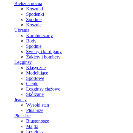
Bielizna nocna
Koszulki
Spodenki
Spodnie
Koszule
Ubrania
Kombinezony
Body
Spodnie
Swetry i kardigany
Żakiety i bombery
Legginsy
Klasyczne
Modelujące
Sportowe
Ciepłe
Legginsy ciążowe
Skórzane
Jeansy
Wysoki stan
Plus Size
Plus size
Biustonosze
Majtki
Legginsy