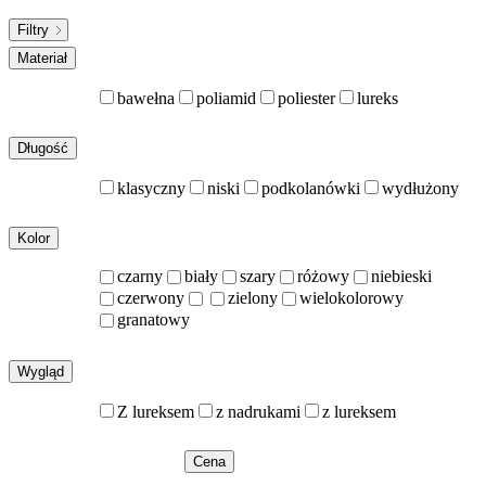
Filtry
Materiał
bawełna
poliamid
poliester
lureks
Długość
klasyczny
niski
podkolanówki
wydłużony
Kolor
czarny
biały
szary
różowy
niebieski
czerwony
zielony
wielokolorowy
granatowy
Wygląd
Z lureksem
z nadrukami
z lureksem
Cena