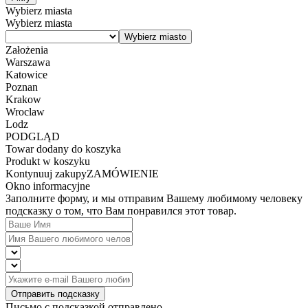
Wybierz miasta
Wybierz miasta
Założenia
Warszawa
Katowice
Poznan
Krakow
Wroclaw
Lodz
PODGLĄD
Towar dodany do koszyka
Produkt w koszyku
Kontynuuj zakupy
ZAMÓWIENIE
Okno informacyjne
Заполните форму, и мы отправим Вашему любимому человеку
подсказку о том, что Вам понравился этот товар.
Отправить подсказку
Письмо с подсказкой отправлено