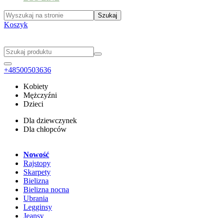
Koszyk
+48500503636
Kobiety
Mężczyźni
Dzieci
Dla dziewczynek
Dla chłopców
Nowość
Rajstopy
Skarpety
Bielizna
Bielizna nocna
Ubrania
Legginsy
Jeansy