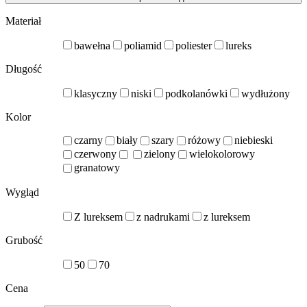
Materiał
bawełna
poliamid
poliester
lureks
Długość
klasyczny
niski
podkolanówki
wydłużony
Kolor
czarny
biały
szary
różowy
niebieski
czerwony
zielony
wielokolorowy
granatowy
Wygląd
Z lureksem
z nadrukami
z lureksem
Grubość
50
70
Cena