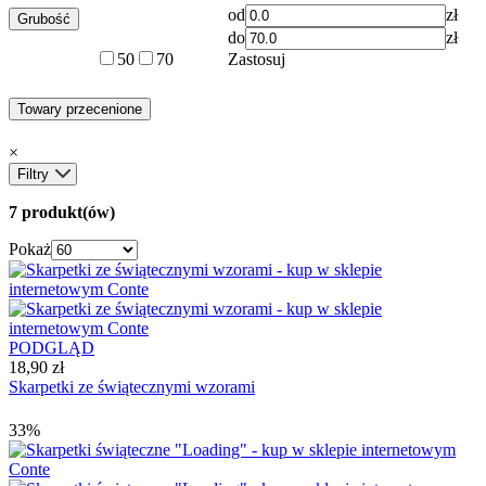
od
zł
Grubość
do
zł
50
70
Zastosuj
Towary przecenione
×
Filtry
7 produkt(ów)
Pokaż
PODGLĄD
18,90 zł
Skarpetki ze świątecznymi wzorami
33%