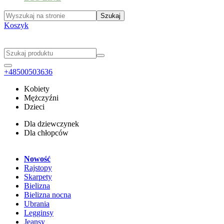
Koszyk
+48500503636
Kobiety
Mężczyźni
Dzieci
Dla dziewczynek
Dla chłopców
Nowość
Rajstopy
Skarpety
Bielizna
Bielizna nocna
Ubrania
Legginsy
Jeansy