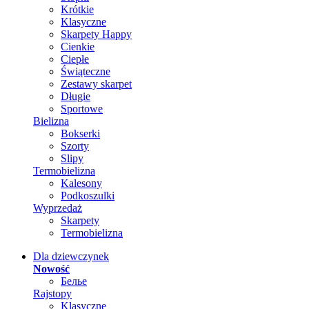
Krótkie
Klasyczne
Skarpety Happy
Cienkie
Ciepłe
Świąteczne
Zestawy skarpet
Długie
Sportowe
Bielizna
Bokserki
Szorty
Slipy
Termobielizna
Kalesony
Podkoszulki
Wyprzedaż
Skarpety
Termobielizna
Dla dziewczynek
Nowość
Белье
Rajstopy
Klasyczne