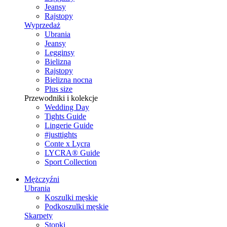
Jeansy
Rajstopy
Wyprzedaż
Ubrania
Jeansy
Legginsy
Bielizna
Rajstopy
Bielizna nocna
Plus size
Przewodniki i kolekcje
Wedding Day
Tights Guide
Lingerie Guide
#justtights
Conte x Lycra
LYCRA® Guide
Sport Сollection
Mężczyźni
Ubrania
Koszulki męskie
Podkoszulki męskie
Skarpety
Stopki