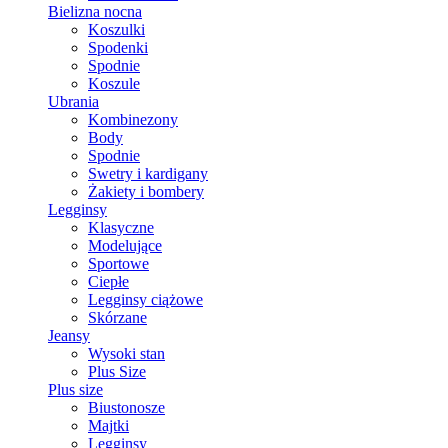
Bielizna nocna
Koszulki
Spodenki
Spodnie
Koszule
Ubrania
Kombinezony
Body
Spodnie
Swetry i kardigany
Żakiety i bombery
Legginsy
Klasyczne
Modelujące
Sportowe
Ciepłe
Legginsy ciążowe
Skórzane
Jeansy
Wysoki stan
Plus Size
Plus size
Biustonosze
Majtki
Legginsy