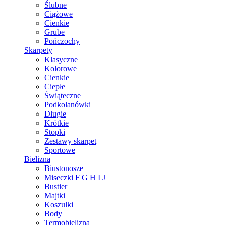
Ślubne
Ciążowe
Cienkie
Grube
Pończochy
Skarpety
Klasyczne
Kolorowe
Cienkie
Ciepłe
Świąteczne
Podkolanówki
Długie
Krótkie
Stopki
Zestawy skarpet
Sportowe
Bielizna
Biustonosze
Miseczki F G H I J
Bustier
Majtki
Koszulki
Body
Termobielizna