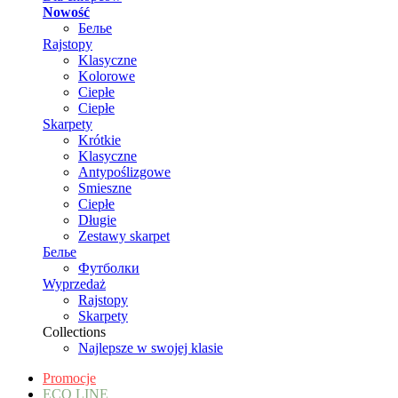
Nowość
Белье
Rajstopy
Klasyczne
Kolorowe
Ciepłe
Ciepłe
Skarpety
Krótkie
Klasyczne
Antypoślizgowe
Smieszne
Ciepłe
Długie
Zestawy skarpet
Белье
Футболки
Wyprzedaż
Rajstopy
Skarpety
Collections
Najlepsze w swojej klasie
Promocje
ECO LINE