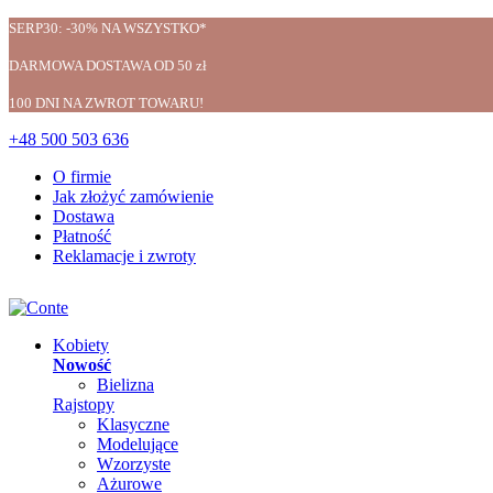
SERP30: -30% NA WSZYSTKO*
DARMOWA DOSTAWA OD 50 zł
100 DNI NA ZWROT TOWARU!
+48 500 503 636
O firmie
Jak złożyć zamówienie
Dostawa
Płatność
Reklamacje i zwroty
Kobiety
Nowość
Bielizna
Rajstopy
Klasyczne
Modelujące
Wzorzyste
Ażurowe