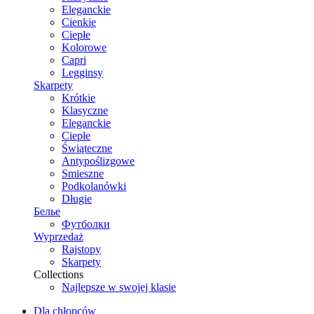
Eleganckie
Cienkie
Ciepłe
Kolorowe
Capri
Legginsy
Skarpety
Krótkie
Klasyczne
Eleganckie
Ciepłe
Świąteczne
Antypoślizgowe
Smieszne
Podkolanówki
Długie
Белье
Футболки
Wyprzedaż
Rajstopy
Skarpety
Collections
Najlepsze w swojej klasie
Dla chłopców