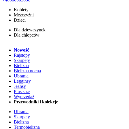
Kobiety
Mężczyźni
Dzieci
Dla dziewczynek
Dla chłopców
Nowość
Rajstopy
Skarpety
Bielizna
Bielizna nocna
Ubrania
Legginsy
Jeansy
Plus size
Wyprzedaż
Przewodniki i kolekcje
Ubrania
Skarpety
Bielizna
Termobielizna