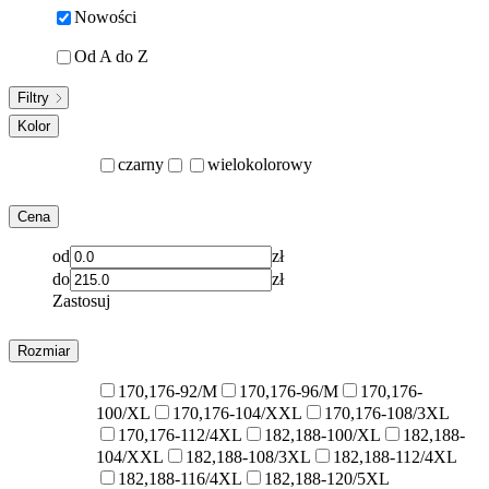
Nowości
Od A do Z
Filtry
Kolor
czarny
wielokolorowy
Cena
od
zł
do
zł
Zastosuj
Rozmiar
170,176-92/M
170,176-96/M
170,176-
100/XL
170,176-104/XXL
170,176-108/3XL
170,176-112/4XL
182,188-100/XL
182,188-
104/XXL
182,188-108/3XL
182,188-112/4XL
182,188-116/4XL
182,188-120/5XL