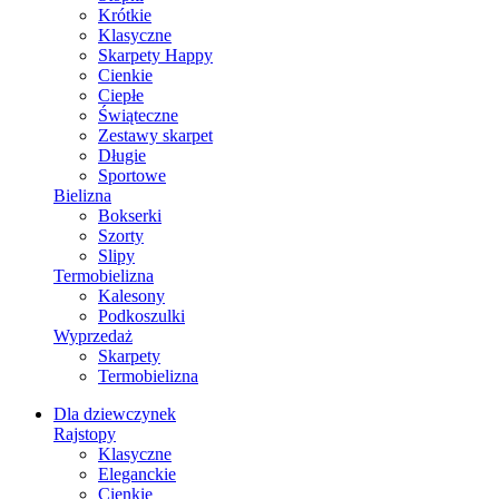
Krótkie
Klasyczne
Skarpety Happy
Cienkie
Ciepłe
Świąteczne
Zestawy skarpet
Długie
Sportowe
Bielizna
Bokserki
Szorty
Slipy
Termobielizna
Kalesony
Podkoszulki
Wyprzedaż
Skarpety
Termobielizna
Dla dziewczynek
Rajstopy
Klasyczne
Eleganckie
Cienkie