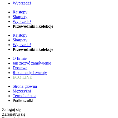
Wyprzedaż
Rajstopy
Skarpety
Wyprzedaż
Przewodniki i kolekcje
Rajstopy
Skarpety
Wyprzedaż
Przewodniki i kolekcje
O firmie
Jak złożyć zamówienie
Dostawa
Reklamacje i zwroty
ECO LINE
Strona główna
Mężczyźni
Termobielizna
Podkoszulki
Zaloguj się
Zarejestruj się