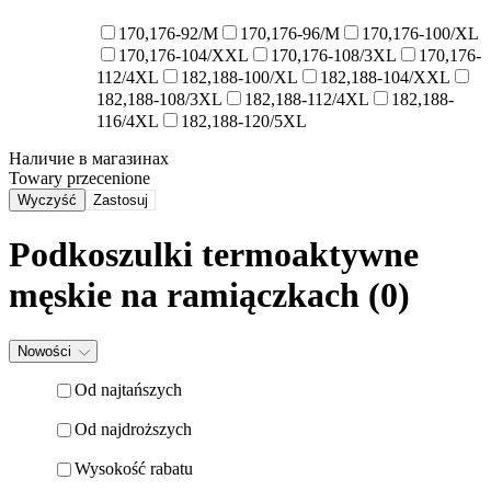
170,176-92/M
170,176-96/M
170,176-100/XL
170,176-104/XXL
170,176-108/3XL
170,176-
112/4XL
182,188-100/XL
182,188-104/XXL
182,188-108/3XL
182,188-112/4XL
182,188-
116/4XL
182,188-120/5XL
Наличие в магазинах
Towary przecenione
Wyczyść
Zastosuj
Podkoszulki termoaktywne
męskie na ramiączkach
(0)
Nowości
Od najtańszych
Od najdroższych
Wysokość rabatu