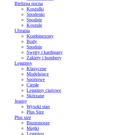
Bielizna nocna
Koszulki
Spodenki
Spodnie
Koszule
Ubrania
Kombinezony
Body
Spodnie
Swetry i kardigany
Żakiety i bombery
Legginsy
Klasyczne
Modelujące
Sportowe
Ciepłe
Legginsy ciążowe
Skórzane
Jeansy
Wysoki stan
Plus Size
Plus size
Biustonosze
Majtki
Legginsy