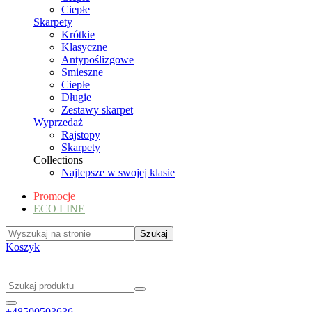
Ciepłe
Skarpety
Krótkie
Klasyczne
Antypoślizgowe
Smieszne
Ciepłe
Długie
Zestawy skarpet
Wyprzedaż
Rajstopy
Skarpety
Collections
Najlepsze w swojej klasie
Promocje
ECO LINE
Koszyk
+48500503636