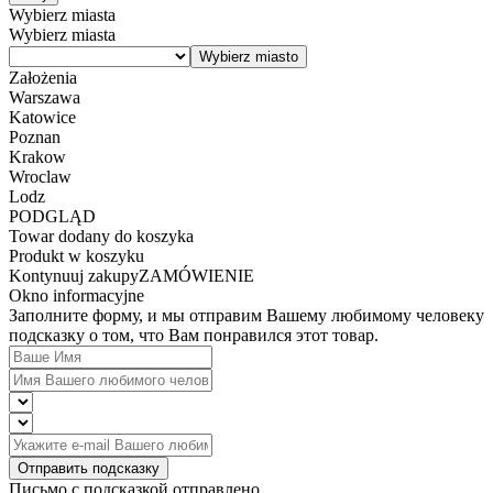
Wybierz miasta
Wybierz miasta
Założenia
Warszawa
Katowice
Poznan
Krakow
Wroclaw
Lodz
PODGLĄD
Towar dodany do koszyka
Produkt w koszyku
Kontynuuj zakupy
ZAMÓWIENIE
Okno informacyjne
Заполните форму, и мы отправим Вашему любимому человеку
подсказку о том, что Вам понравился этот товар.
Отправить подсказку
Письмо с подсказкой отправлено