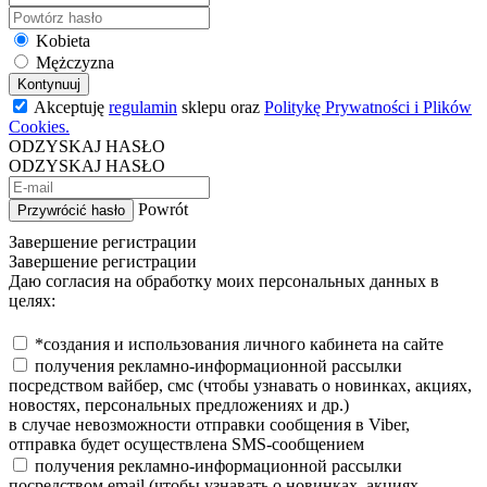
Kobieta
Mężczyzna
Kontynuuj
Akceptuję
regulamin
sklepu oraz
Politykę Prywatności i Plików
Cookies.
ODZYSKAJ HASŁO
ODZYSKAJ HASŁO
Powrót
Przywrócić hasło
Завершение регистрации
Завершение регистрации
Даю согласия на обработку моих персональных данных в
целях:
*создания и использования личного кабинета на сайте
получения рекламно-информационной рассылки
посредством вайбер, смс (чтобы узнавать о новинках, акциях,
новостях, персональных предложениях и др.)
в случае невозможности отправки сообщения в Viber,
отправка будет осуществлена SMS-сообщением
получения рекламно-информационной рассылки
посредством email (чтобы узнавать о новинках, акциях,