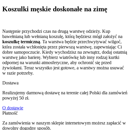
Koszulki męskie doskonałe na zimę
Następnie przychodzi czas na drugą warstwę odzieży. Kup
bawełnianą lub wełnianą koszulę, którą będziesz mógł założyć na
koszulkę termiczną
. Ta warstwa będzie przechwytywać wilgoć,
która została wchłonięta przez pierwszą warstwę, zapewniając Ci
dobre samopoczucie. Kiedy wychodzisz na zewnątrz, dodaj ostatnią
warstwę jako barierę. Wybierz wiatrówkę lub inny rodzaj kurtki
odpornej na warunki atmosferyczne, aby ochronić się przed
żywiołami. Teraz wszystko jest gotowe, a warstwy można usuwać
w razie potrzeby.
Dostawa
Realizujemy darmową dostawę na terenie całej Polski dla zamówień
powyżej 50 zł.
O dostawie
Płatność
Za zamówienia w naszym sklepie internetowym możesz zapłacić w
dowolny dogodny sposób.