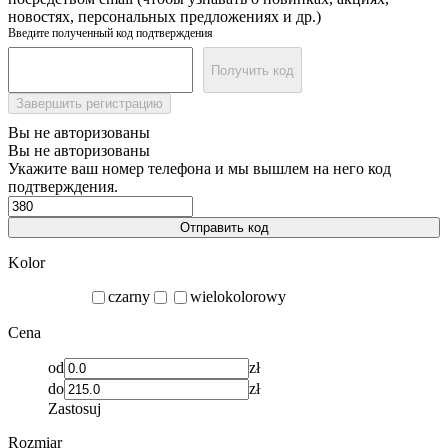
новостях, персональных предложениях и др.)
Введите полученный код подтверждения
Получить код
Завершить регистрацию
Вы не авторизованы
Вы не авторизованы
Укажите ваш номер телефона и мы вышлем на него код
подтверждения.
Отправить код
Kolor
czarny
wielokolorowy
Cena
od
zł
do
zł
Zastosuj
Rozmiar