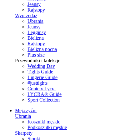
Jeansy
Rajstopy
Wyprzedaż
Ubrania
Jeansy
Legginsy
Bielizna
Rajstopy
Bielizna nocna
Plus size
Przewodniki i kolekcje
Wedding Day
Tights Guide
Lingerie Guide
#justtights
Conte x Lycra
LYCRA® Guide
Sport Сollection
Mężczyźni
Ubrania
Koszulki męskie
Podkoszulki męskie
Skarpety
Stopki