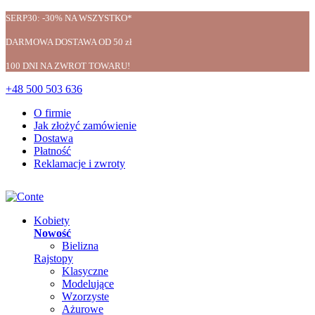
SERP30: -30% NA WSZYSTKO*
DARMOWA DOSTAWA OD 50 zł
100 DNI NA ZWROT TOWARU!
+48 500 503 636
O firmie
Jak złożyć zamówienie
Dostawa
Płatność
Reklamacje i zwroty
Kobiety
Nowość
Bielizna
Rajstopy
Klasyczne
Modelujące
Wzorzyste
Ażurowe