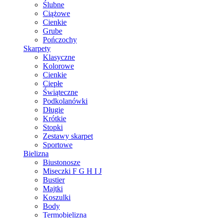
Ślubne
Ciążowe
Cienkie
Grube
Pończochy
Skarpety
Klasyczne
Kolorowe
Cienkie
Ciepłe
Świąteczne
Podkolanówki
Długie
Krótkie
Stopki
Zestawy skarpet
Sportowe
Bielizna
Biustonosze
Miseczki F G H I J
Bustier
Majtki
Koszulki
Body
Termobielizna