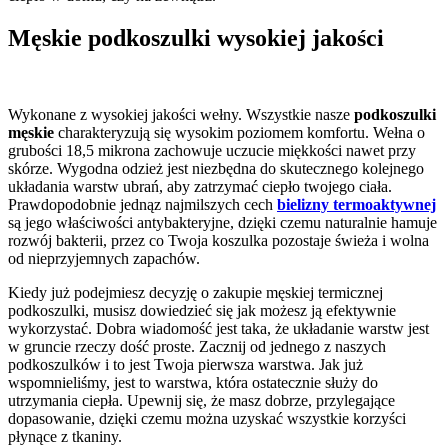
Męskie podkoszulki wysokiej jakości
Wykonane z wysokiej jakości wełny. Wszystkie nasze
podkoszulki
męskie
charakteryzują się wysokim poziomem komfortu. Wełna o
grubości 18,5 mikrona zachowuje uczucie miękkości nawet przy
skórze. Wygodna odzież jest niezbędna do skutecznego kolejnego
układania warstw ubrań, aby zatrzymać ciepło twojego ciała.
Prawdopodobnie jednąz najmilszych cech
bielizny termoaktywnej
są jego właściwości antybakteryjne, dzięki czemu naturalnie hamuje
rozwój bakterii, przez co Twoja koszulka pozostaje świeża i wolna
od nieprzyjemnych zapachów.
Kiedy już podejmiesz decyzję o zakupie męskiej termicznej
podkoszulki, musisz dowiedzieć się jak możesz ją efektywnie
wykorzystać. Dobra wiadomość jest taka, że układanie warstw jest
w gruncie rzeczy dość proste. Zacznij od jednego z naszych
podkoszulków i to jest Twoja pierwsza warstwa. Jak już
wspomnieliśmy, jest to warstwa, która ostatecznie służy do
utrzymania ciepła. Upewnij się, że masz dobrze, przylegające
dopasowanie, dzięki czemu można uzyskać wszystkie korzyści
płynące z tkaniny.