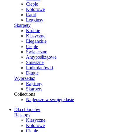
Ciepłe
Kolorowe
Capri
Legginsy
Skarpety
Krótkie
Klasyczne
Eleganckie
Ciepłe
Świąteczne
Antypoślizgowe
Smieszne
Podkolanówki
Długie
Wyprzedaż
Rajstopy
Skarpety
Collections
Najlepsze w swojej klasie
Dla chłopców
Rajstopy
Klasyczne
Kolorowe
Ciepłe