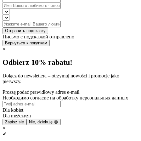
Отправить подсказку
Письмо с подсказкой отправлено
Вернуться к покупкам
×
Odbierz 10% rabatu!
Dołącz do newslettera – otrzymuj nowości i promocje jako
pierwszy.
Proszę podać prawidłowy adres e-mail.
Необходимо согласие на обработку персональных данных
Dla kobiet
Dla mężczyzn
Zapisz się
Nie, dziękuję 😔
×
✔