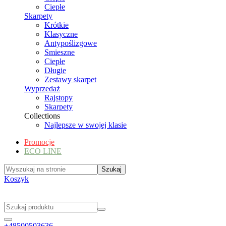
Ciepłe
Skarpety
Krótkie
Klasyczne
Antypoślizgowe
Smieszne
Ciepłe
Długie
Zestawy skarpet
Wyprzedaż
Rajstopy
Skarpety
Collections
Najlepsze w swojej klasie
Promocje
ECO LINE
Koszyk
+48500503636