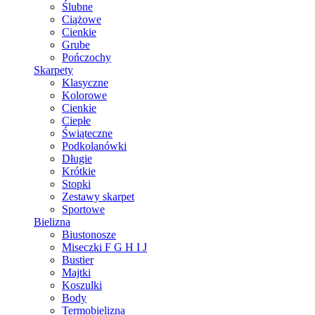
Ślubne
Ciążowe
Cienkie
Grube
Pończochy
Skarpety
Klasyczne
Kolorowe
Cienkie
Ciepłe
Świąteczne
Podkolanówki
Długie
Krótkie
Stopki
Zestawy skarpet
Sportowe
Bielizna
Biustonosze
Miseczki F G H I J
Bustier
Majtki
Koszulki
Body
Termobielizna