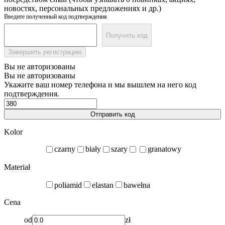
новостях, персональных предложениях и др.)
Введите полученный код подтверждения
Получить код
Завершить регистрацию
Вы не авторизованы
Вы не авторизованы
Укажите ваш номер телефона и мы вышлем на него код
подтверждения.
Отправить код
Kolor
czarny
biały
szary
granatowy
Materiał
poliamid
elastan
bawełna
Cena
od
zł