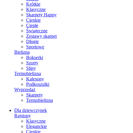
Krótkie
Klasyczne
Skarpety Happy
Cienkie
Ciepłe
Świąteczne
Zestawy skarpet
Długie
Sportowe
Bielizna
Bokserki
Szorty
Slipy
Termobielizna
Kalesony
Podkoszulki
Wyprzedaż
Skarpety
Termobielizna
Dla dziewczynek
Rajstopy
Klasyczne
Eleganckie
Cienkie