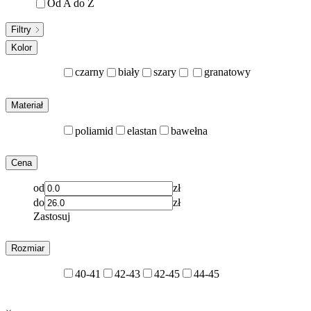
Od A do Z
Filtry
Kolor
czarny
biały
szary
granatowy
Materiał
poliamid
elastan
bawełna
Cena
od
zł
do
zł
Zastosuj
Rozmiar
40-41
42-43
42-45
44-45