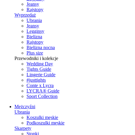
Jeansy
Rajstopy
Wyprzedaż
Ubrania
Jeansy
Legginsy
Bielizna
Rajstopy
Bielizna nocna
Plus size
Przewodniki i kolekcje
Wedding Day
Tights Guide
Lingerie Guide
#justtights
Conte x Lycra
LYCRA® Guide
Sport Сollection
Mężczyźni
Ubrania
Koszulki męskie
Podkoszulki męskie
Skarpety
Stopki