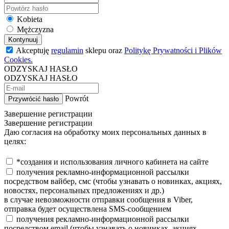
Kobieta
Mężczyzna
Kontynuuj
Akceptuję
regulamin
sklepu oraz
Politykę Prywatności i Plików
Cookies.
ODZYSKAJ HASŁO
ODZYSKAJ HASŁO
Powrót
Przywrócić hasło
Завершение регистрации
Завершение регистрации
Даю согласия на обработку моих персональных данных в
целях:
*создания и использования личного кабинета на сайте
получения рекламно-информационной рассылки
посредством вайбер, смс (чтобы узнавать о новинках, акциях,
новостях, персональных предложениях и др.)
в случае невозможности отправки сообщения в Viber,
отправка будет осуществлена SMS-сообщением
получения рекламно-информационной рассылки
посредством email (чтобы узнавать о новинках, акциях,