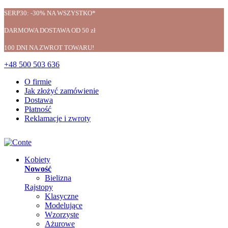
SERP30: -30% NA WSZYSTKO*
DARMOWA DOSTAWA OD 50 zł
100 DNI NA ZWROT TOWARU!
+48 500 503 636
O firmie
Jak złożyć zamówienie
Dostawa
Płatność
Reklamacje i zwroty
Kobiety
Nowość
Bielizna
Rajstopy
Klasyczne
Modelujące
Wzorzyste
Ażurowe