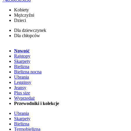
Kobiety
Mężczyźni
Dzieci
Dla dziewczynek
Dla chłopców
Nowość
Rajstopy
Skarpety
Bielizna
Bielizna nocna
Ubrania
Legginsy
Jeansy
Plus size
Wyprzedaż
Przewodniki i kolekcje
Ubrania
Skarpety
Bielizna
Termobielizna