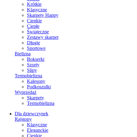
Krótkie
Klasyczne
Skarpety Happy
Cienkie
Ciepłe
Świąteczne
Zestawy skarpet
Długie
Sportowe
Bielizna
Bokserki
Szorty
Slipy
Termobielizna
Kalesony
Podkoszulki
Wyprzedaż
Skarpety
Termobielizna
Dla dziewczynek
Rajstopy
Klasyczne
Eleganckie
Cienkie