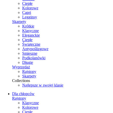
Ciepłe
Kolorowe
Capri
Legginsy
Skarpety
Krótkie
Klasyczne
Eleganckie
Ciepłe
Świąteczne
Antypoślizgowe
Smieszne
Podkolanówki
Długie
Wyprzedaż
Rajstopy
Skarpety
Collections
Najlepsze w swojej klasie
Dla chłopców
Rajstopy
Klasyczne
Kolorowe
Ciepłe