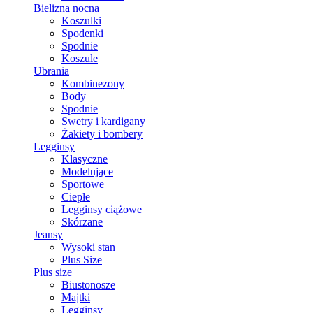
Bielizna nocna
Koszulki
Spodenki
Spodnie
Koszule
Ubrania
Kombinezony
Body
Spodnie
Swetry i kardigany
Żakiety i bombery
Legginsy
Klasyczne
Modelujące
Sportowe
Ciepłe
Legginsy ciążowe
Skórzane
Jeansy
Wysoki stan
Plus Size
Plus size
Biustonosze
Majtki
Legginsy