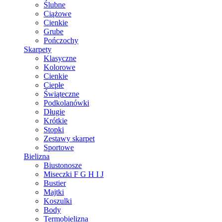
Ślubne
Ciążowe
Cienkie
Grube
Pończochy
Skarpety
Klasyczne
Kolorowe
Cienkie
Ciepłe
Świąteczne
Podkolanówki
Długie
Krótkie
Stopki
Zestawy skarpet
Sportowe
Bielizna
Biustonosze
Miseczki F G H I J
Bustier
Majtki
Koszulki
Body
Termobielizna