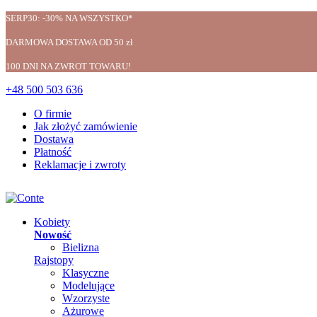
SERP30: -30% NA WSZYSTKO*
DARMOWA DOSTAWA OD 50 zł
100 DNI NA ZWROT TOWARU!
+48 500 503 636
O firmie
Jak złożyć zamówienie
Dostawa
Płatność
Reklamacje i zwroty
Kobiety
Nowość
Bielizna
Rajstopy
Klasyczne
Modelujące
Wzorzyste
Ażurowe