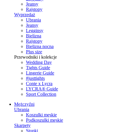
Jeansy
Rajstopy
Wyprzedaż
Ubrania
Jeansy
Legginsy
Bielizna
Rajstopy
Bielizna nocna
Plus size
Przewodniki i kolekcje
Wedding Day
Tights Guide
Lingerie Guide
#justtights
Conte x Lycra
LYCRA® Guide
Sport Сollection
Mężczyźni
Ubrania
Koszulki męskie
Podkoszulki męskie
Skarpety
Stopki