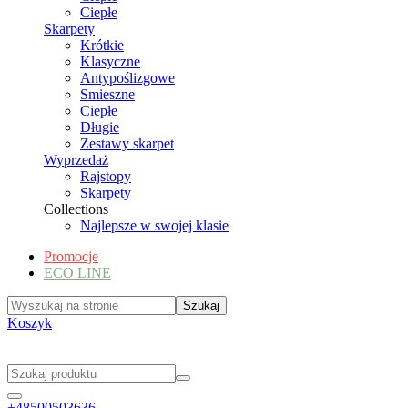
Ciepłe
Skarpety
Krótkie
Klasyczne
Antypoślizgowe
Smieszne
Ciepłe
Długie
Zestawy skarpet
Wyprzedaż
Rajstopy
Skarpety
Collections
Najlepsze w swojej klasie
Promocje
ECO LINE
Koszyk
+48500503636