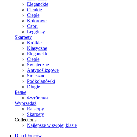
Eleganckie
Cienkie
Ciepłe
Kolorowe
Capri
Legginsy
Skarpety
Krótkie
Klasyczne
Eleganckie
Ciepłe
Świąteczne
Antypoślizgowe
Smieszne
Podkolanówki
Długie
Белье
Футболки
Wyprzedaż
Rajstopy
Skarpety
Collections
Najlepsze w swojej klasie
Dla chłopców