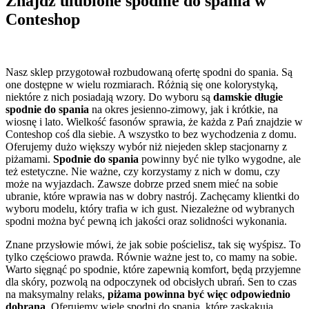
Znajdź ulubione spodnie do spania w
Conteshop
Nasz sklep przygotował rozbudowaną ofertę spodni do spania. Są
one dostępne w wielu rozmiarach. Różnią się one kolorystyką,
niektóre z nich posiadają wzory. Do wyboru są
damskie długie
spodnie do spania
na okres jesienno-zimowy, jak i krótkie, na
wiosnę i lato. Wielkość fasonów sprawia, że każda z Pań znajdzie w
Conteshop coś dla siebie. A wszystko to bez wychodzenia z domu.
Oferujemy dużo większy wybór niż niejeden sklep stacjonarny z
piżamami.
Spodnie do spania
powinny być nie tylko wygodne, ale
też estetyczne. Nie ważne, czy korzystamy z nich w domu, czy
może na wyjazdach. Zawsze dobrze przed snem mieć na sobie
ubranie, które wprawia nas w dobry nastrój. Zachęcamy klientki do
wyboru modelu, który trafia w ich gust. Niezależne od wybranych
spodni można być pewną ich jakości oraz solidności wykonania.
Znane przysłowie mówi, że jak sobie pościelisz, tak się wyśpisz. To
tylko częściowo prawda. Równie ważne jest to, co mamy na sobie.
Warto sięgnąć po spodnie, które zapewnią komfort, będą przyjemne
dla skóry, pozwolą na odpoczynek od obcisłych ubrań. Sen to czas
na maksymalny relaks,
piżama powinna być więc odpowiednio
dobrana
. Oferujemy wiele spodni do spania, które zaskakują