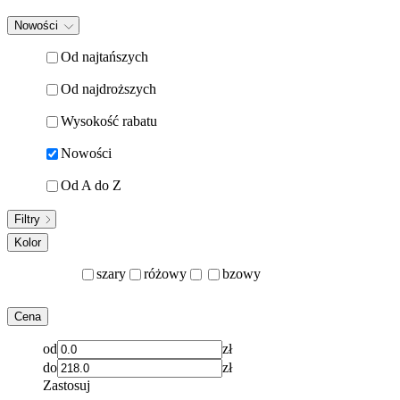
Nowości
Od najtańszych
Od najdroższych
Wysokość rabatu
Nowości
Od A do Z
Filtry
Kolor
szary
różowy
bzowy
Cena
od
zł
do
zł
Zastosuj