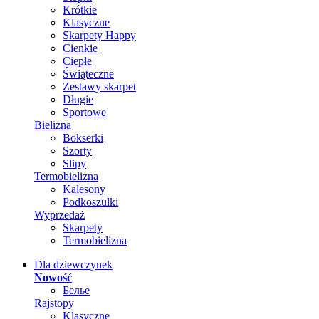
Krótkie
Klasyczne
Skarpety Happy
Cienkie
Ciepłe
Świąteczne
Zestawy skarpet
Długie
Sportowe
Bielizna
Bokserki
Szorty
Slipy
Termobielizna
Kalesony
Podkoszulki
Wyprzedaż
Skarpety
Termobielizna
Dla dziewczynek
Nowość
Белье
Rajstopy
Klasyczne