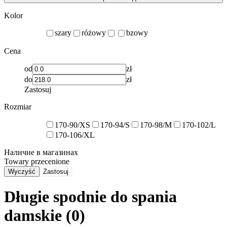
Kolor
szary
różowy
bzowy
Cena
od
zł
do
zł
Zastosuj
Rozmiar
170-90/XS
170-94/S
170-98/M
170-102/L
170-106/XL
Наличие в магазинах
Towary przecenione
Wyczyść
Zastosuj
Długie spodnie do spania
damskie
(0)