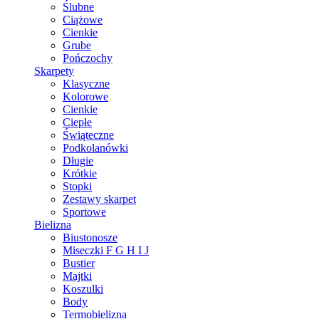
Ślubne
Ciążowe
Cienkie
Grube
Pończochy
Skarpety
Klasyczne
Kolorowe
Cienkie
Ciepłe
Świąteczne
Podkolanówki
Długie
Krótkie
Stopki
Zestawy skarpet
Sportowe
Bielizna
Biustonosze
Miseczki F G H I J
Bustier
Majtki
Koszulki
Body
Termobielizna