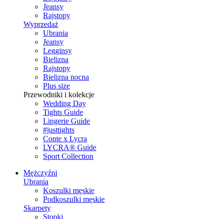
Jeansy
Rajstopy
Wyprzedaż
Ubrania
Jeansy
Legginsy
Bielizna
Rajstopy
Bielizna nocna
Plus size
Przewodniki i kolekcje
Wedding Day
Tights Guide
Lingerie Guide
#justtights
Conte x Lycra
LYCRA® Guide
Sport Сollection
Mężczyźni
Ubrania
Koszulki męskie
Podkoszulki męskie
Skarpety
Stopki