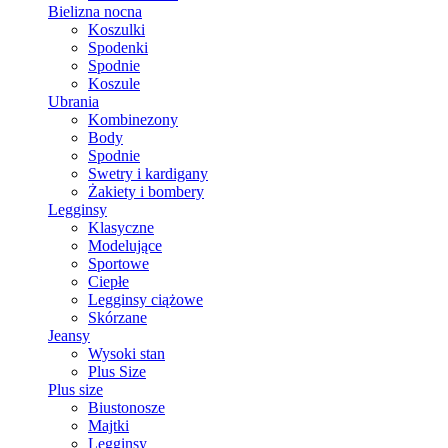
Bielizna nocna
Koszulki
Spodenki
Spodnie
Koszule
Ubrania
Kombinezony
Body
Spodnie
Swetry i kardigany
Żakiety i bombery
Legginsy
Klasyczne
Modelujące
Sportowe
Ciepłe
Legginsy ciążowe
Skórzane
Jeansy
Wysoki stan
Plus Size
Plus size
Biustonosze
Majtki
Legginsy