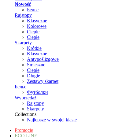
Nowość
Белье
Rajstopy
Klasyczne
Kolorowe
Ciepłe
Ciepłe
Skarpety
Krótkie
Klasyczne
Antypoślizgowe
Smieszne
Ciepłe
Długie
Zestawy skarpet
Белье
Футболки
Wyprzedaż
Rajstopy
Skarpety
Collections
Najlepsze w swojej klasie
Promocje
ECO LINE