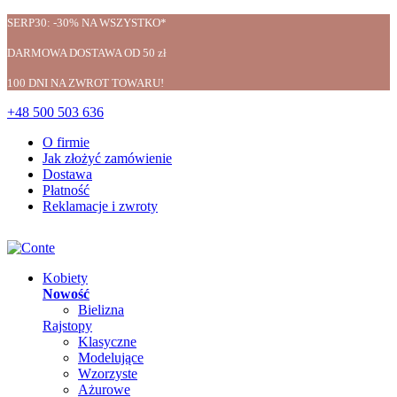
SERP30: -30% NA WSZYSTKO*
DARMOWA DOSTAWA OD 50 zł
100 DNI NA ZWROT TOWARU!
+48 500 503 636
O firmie
Jak złożyć zamówienie
Dostawa
Płatność
Reklamacje i zwroty
Kobiety
Nowość
Bielizna
Rajstopy
Klasyczne
Modelujące
Wzorzyste
Ażurowe