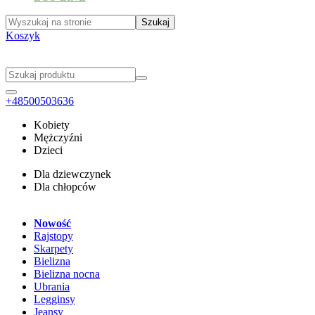
Koszyk
+48500503636
Kobiety
Mężczyźni
Dzieci
Dla dziewczynek
Dla chłopców
Nowość
Rajstopy
Skarpety
Bielizna
Bielizna nocna
Ubrania
Legginsy
Jeansy