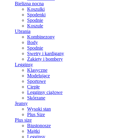
Bielizna nocna
Koszulki
Spodenki
Spodnie
Koszule
Ubrania
Kombinezony
Body
Spodnie
Swetry i kardigany
Żakiety i bombery
Legginsy
Klasyczne
Modelujące
Sportowe
Ciepłe
Legginsy ciążowe
Skórzane
Jeansy
Wysoki stan
Plus Size
Plus size
Biustonosze
Majtki
Legginsy