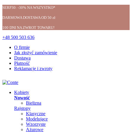
SERP30: -30% NA WSZYSTKO*
DARMOWA DOSTAWA OD 50 zł
100 DNI NA ZWROT TOWARU!
+48 500 503 636
O firmie
Jak złożyć zamówienie
Dostawa
Płatność
Reklamacje i zwroty
Kobiety
Nowość
Bielizna
Rajstopy
Klasyczne
Modelujące
Wzorzyste
Ażurowe