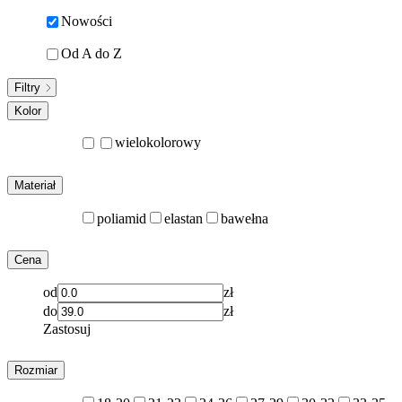
Nowości
Od A do Z
Filtry
Kolor
wielokolorowy
Materiał
poliamid
elastan
bawełna
Cena
od
zł
do
zł
Zastosuj
Rozmiar