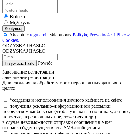
Kobieta
Mężczyzna
Kontynuuj
Akceptuję
regulamin
sklepu oraz
Politykę Prywatności i Plików
Cookies.
ODZYSKAJ HASŁO
ODZYSKAJ HASŁO
Powrót
Przywrócić hasło
Завершение регистрации
Завершение регистрации
Даю согласия на обработку моих персональных данных в
целях:
*создания и использования личного кабинета на сайте
получения рекламно-информационной рассылки
посредством вайбер, смс (чтобы узнавать о новинках, акциях,
новостях, персональных предложениях и др.)
в случае невозможности отправки сообщения в Viber,
отправка будет осуществлена SMS-сообщением
получения рекламно-информационной рассылки