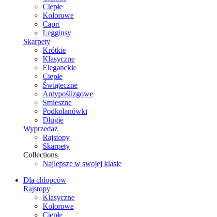
Ciepłe
Kolorowe
Capri
Legginsy
Skarpety
Krótkie
Klasyczne
Eleganckie
Ciepłe
Świąteczne
Antypoślizgowe
Smieszne
Podkolanówki
Długie
Wyprzedaż
Rajstopy
Skarpety
Collections
Najlepsze w swojej klasie
Dla chłopców
Rajstopy
Klasyczne
Kolorowe
Ciepłe