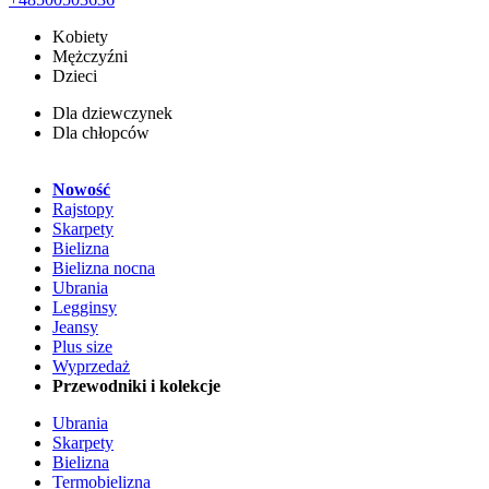
Kobiety
Mężczyźni
Dzieci
Dla dziewczynek
Dla chłopców
Nowość
Rajstopy
Skarpety
Bielizna
Bielizna nocna
Ubrania
Legginsy
Jeansy
Plus size
Wyprzedaż
Przewodniki i kolekcje
Ubrania
Skarpety
Bielizna
Termobielizna