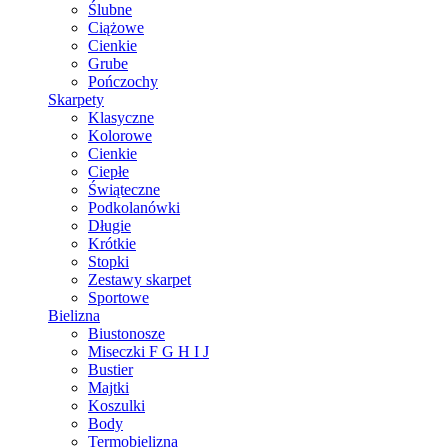
Ślubne
Ciążowe
Cienkie
Grube
Pończochy
Skarpety
Klasyczne
Kolorowe
Cienkie
Ciepłe
Świąteczne
Podkolanówki
Długie
Krótkie
Stopki
Zestawy skarpet
Sportowe
Bielizna
Biustonosze
Miseczki F G H I J
Bustier
Majtki
Koszulki
Body
Termobielizna