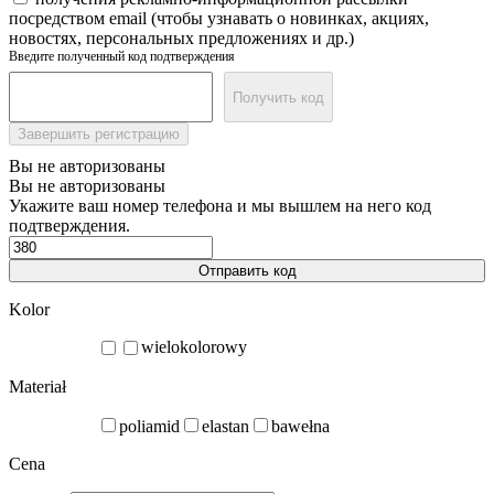
посредством email (чтобы узнавать о новинках, акциях,
новостях, персональных предложениях и др.)
Введите полученный код подтверждения
Получить код
Завершить регистрацию
Вы не авторизованы
Вы не авторизованы
Укажите ваш номер телефона и мы вышлем на него код
подтверждения.
Отправить код
Kolor
wielokolorowy
Materiał
poliamid
elastan
bawełna
Cena