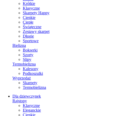
Krótkie
Klasyczne
Skarpety Happy
Cienkie
Ciepłe
Świąteczne
Zestawy skarpet
Długie
Sportowe
Bielizna
Bokserki
Szorty
Slipy
Termobielizna
Kalesony
Podkoszulki
Wyprzedaż
Skarpety
Termobielizna
Dla dziewczynek
Rajstopy
Klasyczne
Eleganckie
Cienkie