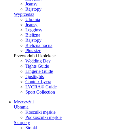
Jeansy
Rajstopy
Wyprzedaż
Ubrania
Jeansy
Legginsy
Bielizna
Rajstopy
Bielizna nocna
Plus size
Przewodniki i kolekcje
Wedding Day
Tights Guide
Lingerie Guide
#justtights
Conte x Lycra
LYCRA® Guide
Sport Сollection
Mężczyźni
Ubrania
Koszulki męskie
Podkoszulki męskie
Skarpety
Stopki