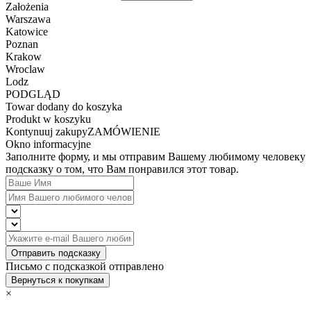
Założenia
Warszawa
Katowice
Poznan
Krakow
Wroclaw
Lodz
PODGLĄD
Towar dodany do koszyka
Produkt w koszyku
Kontynuuj zakupy
ZAMÓWIENIE
Okno informacyjne
Заполните форму, и мы отправим Вашему любимому человеку
подсказку о том, что Вам понравился этот товар.
Отправить подсказку
Письмо с подсказкой отправлено
Вернуться к покупкам
×