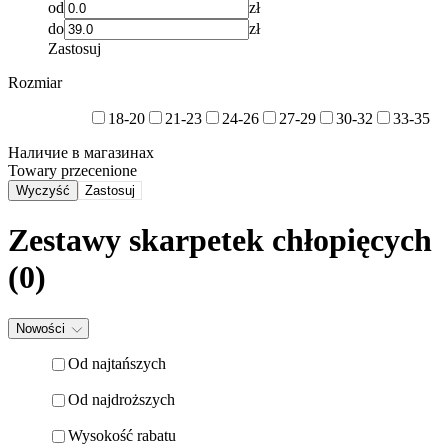
od
zł
do
zł
Zastosuj
Rozmiar
18-20
21-23
24-26
27-29
30-32
33-35
Наличие в магазинах
Towary przecenione
Wyczyść
Zastosuj
Zestawy skarpetek chłopięcych
(0)
Nowości
Od najtańszych
Od najdroższych
Wysokość rabatu