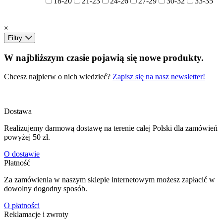
18-20
21-23
24-26
27-29
30-32
33-35
×
Filtry
W najbliższym czasie pojawią się nowe produkty.
Chcesz najpierw o nich wiedzieć?
Zapisz się na nasz newsletter!
Dostawa
Realizujemy darmową dostawę na terenie całej Polski dla zamówień
powyżej 50 zł.
O dostawie
Płatność
Za zamówienia w naszym sklepie internetowym możesz zapłacić w
dowolny dogodny sposób.
O płatności
Reklamacje i zwroty