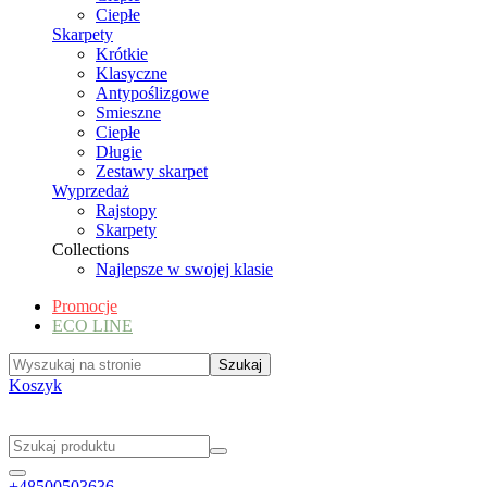
Ciepłe
Skarpety
Krótkie
Klasyczne
Antypoślizgowe
Smieszne
Ciepłe
Długie
Zestawy skarpet
Wyprzedaż
Rajstopy
Skarpety
Collections
Najlepsze w swojej klasie
Promocje
ECO LINE
Koszyk
+48500503636