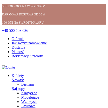
SERP30: -30% NA WSZYSTKO*
DARMOWA DOSTAWA OD 50 zł
100 DNI NA ZWROT TOWARU!
+48 500 503 636
O firmie
Jak złożyć zamówienie
Dostawa
Płatność
Reklamacje i zwroty
Kobiety
Nowość
Bielizna
Rajstopy
Klasyczne
Modelujące
Wzorzyste
Ażurowe