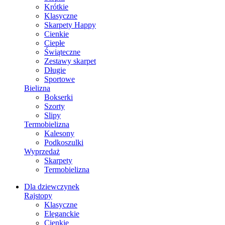
Krótkie
Klasyczne
Skarpety Happy
Cienkie
Ciepłe
Świąteczne
Zestawy skarpet
Długie
Sportowe
Bielizna
Bokserki
Szorty
Slipy
Termobielizna
Kalesony
Podkoszulki
Wyprzedaż
Skarpety
Termobielizna
Dla dziewczynek
Rajstopy
Klasyczne
Eleganckie
Cienkie