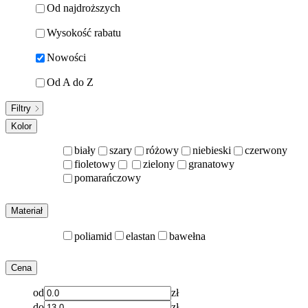
Od najdroższych
Wysokość rabatu
Nowości
Od A do Z
Filtry
Kolor
biały
szary
różowy
niebieski
czerwony
fioletowy
zielony
granatowy
pomarańczowy
Materiał
poliamid
elastan
bawełna
Cena
od
zł
do
zł