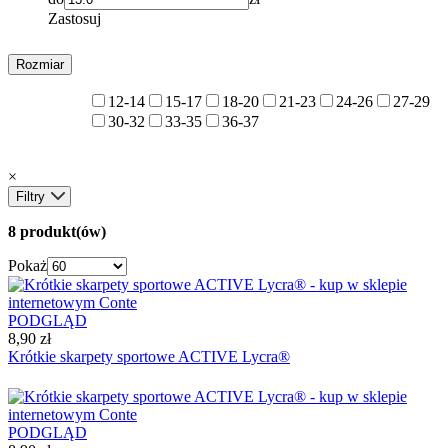
Zastosuj
Rozmiar
12-14
15-17
18-20
21-23
24-26
27-29
30-32
33-35
36-37
×
Filtry
8 produkt(ów)
Pokaż
PODGLĄD
8,90 zł
Krótkie skarpety sportowe ACTIVE Lycra®
PODGLĄD