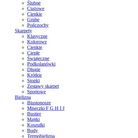
Ślubne
Ciążowe
Cienkie
Grube
Pończochy
Skarpety
Klasyczne
Kolorowe
Cienkie
Ciepłe
Świąteczne
Podkolanówki
Długie
Krótkie
Stopki
Zestawy skarpet
Sportowe
Bielizna
Biustonosze
Miseczki F G H I J
Bustier
Majtki
Koszulki
Body
Termobielizna