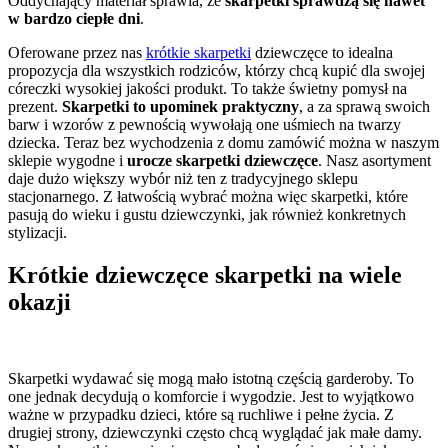
Oddychający materiał sprawia, że
skarpetki sprawdzą się nawet
w bardzo ciepłe dni
.
Oferowane przez nas
krótkie skarpetki
dziewczęce to idealna
propozycja dla wszystkich rodziców, którzy chcą kupić dla swojej
córeczki wysokiej jakości produkt. To także świetny pomysł na
prezent.
Skarpetki to upominek praktyczny
, a za sprawą swoich
barw i wzorów z pewnością wywołają one uśmiech na twarzy
dziecka. Teraz bez wychodzenia z domu zamówić można w naszym
sklepie wygodne i
urocze skarpetki dziewczęce
. Nasz asortyment
daje dużo większy wybór niż ten z tradycyjnego sklepu
stacjonarnego. Z łatwością wybrać można więc skarpetki, które
pasują do wieku i gustu dziewczynki, jak również konkretnych
stylizacji.
Krótkie dziewczęce skarpetki na wiele
okazji
Skarpetki wydawać się mogą mało istotną częścią garderoby. To
one jednak decydują o komforcie i wygodzie. Jest to wyjątkowo
ważne w przypadku dzieci, które są ruchliwe i pełne życia. Z
drugiej strony, dziewczynki często chcą wyglądać jak małe damy.