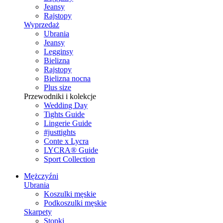
Jeansy
Rajstopy
Wyprzedaż
Ubrania
Jeansy
Legginsy
Bielizna
Rajstopy
Bielizna nocna
Plus size
Przewodniki i kolekcje
Wedding Day
Tights Guide
Lingerie Guide
#justtights
Conte x Lycra
LYCRA® Guide
Sport Сollection
Mężczyźni
Ubrania
Koszulki męskie
Podkoszulki męskie
Skarpety
Stopki