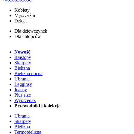
Kobiety
Mężczyźni
Dzieci
Dla dziewczynek
Dla chłopców
Nowość
Rajstopy
Skarpety
Bielizna
Bielizna nocna
Ubrania
Legginsy
Jeansy
Plus size
Wyprzedaż
Przewodniki i kolekcje
Ubrania
Skarpety
Bielizna
Termobielizna