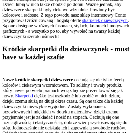
Dzieci lubią w nich także chodzić po domu. Ważne jednak, aby
dziewczęce skarpetki były ciekawe wizualnie. Powinny być
kolorowe i radosne. Z tego powodu nasz sklep internetowy Conte
przygotował zróżnicowaną i bogatą ofertę
skarpetek dziewczęcych
.
Są one dostępne w różnych fasonach, stylach, kolorach i motywach
graficznych - a wszystko po to, aby wywołać na twarzy każdej
dziewczynki szeroki uśmiech!
Krótkie skarpetki dla dziewczynek - must
have w każdej szafie
Nasze
krótkie skarpetki dziewczęce
cechują się nie tylko feerią
kolorów i ciekawym wzornictwem. To solidny i trwały produkt,
który nawet po wielu praniach wciąż będzie prezentować się jak
nowy.
Skarpetki
ciężko jest uszkodzić lub zrobić w nich dziurę,
dzięki czemu służą na długi okres czasu. Są one także dla każdej
dziewczynki niezwykle wygodne. Zostały wykonane z
przewiewnych i miękkich w dotyku materiałów, dzięki czemu
przyjemnie jest je zakładać i nosić na stopach. Cechują się one
rozciągliwością i elastycznością, dobrze więc przystosowują się do
stóp. Jednocześnie nie uciskają ich i zapewniają swobodę ruchów.