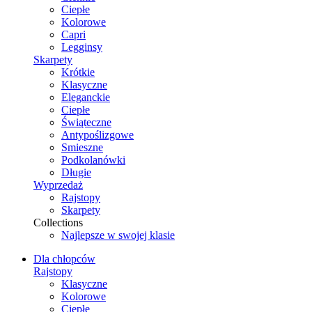
Ciepłe
Kolorowe
Capri
Legginsy
Skarpety
Krótkie
Klasyczne
Eleganckie
Ciepłe
Świąteczne
Antypoślizgowe
Smieszne
Podkolanówki
Długie
Wyprzedaż
Rajstopy
Skarpety
Collections
Najlepsze w swojej klasie
Dla chłopców
Rajstopy
Klasyczne
Kolorowe
Ciepłe