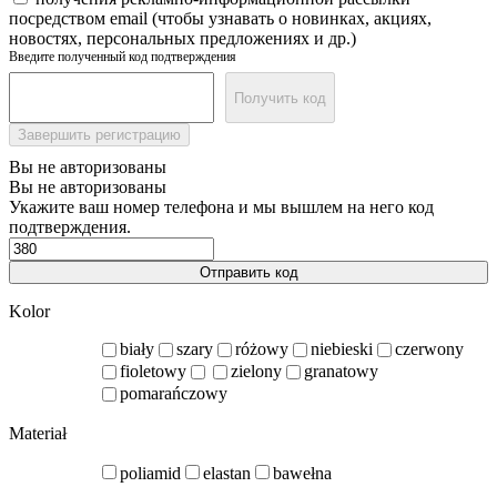
посредством email (чтобы узнавать о новинках, акциях,
новостях, персональных предложениях и др.)
Введите полученный код подтверждения
Получить код
Завершить регистрацию
Вы не авторизованы
Вы не авторизованы
Укажите ваш номер телефона и мы вышлем на него код
подтверждения.
Отправить код
Kolor
biały
szary
różowy
niebieski
czerwony
fioletowy
zielony
granatowy
pomarańczowy
Materiał
poliamid
elastan
bawełna