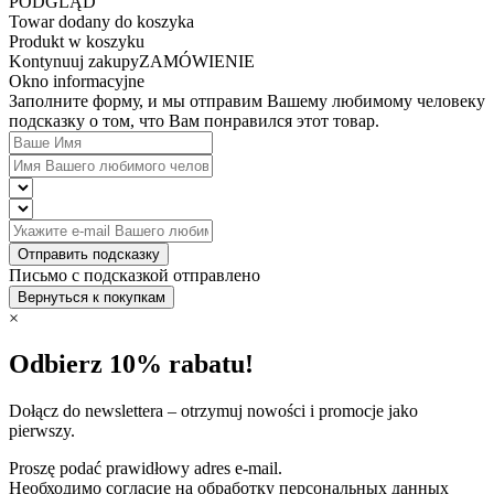
PODGLĄD
Towar dodany do koszyka
Produkt w koszyku
Kontynuuj zakupy
ZAMÓWIENIE
Okno informacyjne
Заполните форму, и мы отправим Вашему любимому человеку
подсказку о том, что Вам понравился этот товар.
Отправить подсказку
Письмо с подсказкой отправлено
Вернуться к покупкам
×
Odbierz 10% rabatu!
Dołącz do newslettera – otrzymuj nowości i promocje jako
pierwszy.
Proszę podać prawidłowy adres e-mail.
Необходимо согласие на обработку персональных данных