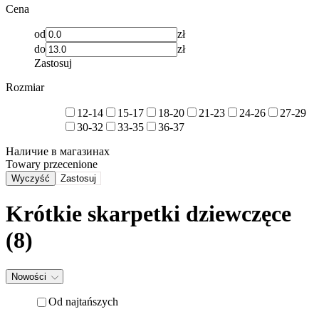
Cena
od
zł
do
zł
Zastosuj
Rozmiar
12-14
15-17
18-20
21-23
24-26
27-29
30-32
33-35
36-37
Наличие в магазинах
Towary przecenione
Wyczyść
Zastosuj
Krótkie skarpetki dziewczęce
(8)
Nowości
Od najtańszych