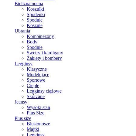
Bielizna nocna
Koszulki
Spodenki
Spodnie
Koszule
Ubrania
Kombinezony
Body
Spodnie
Swetry i kardigany
Żakiety i bombery
Legginsy
Klasyczne
Modelujące
Sportowe
Ciepłe
Legginsy ciążowe
Skórzane
Jeansy
Wysoki stan
Plus Size
Plus size
Biustonosze
Majtki
Legginsy