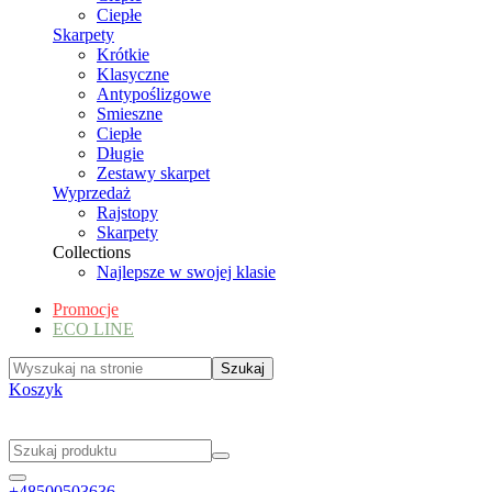
Ciepłe
Skarpety
Krótkie
Klasyczne
Antypoślizgowe
Smieszne
Ciepłe
Długie
Zestawy skarpet
Wyprzedaż
Rajstopy
Skarpety
Collections
Najlepsze w swojej klasie
Promocje
ECO LINE
Koszyk
+48500503636