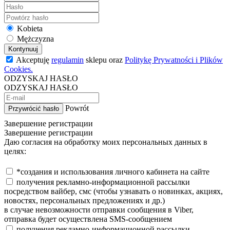
Kobieta
Mężczyzna
Kontynuuj
Akceptuję
regulamin
sklepu oraz
Politykę Prywatności i Plików
Cookies.
ODZYSKAJ HASŁO
ODZYSKAJ HASŁO
Powrót
Przywrócić hasło
Завершение регистрации
Завершение регистрации
Даю согласия на обработку моих персональных данных в
целях:
*создания и использования личного кабинета на сайте
получения рекламно-информационной рассылки
посредством вайбер, смс (чтобы узнавать о новинках, акциях,
новостях, персональных предложениях и др.)
в случае невозможности отправки сообщения в Viber,
отправка будет осуществлена SMS-сообщением
получения рекламно-информационной рассылки