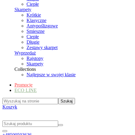
Ciepłe
Skarpety
Krótkie
Klasyczne
Antypoślizgowe
Smieszne
Ciepłe
Długie
Zestawy skarpet
Wyprzedaż
Rajstopy
Skarpety
Collections
Najlepsze w swojej klasie
Promocje
ECO LINE
Koszyk
+48500503636