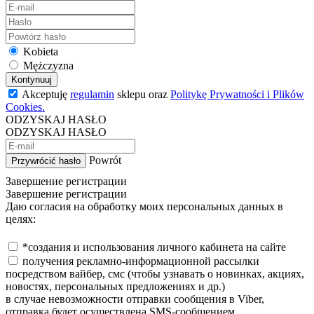
Kobieta
Mężczyzna
Kontynuuj
Akceptuję
regulamin
sklepu oraz
Politykę Prywatności i Plików
Cookies.
ODZYSKAJ HASŁO
ODZYSKAJ HASŁO
Powrót
Przywrócić hasło
Завершение регистрации
Завершение регистрации
Даю согласия на обработку моих персональных данных в
целях:
*создания и использования личного кабинета на сайте
получения рекламно-информационной рассылки
посредством вайбер, смс (чтобы узнавать о новинках, акциях,
новостях, персональных предложениях и др.)
в случае невозможности отправки сообщения в Viber,
отправка будет осуществлена SMS-сообщением