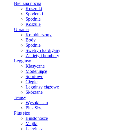
Bielizna nocna
Koszulki
Spodenki
Spodnie
Koszule
Ubrania
Kombinezony
Body
Spodnie
Swetry i kardigany
Żakiety i bombery
Legginsy
Klasyczne
Modelujące
Sportowe
Ciepłe
Legginsy ciążowe
Skórzane
Jeansy
Wysoki stan
Plus Size
Plus size
Biustonosze
Majtki
Legginsy