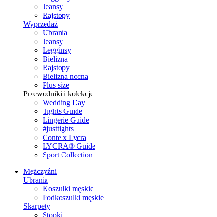
Jeansy
Rajstopy
Wyprzedaż
Ubrania
Jeansy
Legginsy
Bielizna
Rajstopy
Bielizna nocna
Plus size
Przewodniki i kolekcje
Wedding Day
Tights Guide
Lingerie Guide
#justtights
Conte x Lycra
LYCRA® Guide
Sport Сollection
Mężczyźni
Ubrania
Koszulki męskie
Podkoszulki męskie
Skarpety
Stopki