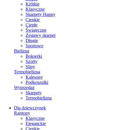
Krótkie
Klasyczne
Skarpety Happy
Cienkie
Ciepłe
Świąteczne
Zestawy skarpet
Długie
Sportowe
Bielizna
Bokserki
Szorty
Slipy
Termobielizna
Kalesony
Podkoszulki
Wyprzedaż
Skarpety
Termobielizna
Dla dziewczynek
Rajstopy
Klasyczne
Eleganckie
Cienkie