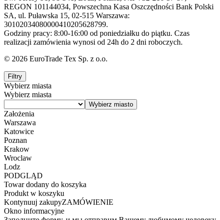
REGON 101144034, Powszechna Kasa Oszczędności Bank Polski
SA, ul. Puławska 15, 02-515 Warszawa:
30102034080000410205628799.
Godziny pracy: 8:00-16:00 od poniedziałku do piątku. Czas
realizacji zamówienia wynosi od 24h do 2 dni roboczych.
© 2026 EuroTrade Tex Sp. z o.o.
Filtry
Wybierz miasta
Wybierz miasta
Założenia
Warszawa
Katowice
Poznan
Krakow
Wroclaw
Lodz
PODGLĄD
Towar dodany do koszyka
Produkt w koszyku
Kontynuuj zakupy
ZAMÓWIENIE
Okno informacyjne
Заполните форму, и мы отправим Вашему любимому человеку