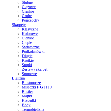
Ślubne
Ciążowe
Cienkie
Grube
Pończochy
Skarpety
Klasyczne
Kolorowe
Cienkie
Ciepłe
Świąteczne
Podkolanówki
Długie
Krótkie
Stopki
Zestawy skarpet
Sportowe
Bielizna
Biustonosze
Miseczki F G H I J
Bustier
Majtki
Koszulki
Body
Termobielizna