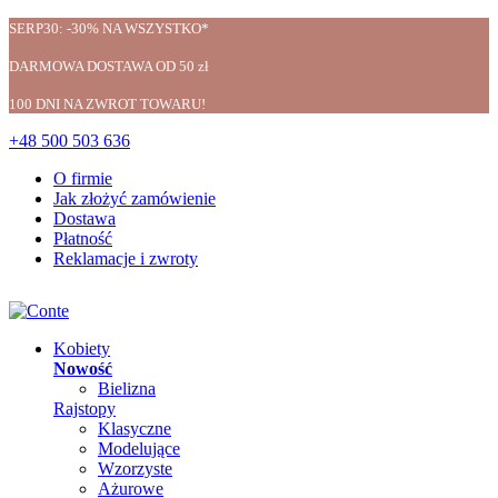
SERP30: -30% NA WSZYSTKO*
DARMOWA DOSTAWA OD 50 zł
100 DNI NA ZWROT TOWARU!
+48 500 503 636
O firmie
Jak złożyć zamówienie
Dostawa
Płatność
Reklamacje i zwroty
Kobiety
Nowość
Bielizna
Rajstopy
Klasyczne
Modelujące
Wzorzyste
Ażurowe