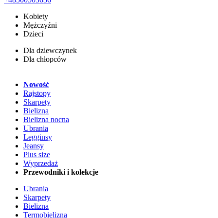
Kobiety
Mężczyźni
Dzieci
Dla dziewczynek
Dla chłopców
Nowość
Rajstopy
Skarpety
Bielizna
Bielizna nocna
Ubrania
Legginsy
Jeansy
Plus size
Wyprzedaż
Przewodniki i kolekcje
Ubrania
Skarpety
Bielizna
Termobielizna