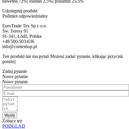
bawełna 72%; elastan 2,5%; poliamid 25,5%
Udostępnij produkt
Podmiot odpowiedzialny
EuroTrade Tex Sp z o.o.
Św. Teresy 91
91-341, Łódź, Polska
+48 500-503-636
info@conteshop.pl
Ten produkt nie ma pytań Możesz zadać pytanie, klikając przycisk
poniżej
Zadaj pytanie
Nowe pytanie
Nowe pytanie
Wyślij
Zobacz też
PODGLĄD