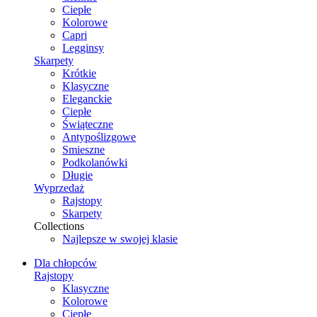
Ciepłe
Kolorowe
Capri
Legginsy
Skarpety
Krótkie
Klasyczne
Eleganckie
Ciepłe
Świąteczne
Antypoślizgowe
Smieszne
Podkolanówki
Długie
Wyprzedaż
Rajstopy
Skarpety
Collections
Najlepsze w swojej klasie
Dla chłopców
Rajstopy
Klasyczne
Kolorowe
Ciepłe