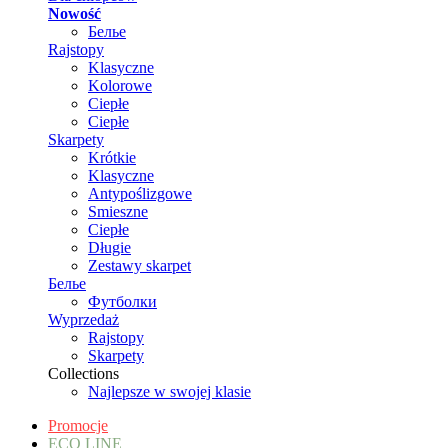
Nowość
Белье
Rajstopy
Klasyczne
Kolorowe
Ciepłe
Ciepłe
Skarpety
Krótkie
Klasyczne
Antypoślizgowe
Smieszne
Ciepłe
Długie
Zestawy skarpet
Белье
Футболки
Wyprzedaż
Rajstopy
Skarpety
Collections
Najlepsze w swojej klasie
Promocje
ECO LINE