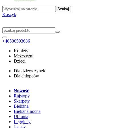
Koszyk
+48500503636
Kobiety
Mężczyźni
Dzieci
Dla dziewczynek
Dla chłopców
Nowość
Rajstopy
Skarpety
Bielizna
Bielizna nocna
Ubrania
Legginsy
Jeansy