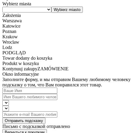
Wybierz miasta
Założenia
Warszawa
Katowice
Poznan
Krakow
Wroclaw
Lodz
PODGLĄD
Towar dodany do koszyka
Produkt w koszyku
Kontynuuj zakupy
ZAMÓWIENIE
Okno informacyjne
Заполните форму, и мы отправим Вашему любимому человеку
подсказку о том, что Вам понравился этот товар.
Отправить подсказку
Письмо с подсказкой отправлено
Вернуться к покупкам