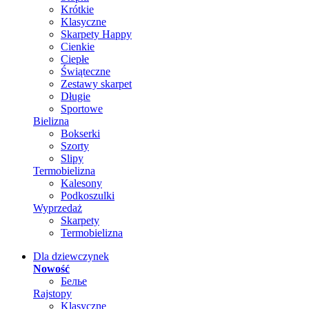
Krótkie
Klasyczne
Skarpety Happy
Cienkie
Ciepłe
Świąteczne
Zestawy skarpet
Długie
Sportowe
Bielizna
Bokserki
Szorty
Slipy
Termobielizna
Kalesony
Podkoszulki
Wyprzedaż
Skarpety
Termobielizna
Dla dziewczynek
Nowość
Белье
Rajstopy
Klasyczne