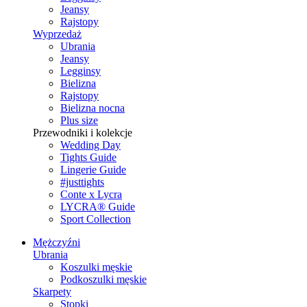
Jeansy
Rajstopy
Wyprzedaż
Ubrania
Jeansy
Legginsy
Bielizna
Rajstopy
Bielizna nocna
Plus size
Przewodniki i kolekcje
Wedding Day
Tights Guide
Lingerie Guide
#justtights
Conte x Lycra
LYCRA® Guide
Sport Сollection
Mężczyźni
Ubrania
Koszulki męskie
Podkoszulki męskie
Skarpety
Stopki