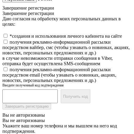
Завершение регистрации
Завершение регистрации
Даю согласия на обработку моих персональных данных в
целях:
*создания и использования личного кабинета на сайте
получения рекламно-информационной рассылки
посредством вайбер, смс (чтобы узнавать о новинках, акциях,
новостях, персональных предложениях и др.)
в случае невозможности отправки сообщения в Viber,
отправка будет осуществлена SMS-сообщением
получения рекламно-информационной рассылки
посредством email (чтобы узнавать о новинках, акциях,
новостях, персональных предложениях и др.)
Введите полученный код подтверждения
Получить код
Завершить регистрацию
Вы не авторизованы
Вы не авторизованы
Укажите ваш номер телефона и мы вышлем на него код
подтверждения.