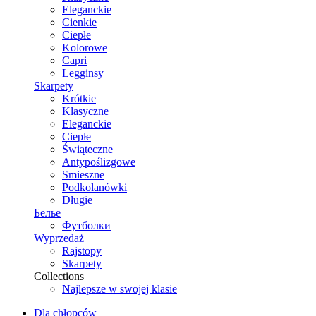
Eleganckie
Cienkie
Ciepłe
Kolorowe
Capri
Legginsy
Skarpety
Krótkie
Klasyczne
Eleganckie
Ciepłe
Świąteczne
Antypoślizgowe
Smieszne
Podkolanówki
Długie
Белье
Футболки
Wyprzedaż
Rajstopy
Skarpety
Collections
Najlepsze w swojej klasie
Dla chłopców