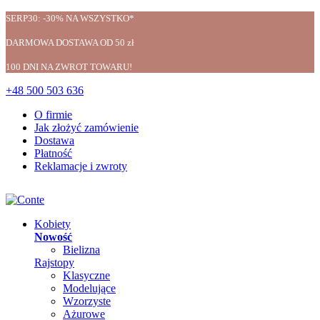
SERP30: -30% NA WSZYSTKO*
DARMOWA DOSTAWA OD 50 zł
100 DNI NA ZWROT TOWARU!
+48 500 503 636
O firmie
Jak złożyć zamówienie
Dostawa
Płatność
Reklamacje i zwroty
Kobiety
Nowość
Bielizna
Rajstopy
Klasyczne
Modelujące
Wzorzyste
Ażurowe