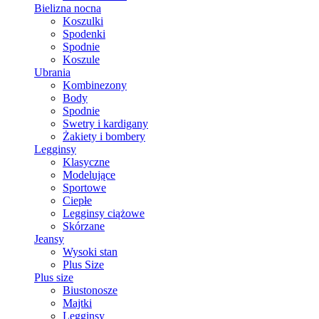
Bielizna nocna
Koszulki
Spodenki
Spodnie
Koszule
Ubrania
Kombinezony
Body
Spodnie
Swetry i kardigany
Żakiety i bombery
Legginsy
Klasyczne
Modelujące
Sportowe
Ciepłe
Legginsy ciążowe
Skórzane
Jeansy
Wysoki stan
Plus Size
Plus size
Biustonosze
Majtki
Legginsy