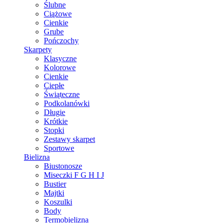
Ślubne
Ciążowe
Cienkie
Grube
Pończochy
Skarpety
Klasyczne
Kolorowe
Cienkie
Ciepłe
Świąteczne
Podkolanówki
Długie
Krótkie
Stopki
Zestawy skarpet
Sportowe
Bielizna
Biustonosze
Miseczki F G H I J
Bustier
Majtki
Koszulki
Body
Termobielizna