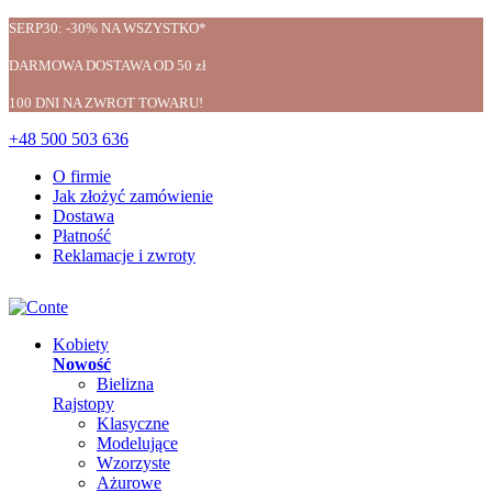
SERP30: -30% NA WSZYSTKO*
DARMOWA DOSTAWA OD 50 zł
100 DNI NA ZWROT TOWARU!
+48 500 503 636
O firmie
Jak złożyć zamówienie
Dostawa
Płatność
Reklamacje i zwroty
Kobiety
Nowość
Bielizna
Rajstopy
Klasyczne
Modelujące
Wzorzyste
Ażurowe