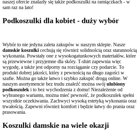
naszej ofercie znalazły się także podkoszulki na ramiączkach - w
sam raz na lato!
Podkoszulki dla kobiet - duży wybór
Wybór to nie jedyna zaleta zakupów w naszym sklepie. Nasze
damskie koszulki
cechują się również solidnością oraz starannością
wykonania. Powstały one z wysokogatunkowych materiałów, które
są przewiewne i przyjemne dla skóry. T-shirt zapewnia więc
wygodę, a także jest odporny na rozciąganie czy podarcie. To
produkt dobrej jakości, który z pewnością na długo zagości w
szafie. Można go także łatwo i szybko zakupić drogą online. W
naszym asortymencie bez trudu znaleźć można swój
ulubiony
podkoszulek
i to bez wychodzenia z domu! Niezależenie od
wybranego wariantu, można mieć pewność, że podkoszulek spełni
wszystkie oczekiwania. Zachwyci wysoką estetyką wykonania oraz
trwałością. Zapewni również komfort i będzie łatwy do prania oraz
prasowania.
Koszulki damskie na wiele okazji