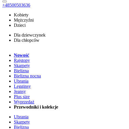
+48500503636
Kobiety
Mężczyźni
Dzieci
Dla dziewczynek
Dla chłopców
Nowość
Rajstopy
Skarpety
Bielizna
Bielizna nocna
Ubrania
Legginsy
Jeansy
Plus size
Wyprzedaż
Przewodniki i kolekcje
Ubrania
Skarpety
Bielizna