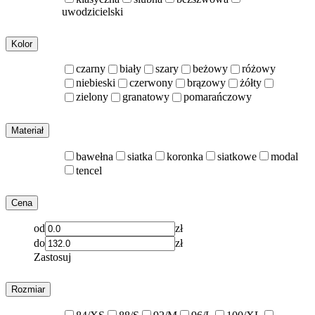
uwodzicielski
Kolor
czarny
biały
szary
beżowy
różowy
niebieski
czerwony
brązowy
żółty
zielony
granatowy
pomarańczowy
Materiał
bawełna
siatka
koronka
siatkowe
modal
tencel
Cena
od
zł
do
zł
Zastosuj
Rozmiar