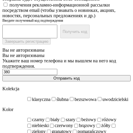
получения рекламно-информационной рассылки
посредством email (чтобы узнавать о новинках, акциях,
новостях, персональных предложениях и др.)
Введите полученный код подтверждения
Получить код
Завершить регистрацию
Вы не авторизованы
Вы не авторизованы
Укажите ваш номер телефона и мы вышлем на него код
подтверждения.
Отправить код
Kolekcja
klasyczna
ślubna
bezszwowa
uwodzicielski
Kolor
czarny
biały
szary
beżowy
różowy
niebieski
czerwony
brązowy
żółty
zielony
granatowy
pomarańczowy