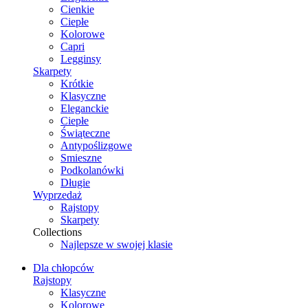
Cienkie
Ciepłe
Kolorowe
Capri
Legginsy
Skarpety
Krótkie
Klasyczne
Eleganckie
Ciepłe
Świąteczne
Antypoślizgowe
Smieszne
Podkolanówki
Długie
Wyprzedaż
Rajstopy
Skarpety
Collections
Najlepsze w swojej klasie
Dla chłopców
Rajstopy
Klasyczne
Kolorowe