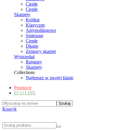
Ciepłe
Ciepłe
Skarpety
Krótkie
Klasyczne
Antypoślizgowe
Smieszne
Ciepłe
Długie
Zestawy skarpet
Wyprzedaż
Rajstopy
Skarpety
Collections
Najlepsze w swojej klasie
Promocje
ECO LINE
Koszyk