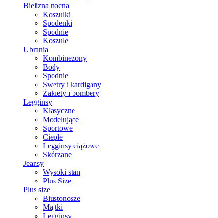
Bielizna nocna
Koszulki
Spodenki
Spodnie
Koszule
Ubrania
Kombinezony
Body
Spodnie
Swetry i kardigany
Żakiety i bombery
Legginsy
Klasyczne
Modelujące
Sportowe
Ciepłe
Legginsy ciążowe
Skórzane
Jeansy
Wysoki stan
Plus Size
Plus size
Biustonosze
Majtki
Legginsy