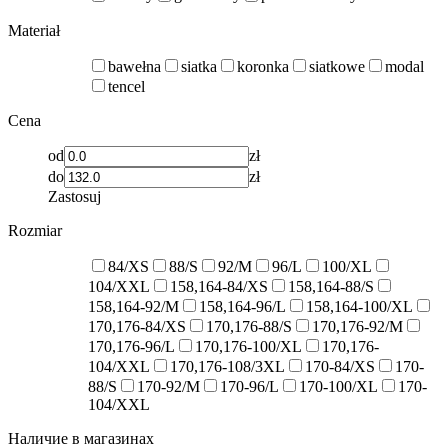
Materiał
bawełna
siatka
koronka
siatkowe
modal
tencel
Cena
od
zł
do
zł
Zastosuj
Rozmiar
84/XS
88/S
92/M
96/L
100/XL
104/XXL
158,164-84/XS
158,164-88/S
158,164-92/M
158,164-96/L
158,164-100/XL
170,176-84/XS
170,176-88/S
170,176-92/M
170,176-96/L
170,176-100/XL
170,176-
104/XXL
170,176-108/3XL
170-84/XS
170-
88/S
170-92/M
170-96/L
170-100/XL
170-
104/XXL
Наличие в магазинах