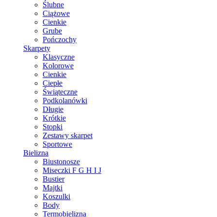
Ślubne
Ciążowe
Cienkie
Grube
Pończochy
Skarpety
Klasyczne
Kolorowe
Cienkie
Ciepłe
Świąteczne
Podkolanówki
Długie
Krótkie
Stopki
Zestawy skarpet
Sportowe
Bielizna
Biustonosze
Miseczki F G H I J
Bustier
Majtki
Koszulki
Body
Termobielizna