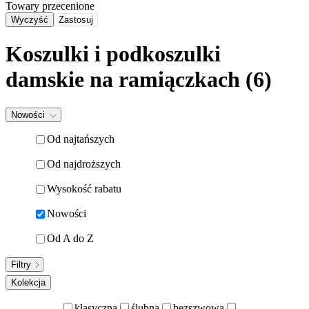
Towary przecenione
Wyczyść
Zastosuj
Koszulki i podkoszulki
damskie na ramiączkach
(6)
Nowości
Od najtańszych
Od najdroższych
Wysokość rabatu
Nowości
Od A do Z
Filtry
Kolekcja
klasyczna
ślubna
bezszwowa