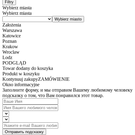
Filtry
Wybierz miasta
Wybierz miasta
Założenia
Warszawa
Katowice
Poznan
Krakow
Wroclaw
Lodz
PODGLĄD
Towar dodany do koszyka
Produkt w koszyku
Kontynuuj zakupy
ZAMÓWIENIE
Okno informacyjne
Заполните форму, и мы отправим Вашему любимому человеку
подсказку о том, что Вам понравился этот товар.
Отправить подсказку