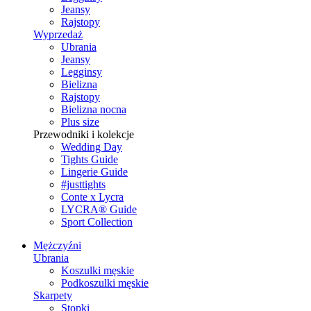
Jeansy
Rajstopy
Wyprzedaż
Ubrania
Jeansy
Legginsy
Bielizna
Rajstopy
Bielizna nocna
Plus size
Przewodniki i kolekcje
Wedding Day
Tights Guide
Lingerie Guide
#justtights
Conte x Lycra
LYCRA® Guide
Sport Сollection
Mężczyźni
Ubrania
Koszulki męskie
Podkoszulki męskie
Skarpety
Stopki