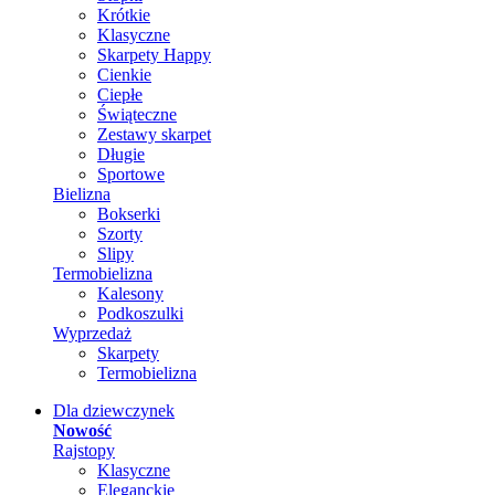
Krótkie
Klasyczne
Skarpety Happy
Cienkie
Ciepłe
Świąteczne
Zestawy skarpet
Długie
Sportowe
Bielizna
Bokserki
Szorty
Slipy
Termobielizna
Kalesony
Podkoszulki
Wyprzedaż
Skarpety
Termobielizna
Dla dziewczynek
Nowość
Rajstopy
Klasyczne
Eleganckie