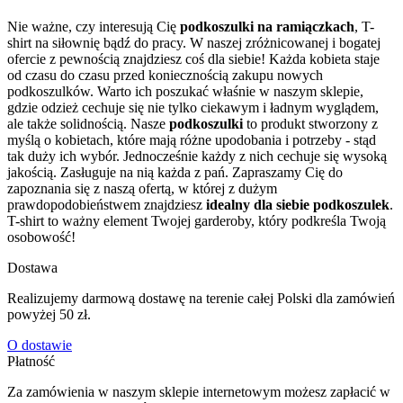
Nie ważne, czy interesują Cię
podkoszulki na ramiączkach
, T-
shirt na siłownię bądź do pracy. W naszej zróżnicowanej i bogatej
ofercie z pewnością znajdziesz coś dla siebie! Każda kobieta staje
od czasu do czasu przed koniecznością zakupu nowych
podkoszulków. Warto ich poszukać właśnie w naszym sklepie,
gdzie odzież cechuje się nie tylko ciekawym i ładnym wyglądem,
ale także solidnością. Nasze
podkoszulki
to produkt stworzony z
myślą o kobietach, które mają różne upodobania i potrzeby - stąd
tak duży ich wybór. Jednocześnie każdy z nich cechuje się wysoką
jakością. Zasługuje na nią każda z pań. Zapraszamy Cię do
zapoznania się z naszą ofertą, w której z dużym
prawdopodobieństwem znajdziesz
idealny dla siebie podkoszulek
.
T-shirt to ważny element Twojej garderoby, który podkreśla Twoją
osobowość!
Dostawa
Realizujemy darmową dostawę na terenie całej Polski dla zamówień
powyżej 50 zł.
O dostawie
Płatność
Za zamówienia w naszym sklepie internetowym możesz zapłacić w