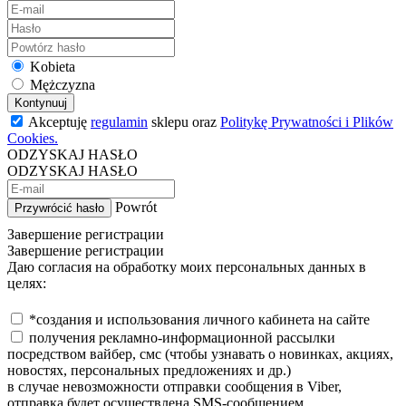
Kobieta
Mężczyzna
Kontynuuj
Akceptuję
regulamin
sklepu oraz
Politykę Prywatności i Plików
Cookies.
ODZYSKAJ HASŁO
ODZYSKAJ HASŁO
Powrót
Przywrócić hasło
Завершение регистрации
Завершение регистрации
Даю согласия на обработку моих персональных данных в
целях:
*создания и использования личного кабинета на сайте
получения рекламно-информационной рассылки
посредством вайбер, смс (чтобы узнавать о новинках, акциях,
новостях, персональных предложениях и др.)
в случае невозможности отправки сообщения в Viber,
отправка будет осуществлена SMS-сообщением