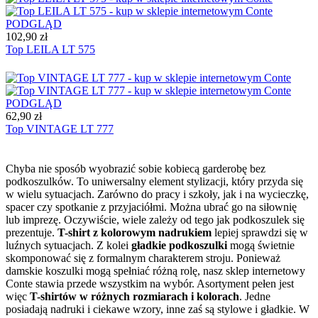
PODGLĄD
102,90 zł
Top LEILA LT 575
PODGLĄD
62,90 zł
Top VINTAGE LT 777
Chyba nie sposób wyobrazić sobie kobiecą garderobę bez
podkoszulków. To uniwersalny element stylizacji, który przyda się
w wielu sytuacjach. Zarówno do pracy i szkoły, jak i na wycieczkę,
spacer czy spotkanie z przyjaciółmi. Można ubrać go na siłownię
lub imprezę. Oczywiście, wiele zależy od tego jak podkoszulek się
prezentuje.
T-shirt z kolorowym nadrukiem
lepiej sprawdzi się w
luźnych sytuacjach. Z kolei
gładkie podkoszulki
mogą świetnie
skomponować się z formalnym charakterem stroju. Ponieważ
damskie koszulki mogą spełniać różną rolę, nasz sklep internetowy
Conte stawia przede wszystkim na wybór. Asortyment pełen jest
więc
T-shirtów w różnych rozmiarach i kolorach
. Jedne
posiadają nadruki i ciekawe wzory, inne zaś są stylowe i gładkie. W