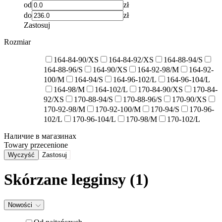
od
zł
do
zł
Zastosuj
Rozmiar
164-84-90/XS
164-84-92/XS
164-88-94/S
164-88-96/S
164-90/XS
164-92-98/M
164-92-
100/M
164-94/S
164-96-102/L
164-96-104/L
164-98/M
164-102/L
170-84-90/XS
170-84-
92/XS
170-88-94/S
170-88-96/S
170-90/XS
170-92-98/M
170-92-100/M
170-94/S
170-96-
102/L
170-96-104/L
170-98/M
170-102/L
Наличие в магазинах
Towary przecenione
Wyczyść
Zastosuj
Skórzane legginsy
(1)
Nowości