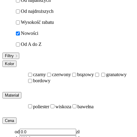
Od najtańszych
Od najdroższych
Wysokość rabatu
Nowości
Od A do Z
Filtry
Kolor
czarny
czerwony
brązowy
granatowy
bordowy
Materiał
poliester
wiskoza
bawełna
Cena
od
zł