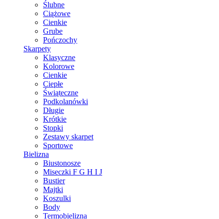
Ślubne
Ciążowe
Cienkie
Grube
Pończochy
Skarpety
Klasyczne
Kolorowe
Cienkie
Ciepłe
Świąteczne
Podkolanówki
Długie
Krótkie
Stopki
Zestawy skarpet
Sportowe
Bielizna
Biustonosze
Miseczki F G H I J
Bustier
Majtki
Koszulki
Body
Termobielizna