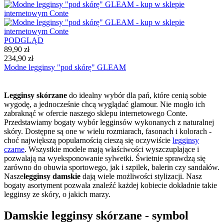
PODGLĄD
89,90 zł
234,90 zł
Modne legginsy "pod skórę" GLEAM
Legginsy skórzane
do idealny wybór dla pań, które cenią sobie
wygodę, a jednocześnie chcą wyglądać glamour. Nie mogło ich
zabraknąć w ofercie naszego sklepu internetowego Conte.
Przedstawiamy bogaty wybór legginsów wykonanych z naturalnej
skóry. Dostępne są one w wielu rozmiarach, fasonach i kolorach -
choć największą popularnością cieszą się oczywiście
legginsy
czarne
. Wszystkie modele mają właściwości wyszczuplające i
pozwalają na wyeksponowanie sylwetki. Świetnie sprawdzą się
zarówno do obuwia sportowego, jak i szpilek, balerin czy sandałów.
Nasze
legginsy damskie
dają wiele możliwości stylizacji. Nasz
bogaty asortyment pozwala znaleźć każdej kobiecie dokładnie takie
legginsy ze skóry, o jakich marzy.
Damskie legginsy skórzane - symbol