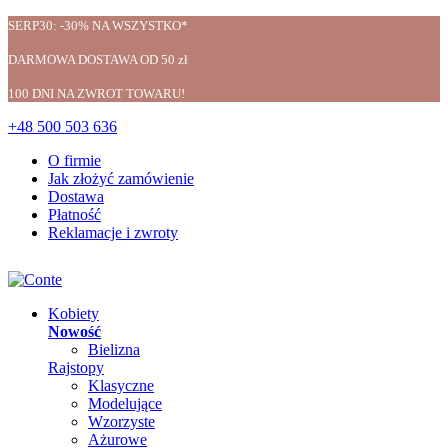
SERP30: -30% NA WSZYSTKO*
DARMOWA DOSTAWA OD 50 zł
100 DNI NA ZWROT TOWARU!
+48 500 503 636
O firmie
Jak złożyć zamówienie
Dostawa
Płatność
Reklamacje i zwroty
Kobiety
Nowość
Bielizna
Rajstopy
Klasyczne
Modelujące
Wzorzyste
Ażurowe