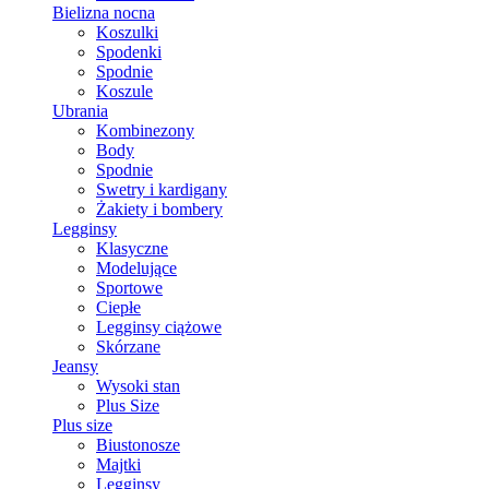
Bielizna nocna
Koszulki
Spodenki
Spodnie
Koszule
Ubrania
Kombinezony
Body
Spodnie
Swetry i kardigany
Żakiety i bombery
Legginsy
Klasyczne
Modelujące
Sportowe
Ciepłe
Legginsy ciążowe
Skórzane
Jeansy
Wysoki stan
Plus Size
Plus size
Biustonosze
Majtki
Legginsy