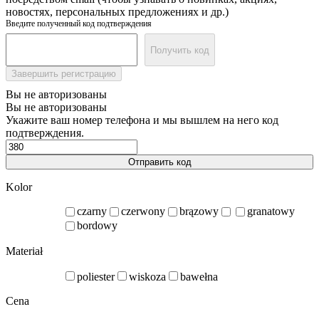
новостях, персональных предложениях и др.)
Введите полученный код подтверждения
Получить код
Завершить регистрацию
Вы не авторизованы
Вы не авторизованы
Укажите ваш номер телефона и мы вышлем на него код
подтверждения.
Отправить код
Kolor
czarny
czerwony
brązowy
granatowy
bordowy
Materiał
poliester
wiskoza
bawełna
Cena