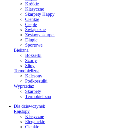
Krótkie
Klasyczne
Skarpety Happy
Cienkie
Ciepłe
Świąteczne
Zestawy skarpet
Długie
Sportowe
Bielizna
Bokserki
Szorty
Slipy
Termobielizna
Kalesony
Podkoszulki
Wyprzedaż
Skarpety
Termobielizna
Dla dziewczynek
Rajstopy
Klasyczne
Eleganckie
Cienkie