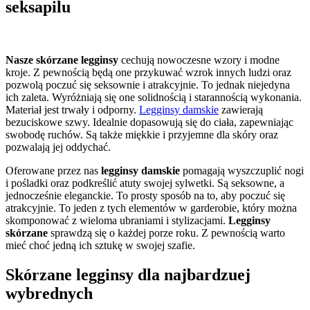
seksapilu
Nasze skórzane legginsy
cechują nowoczesne wzory i modne
kroje. Z pewnością będą one przykuwać wzrok innych ludzi oraz
pozwolą poczuć się seksownie i atrakcyjnie. To jednak niejedyna
ich zaleta. Wyróżniają się one solidnością i starannością wykonania.
Materiał jest trwały i odporny.
Legginsy damskie
zawierają
bezuciskowe szwy. Idealnie dopasowują się do ciała, zapewniając
swobodę ruchów. Są także miękkie i przyjemne dla skóry oraz
pozwalają jej oddychać.
Oferowane przez nas
legginsy damskie
pomagają wyszczuplić nogi
i pośladki oraz podkreślić atuty swojej sylwetki. Są seksowne, a
jednocześnie eleganckie. To prosty sposób na to, aby poczuć się
atrakcyjnie. To jeden z tych elementów w garderobie, który można
skomponować z wieloma ubraniami i stylizacjami.
Legginsy
skórzane
sprawdzą się o każdej porze roku. Z pewnością warto
mieć choć jedną ich sztukę w swojej szafie.
Skórzane legginsy dla najbardzuej
wybrednych