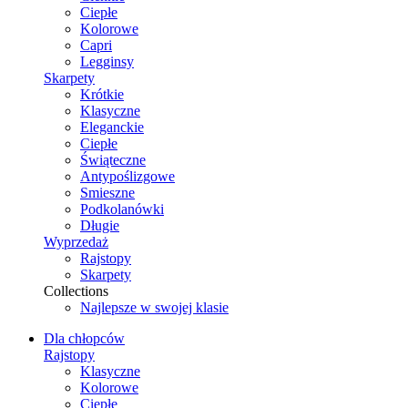
Ciepłe
Kolorowe
Capri
Legginsy
Skarpety
Krótkie
Klasyczne
Eleganckie
Ciepłe
Świąteczne
Antypoślizgowe
Smieszne
Podkolanówki
Długie
Wyprzedaż
Rajstopy
Skarpety
Collections
Najlepsze w swojej klasie
Dla chłopców
Rajstopy
Klasyczne
Kolorowe
Ciepłe