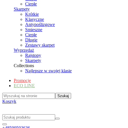
Ciepłe
Skarpety
Krótkie
Klasyczne
Antypoślizgowe
Smieszne
Ciepłe
Długie
Zestawy skarpet
Wyprzedaż
Rajstopy
Skarpety
Collections
Najlepsze w swojej klasie
Promocje
ECO LINE
Koszyk
+48500503636