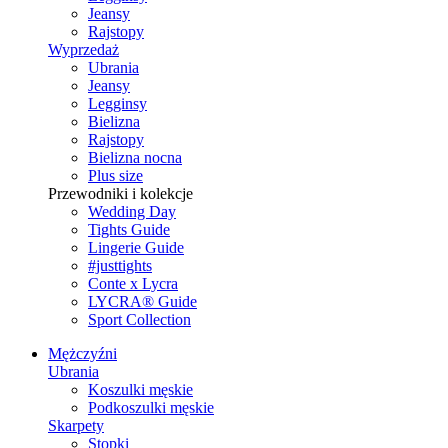
Jeansy
Rajstopy
Wyprzedaż
Ubrania
Jeansy
Legginsy
Bielizna
Rajstopy
Bielizna nocna
Plus size
Przewodniki i kolekcje
Wedding Day
Tights Guide
Lingerie Guide
#justtights
Conte x Lycra
LYCRA® Guide
Sport Сollection
Mężczyźni
Ubrania
Koszulki męskie
Podkoszulki męskie
Skarpety
Stopki