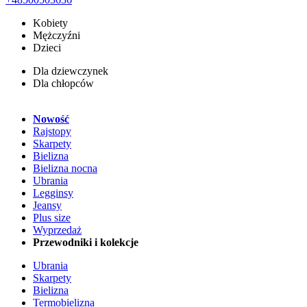
Kobiety
Mężczyźni
Dzieci
Dla dziewczynek
Dla chłopców
Nowość
Rajstopy
Skarpety
Bielizna
Bielizna nocna
Ubrania
Legginsy
Jeansy
Plus size
Wyprzedaż
Przewodniki i kolekcje
Ubrania
Skarpety
Bielizna
Termobielizna