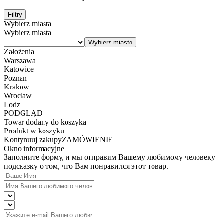
Filtry
Wybierz miasta
Wybierz miasta
Założenia
Warszawa
Katowice
Poznan
Krakow
Wroclaw
Lodz
PODGLĄD
Towar dodany do koszyka
Produkt w koszyku
Kontynuuj zakupy
ZAMÓWIENIE
Okno informacyjne
Заполните форму, и мы отправим Вашему любимому человеку
подсказку о том, что Вам понравился этот товар.