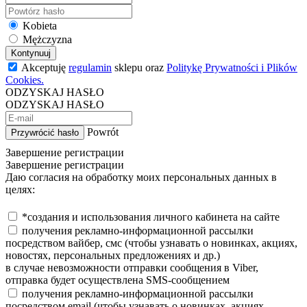
Kobieta
Mężczyzna
Kontynuuj
Akceptuję
regulamin
sklepu oraz
Politykę Prywatności i Plików
Cookies.
ODZYSKAJ HASŁO
ODZYSKAJ HASŁO
Powrót
Przywrócić hasło
Завершение регистрации
Завершение регистрации
Даю согласия на обработку моих персональных данных в
целях:
*создания и использования личного кабинета на сайте
получения рекламно-информационной рассылки
посредством вайбер, смс (чтобы узнавать о новинках, акциях,
новостях, персональных предложениях и др.)
в случае невозможности отправки сообщения в Viber,
отправка будет осуществлена SMS-сообщением
получения рекламно-информационной рассылки
посредством email (чтобы узнавать о новинках, акциях,