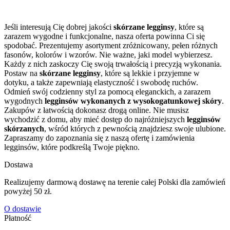
Jeśli interesują Cię dobrej jakości
skórzane legginsy
, które są
zarazem wygodne i funkcjonalne, nasza oferta powinna Ci się
spodobać. Prezentujemy asortyment zróżnicowany, pełen różnych
fasonów, kolorów i wzorów. Nie ważne, jaki model wybierzesz.
Każdy z nich zaskoczy Cię swoją trwałością i precyzją wykonania.
Postaw na
skórzane legginsy
, które są lekkie i przyjemne w
dotyku, a także zapewniają elastyczność i swobodę ruchów.
Odmień swój codzienny styl za pomocą eleganckich, a zarazem
wygodnych
legginsów wykonanych z wysokogatunkowej skóry
.
Zakupów z łatwością dokonasz drogą online. Nie musisz
wychodzić z domu, aby mieć dostęp do najróżniejszych
legginsów
skórzanych
, wśród których z pewnością znajdziesz swoje ulubione.
Zapraszamy do zapoznania się z naszą ofertę i zamówienia
legginsów, które podkreślą Twoje piękno.
Dostawa
Realizujemy darmową dostawę na terenie całej Polski dla zamówień
powyżej 50 zł.
O dostawie
Płatność