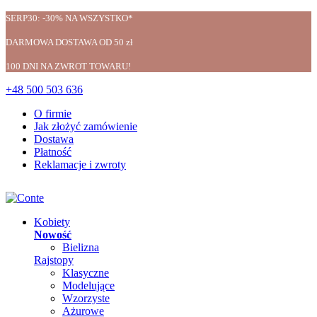
SERP30: -30% NA WSZYSTKO*
DARMOWA DOSTAWA OD 50 zł
100 DNI NA ZWROT TOWARU!
+48 500 503 636
O firmie
Jak złożyć zamówienie
Dostawa
Płatność
Reklamacje i zwroty
Kobiety
Nowość
Bielizna
Rajstopy
Klasyczne
Modelujące
Wzorzyste
Ażurowe