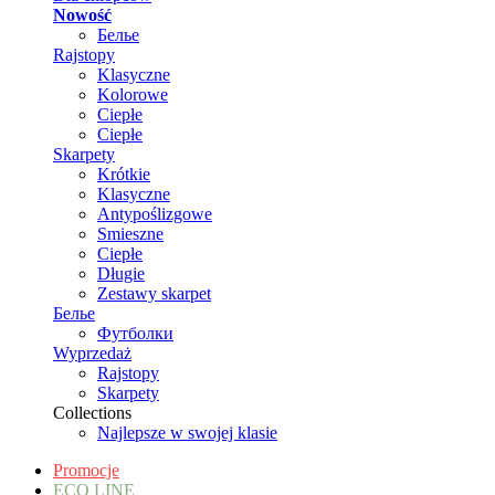
Nowość
Белье
Rajstopy
Klasyczne
Kolorowe
Ciepłe
Ciepłe
Skarpety
Krótkie
Klasyczne
Antypoślizgowe
Smieszne
Ciepłe
Długie
Zestawy skarpet
Белье
Футболки
Wyprzedaż
Rajstopy
Skarpety
Collections
Najlepsze w swojej klasie
Promocje
ECO LINE