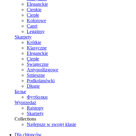
Eleganckie
Cienkie
Ciepłe
Kolorowe
Capri
Legginsy
Skarpety
Krótkie
Klasyczne
Eleganckie
Ciepłe
Świąteczne
Antypoślizgowe
Smieszne
Podkolanówki
Długie
Белье
Футболки
Wyprzedaż
Rajstopy
Skarpety
Collections
Najlepsze w swojej klasie
Dla chłopców