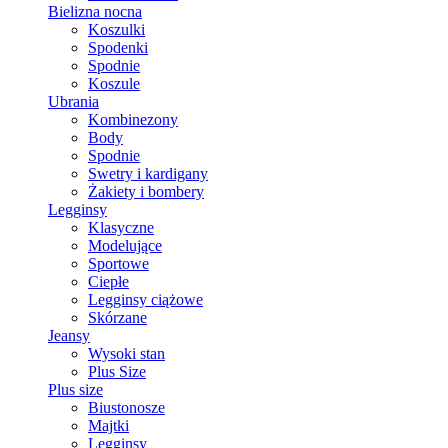
Bielizna nocna
Koszulki
Spodenki
Spodnie
Koszule
Ubrania
Kombinezony
Body
Spodnie
Swetry i kardigany
Żakiety i bombery
Legginsy
Klasyczne
Modelujące
Sportowe
Ciepłe
Legginsy ciążowe
Skórzane
Jeansy
Wysoki stan
Plus Size
Plus size
Biustonosze
Majtki
Legginsy