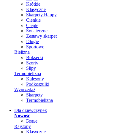
Krótkie
Klasyczne
Skarpety Happy
Cienkie
Ciepłe
Świąteczne
Zestawy skarpet
Długie
Sportowe
Bielizna
Bokserki
Szorty
Slipy
Termobielizna
Kalesony
Podkoszulki
Wyprzedaż
Skarpety
Termobielizna
Dla dziewczynek
Nowość
Белье
Rajstopy
Klasyczne