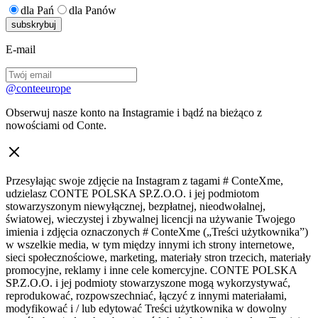
dla Pań
dla Panów
E-mail
@conteeurope
Obserwuj nasze konto na Instagramie i bądź na bieżąco z
nowościami od Conte.
Przesyłając swoje zdjęcie na Instagram z tagami # ConteXme,
udzielasz CONTE POLSKA SP.Z.O.O. i jej podmiotom
stowarzyszonym niewyłącznej, bezpłatnej, nieodwołalnej,
światowej, wieczystej i zbywalnej licencji na używanie Twojego
imienia i zdjęcia oznaczonych # ConteXme („Treści użytkownika”)
w wszelkie media, w tym między innymi ich strony internetowe,
sieci społecznościowe, marketing, materiały stron trzecich, materiały
promocyjne, reklamy i inne cele komercyjne. CONTE POLSKA
SP.Z.O.O. i jej podmioty stowarzyszone mogą wykorzystywać,
reprodukować, rozpowszechniać, łączyć z innymi materiałami,
modyfikować i / lub edytować Treści użytkownika w dowolny