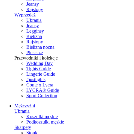
Jeansy
Rajstopy
Wyprzedaż
Ubrania
Jeansy
Legginsy
Bielizna
Rajstopy
Bielizna nocna
Plus size
Przewodniki i kolekcje
Wedding Day
Tights Guide
Lingerie Guide
#justtights
Conte x Lycra
LYCRA® Guide
Sport Сollection
Mężczyźni
Ubrania
Koszulki męskie
Podkoszulki męskie
Skarpety
Stopki