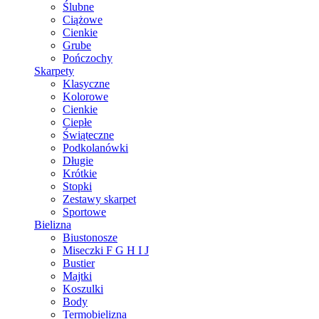
Ślubne
Ciążowe
Cienkie
Grube
Pończochy
Skarpety
Klasyczne
Kolorowe
Cienkie
Ciepłe
Świąteczne
Podkolanówki
Długie
Krótkie
Stopki
Zestawy skarpet
Sportowe
Bielizna
Biustonosze
Miseczki F G H I J
Bustier
Majtki
Koszulki
Body
Termobielizna