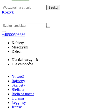
Koszyk
+48500503636
Kobiety
Mężczyźni
Dzieci
Dla dziewczynek
Dla chłopców
Nowość
Rajstopy
Skarpety
Bielizna
Bielizna nocna
Ubrania
Legginsy
Jeansy