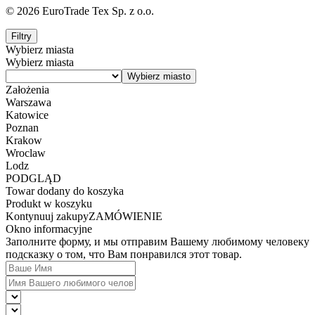
© 2026 EuroTrade Tex Sp. z o.o.
Filtry
Wybierz miasta
Wybierz miasta
Założenia
Warszawa
Katowice
Poznan
Krakow
Wroclaw
Lodz
PODGLĄD
Towar dodany do koszyka
Produkt w koszyku
Kontynuuj zakupy
ZAMÓWIENIE
Okno informacyjne
Заполните форму, и мы отправим Вашему любимому человеку
подсказку о том, что Вам понравился этот товар.