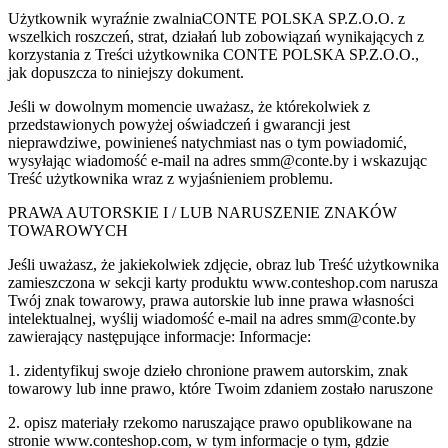
Użytkownik wyraźnie zwalniaCONTE POLSKA SP.Z.O.O. z
wszelkich roszczeń, strat, działań lub zobowiązań wynikających z
korzystania z Treści użytkownika CONTE POLSKA SP.Z.O.O.,
jak dopuszcza to niniejszy dokument.
Jeśli w dowolnym momencie uważasz, że którekolwiek z
przedstawionych powyżej oświadczeń i gwarancji jest
nieprawdziwe, powinieneś natychmiast nas o tym powiadomić,
wysyłając wiadomość e-mail na adres smm@conte.by i wskazując
Treść użytkownika wraz z wyjaśnieniem problemu.
PRAWA AUTORSKIE I / LUB NARUSZENIE ZNAKÓW
TOWAROWYCH
Jeśli uważasz, że jakiekolwiek zdjęcie, obraz lub Treść użytkownika
zamieszczona w sekcji karty produktu www.conteshop.com narusza
Twój znak towarowy, prawa autorskie lub inne prawa własności
intelektualnej, wyślij wiadomość e-mail na adres smm@conte.by
zawierający następujące informacje: Informacje:
1. zidentyfikuj swoje dzieło chronione prawem autorskim, znak
towarowy lub inne prawo, które Twoim zdaniem zostało naruszone
2. opisz materiały rzekomo naruszające prawo opublikowane na
stronie www.conteshop.com, w tym informacje o tym, gdzie