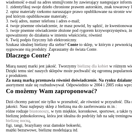
wiadomość e-mail na adres smm@conte.by zawierający następujące informa
1. zidentyfikuj swoje dzieło chronione prawem autorskim, znak towarowy 
2. opisz materiały rzekomo naruszające prawo opublikowane na stronie www
pod którym opublikowane materiały;
3. twój adres, numer telefonu i adres e-mail;
4. twoje pisemne oświadczenie, że masz powód, by sądzić, że kwestionowane
5. twoje pisemne oświadczenie złożone pod rygorem krzywoprzysięstwa, że 
upoważniony do działania w imieniu właściciela; również
6. Twój podpis fizyczny lub elektroniczny.
Szukasz idealnej bielizny dla siebie?
Conte
to sklep, w którym z pewnością 
sygnowane nią produkty. Zapraszamy do świata Conte.
Dlaczego Conte?
Miarą naszej marki jest jakość. Tworzymy
bieliznę dla kobiet
w różnym wiek
Dzięki temu sieć naszych sklepów może pochwalić się ogromną popularności
z produktem.
Za naszą marką przemawia również doświadczenie. Na rynku działamy
asortyment stale się rozbudowywał. Odpowiednio w 2004 i 2005 roku wpro
Co możemy Wam zaproponować?
Dziś chcemy patrzeć nie tylko w przeszłość, ale również w przyszłość. Dl
jakości. Nasz najlepszy sklep z bielizną ma do zaoferowania m.in.:
różne rodzaje
biustonoszy
, w tym miękkie, koronkowe, sportowe, a także t
bieliznę jednokolorową, która jest idealna do podróży lub na salę treningow
bieliznę nocną
,
figi, tangi, brazyliany oraz damskie bokserki,
majtki bezszwowe, bieliznę modelującą itd.