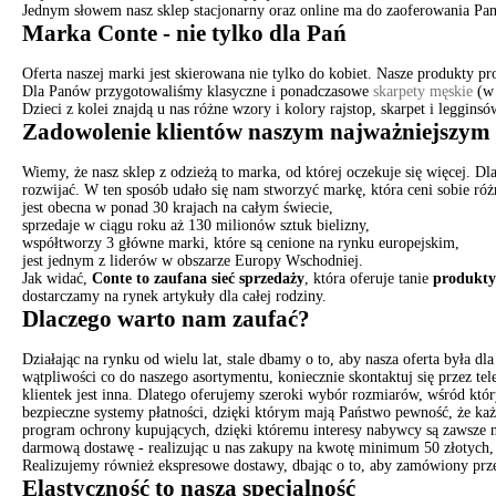
Jednym słowem nasz sklep stacjonarny oraz online ma do zaoferowania Panio
Marka Conte - nie tylko dla Pań
Oferta naszej marki jest skierowana nie tylko do kobiet. Nasze produkty
Dla Panów przygotowaliśmy klasyczne i ponadczasowe
skarpety męskie
(w 
Dzieci z kolei znajdą u nas różne wzory i kolory rajstop, skarpet i leggin
Zadowolenie klientów naszym najważniejszym
Wiemy, że nasz sklep z odzieżą to marka, od której oczekuje się więcej. Dl
rozwijać. W ten sposób udało się nam stworzyć markę, która ceni sobie ró
jest obecna w ponad 30 krajach na całym świecie,
sprzedaje w ciągu roku aż 130 milionów sztuk bielizny,
współtworzy 3 główne marki, które są cenione na rynku europejskim,
jest jednym z liderów w obszarze Europy Wschodniej.
Jak widać,
Conte to zaufana sieć sprzedaży
, która oferuje tanie
produkty 
dostarczamy na rynek artykuły dla całej rodziny.
Dlaczego warto nam zaufać?
Działając na rynku od wielu lat, stale dbamy o to, aby nasza oferta była
wątpliwości co do naszego asortymentu, koniecznie skontaktuj się przez t
klientek jest inna. Dlatego oferujemy szeroki wybór rozmiarów, wśród któr
bezpieczne systemy płatności, dzięki którym mają Państwo pewność, że ka
program ochrony kupujących, dzięki któremu interesy nabywcy są zawsze 
darmową dostawę - realizując u nas zakupy na kwotę minimum 50 złotych,
Realizujemy również ekspresowe dostawy, dbając o to, aby zamówiony przez
Elastyczność to nasza specjalność