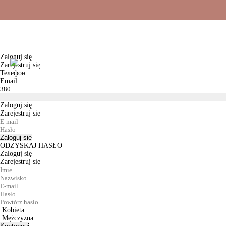
+48 500 503 636
Zaloguj się
Zarejestruj się
KOBIETY
MĘŻCZYŹNI
DLA DZIEWCZYNEK
DL
Телефон
Email
Zaloguj się
Zarejestruj się
Zaloguj się
ODZYSKAJ HASŁO
Zaloguj się
Zarejestruj się
Kobieta
Mężczyzna