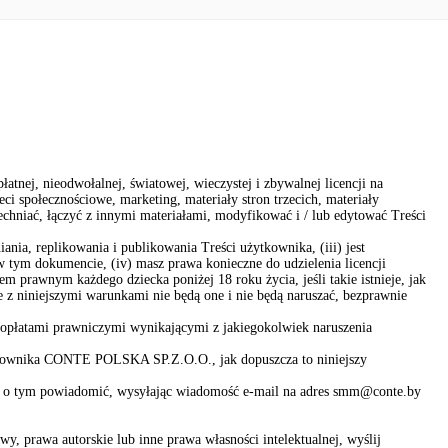
ej, nieodwołalnej, światowej, wieczystej i zbywalnej licencji na
i społecznościowe, marketing, materiały stron trzecich, materiały
niać, łączyć z innymi materiałami, modyfikować i / lub edytować Treści
ia, replikowania i publikowania Treści użytkownika, (iii) jest
w tym dokumencie, (iv) masz prawa konieczne do udzielenia licencji
m prawnym każdego dziecka poniżej 18 roku życia, jeśli takie istnieje, jak
 z niniejszymi warunkami nie będą one i nie będą naruszać, bezprawnie
opłatami prawniczymi wynikającymi z jakiegokolwiek naruszenia
ytkownika CONTE POLSKA SP.Z.O.O., jak dopuszcza to niniejszy
as o tym powiadomić, wysyłając wiadomość e-mail na adres smm@conte.by
, prawa autorskie lub inne prawa własności intelektualnej, wyślij