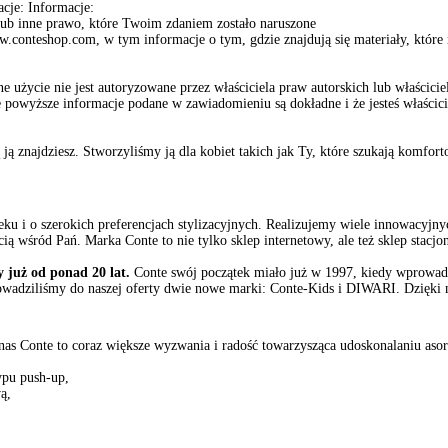
cje: Informacje:
lub inne prawo, które Twoim zdaniem zostało naruszone
.conteshop.com, w tym informacje o tym, gdzie znajdują się materiały, które
 użycie nie jest autoryzowane przez właściciela praw autorskich lub właścici
​​powyższe informacje podane w zawiadomieniu są dokładne i że jesteś właścic
ją znajdziesz. Stworzyliśmy ją dla kobiet takich jak Ty, które szukają komfor
u i o szerokich preferencjach stylizacyjnych. Realizujemy wiele innowacyjnych
ą wśród Pań. Marka Conte to nie tylko sklep internetowy, ale też sklep stacj
 już od ponad 20 lat.
Conte swój początek miało już w 1997, kiedy wprowadz
wadziliśmy do naszej oferty dwie nowe marki: Conte-Kids i DIWARI. Dzięki n
a nas Conte to coraz większe wyzwania i radość towarzysząca udoskonalaniu as
ypu push-up,
ą,