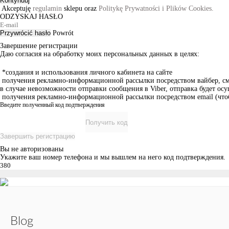
Kontynuuj
Akceptuję
regulamin
sklepu oraz
Politykę Prywatności i Plików Cookies.
ODZYSKAJ HASŁO
Przywrócić hasło
Powrót
Завершение регистрации
Даю согласия на обработку моих персональных данных в целях:
*создания и использования личного кабинета на сайте
получения рекламно-информационной рассылки посредством вайбер, смс
в случае невозможности отправки сообщения в Viber, отправка будет о
получения рекламно-информационной рассылки посредством email (чтоб
Введите полученный код подтверждения
Получить код
Завершить регистрацию
Вы не авторизованы
Укажите ваш номер телефона и мы вышлем на него код подтверждения.
Blog