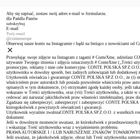
Aby się zapisać, zostaw swój adres e-mail w formularzu.
dla Pań
dla Panów
E-mail
@conteeurope
Obserwuj nasze konto na Instagramie i bądź na bieżąco z nowościami od C
Przesyłając swoje zdjęcie na Instagram z tagami # ConteXme, udzielasz C
używanie Twojego imienia i zdjęcia oznaczonych # ConteXme („Treści użytk
promocyjne, reklamy i inne cele komercyjne. CONTE POLSKA SP.Z.O.O. i 
użytkownika w dowolny sposób, bez żadnych zobowiązań lub dodatkowej z
Użytkownik oświadcza i gwarantuje CONTE POLSKA SP.Z.O.O., że (i) ma uko
właścicielem praw autorskich lub posiada pozwolenie właściciela praw aut
opisanych w tym dokumencie, (v) otrzymałeś zgodę każdej osoby, jeśli taka 
wskazano w Treści użytkownika, oraz (vii) Treści użytkownika, a także w 
cedować ani naruszać jakichkolwiek praw własności intelektualnej, praw d
Zgadzasz się zabezpieczyć, zabezpieczyć i zabezpieczyć CONTE POLSKA S
któregokolwiek z powyższych oświadczeń i gwarancji.
Użytkownik wyraźnie zwalniaCONTE POLSKA SP.Z.O.O. z wszelkich roszcz
dokument.
Jeśli w dowolnym momencie uważasz, że którekolwiek z przedstawionych 
i wskazując Treść użytkownika wraz z wyjaśnieniem problemu.
PRAWA AUTORSKIE I / LUB NARUSZENIE ZNAKÓW TOWAROWY
Jeśli uważasz, że jakiekolwiek zdjęcie, obraz lub Treść użytkownika zami