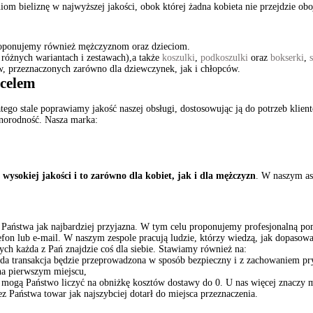
m bieliznę w najwyższej jakości, obok której żadna kobieta nie przejdzie oboj
 proponujemy również mężczyznom oraz dzieciom.
różnych wariantach i zestawach),a także
koszulki
,
podkoszulki
oraz
bokserki
,
sów, przeznaczonych zarówno dla dziewczynek, jak i chłopców.
 celem
atego stale poprawiamy jakość naszej obsługi, dostosowując ją do potrzeb klien
żnorodność. Nasza marka:
wysokiej jakości i to zarówno dla kobiet, jak i dla mężczyzn
. W naszym as
 dla Państwa jak najbardziej przyjazna. W tym celu proponujemy profesjonalną
elefon lub e-mail. W naszym zespole pracują ludzie, którzy wiedzą, jak dopaso
ych każda z Pań znajdzie coś dla siebie. Stawiamy również na:
żda transakcja będzie przeprowadzona w sposób bezpieczny i z zachowaniem p
na pierwszym miejscu,
 mogą Państwo liczyć na obniżkę kosztów dostawy do 0. U nas więcej znaczy m
 Państwa towar jak najszybciej dotarł do miejsca przeznaczenia.