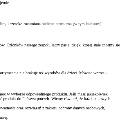
ętnie.
slipy
i szeroko rozumianą
bieliznę termiczną
(w tym
kalesony
).
tów. Członków naszego zespołu łączy pasja, dzięki której stale chcemy się
ortymencie nie brakuje też wyrobów dla dzieci. Mówiąc wprost -
 pomoc w wyborze odpowiedniego produktu. Jeśli masz jakiekolwiek
wać produkt do Państwa potrzeb. Wiemy również, że każda z naszych
rywatności oraz rozwiązań z zakresu ochrony danych osobowych,
niej.