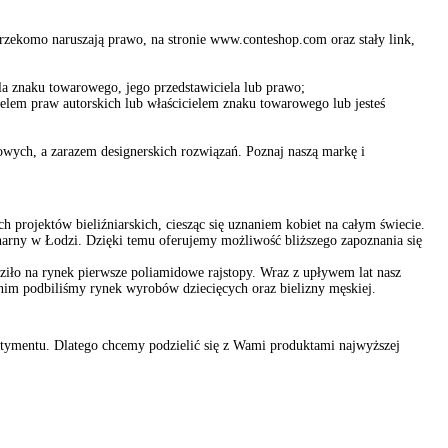
 rzekomo naruszają prawo, na stronie www.conteshop.com oraz stały link,
ela znaku towarowego, jego przedstawiciela lub prawo;
ielem praw autorskich lub właścicielem znaku towarowego lub jesteś
towych, a zarazem designerskich rozwiązań. Poznaj naszą markę i
 projektów bieliźniarskich, ciesząc się uznaniem kobiet na całym świecie.
onarny w Łodzi. Dzięki temu oferujemy możliwość bliższego zapoznania się
iło na rynek pierwsze poliamidowe rajstopy. Wraz z upływem lat nasz
im podbiliśmy rynek wyrobów dziecięcych oraz bielizny męskiej.
ortymentu. Dlatego chcemy podzielić się z Wami produktami najwyższej