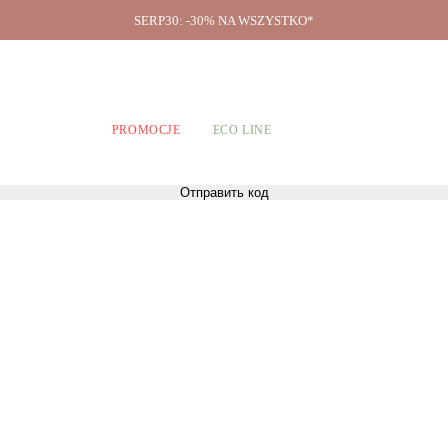
SERP30: -30% NA WSZYSTKO*
O firmie
A CHŁOPCÓW
PROMOCJE
ECO LINE
Отправить код