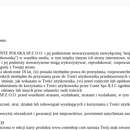
onte.
ONTE POLSKA SP.Z.O.O. i jej podmiotom stowarzyszonym niewyłącznej, bezpłatn
ownika”) w wszelkie media, w tym między innymi ich strony internetowe, siec
jej podmioty stowarzyszone mogą wykorzystywać, reprodukować, rozpowszech
gody z Twojej strony.
ńczone 18 lat, (ii) posiada niezbędne prawa do przesyłania, rozpowszechnian
orskich niezbędne do przyznania praw do Treści użytkownika przedstawionych 
istnieje, jak wskazano w Treści użytkownika, (vi) jesteś rodzicem lub opiekune
odniesieniu do korzystania z Treści użytkownika przez Conte Spa JLLC zgodnie
o reklamy lub innych praw własności osób trzecich
P.Z.O.O. przed wszelkimi stratami, wydatkami, stratami i wydatkami, w tym 
eń, strat, działań lub zobowiązań wynikających z korzystania z Treści uż
powyżej oświadczeń i gwarancji jest nieprawdziwe, powinieneś natychmiast n
CH
eszczona w sekcji karty produktu www.conteshop.com narusza Twój znak towarowy