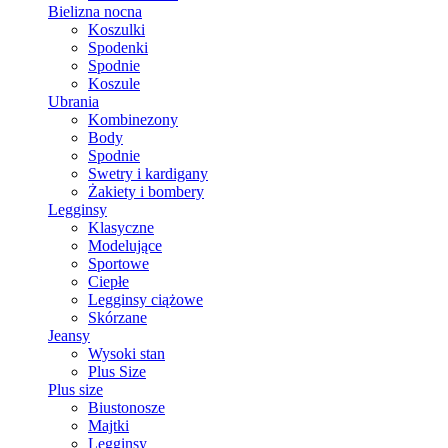
Bielizna nocna
Koszulki
Spodenki
Spodnie
Koszule
Ubrania
Kombinezony
Body
Spodnie
Swetry i kardigany
Żakiety i bombery
Legginsy
Klasyczne
Modelujące
Sportowe
Ciepłe
Legginsy ciążowe
Skórzane
Jeansy
Wysoki stan
Plus Size
Plus size
Biustonosze
Majtki
Legginsy