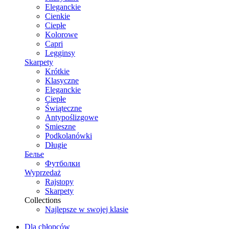
Eleganckie
Cienkie
Ciepłe
Kolorowe
Capri
Legginsy
Skarpety
Krótkie
Klasyczne
Eleganckie
Ciepłe
Świąteczne
Antypoślizgowe
Smieszne
Podkolanówki
Długie
Белье
Футболки
Wyprzedaż
Rajstopy
Skarpety
Collections
Najlepsze w swojej klasie
Dla chłopców