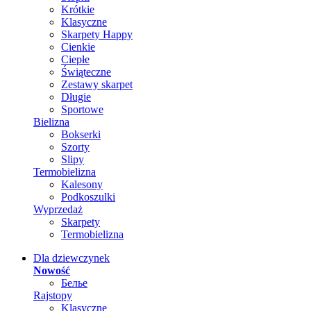
Krótkie
Klasyczne
Skarpety Happy
Cienkie
Ciepłe
Świąteczne
Zestawy skarpet
Długie
Sportowe
Bielizna
Bokserki
Szorty
Slipy
Termobielizna
Kalesony
Podkoszulki
Wyprzedaż
Skarpety
Termobielizna
Dla dziewczynek
Nowość
Белье
Rajstopy
Klasyczne