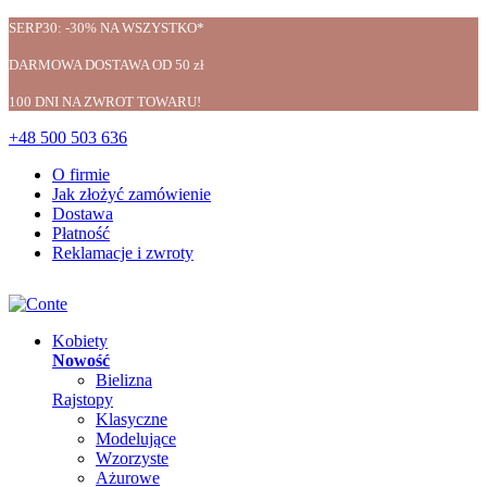
SERP30: -30% NA WSZYSTKO*
DARMOWA DOSTAWA OD 50 zł
100 DNI NA ZWROT TOWARU!
+48 500 503 636
O firmie
Jak złożyć zamówienie
Dostawa
Płatność
Reklamacje i zwroty
Kobiety
Nowość
Bielizna
Rajstopy
Klasyczne
Modelujące
Wzorzyste
Ażurowe