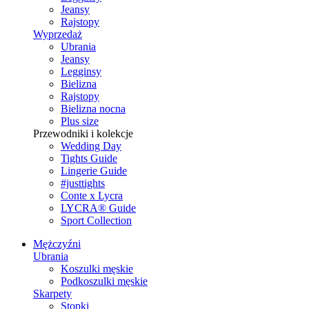
Jeansy
Rajstopy
Wyprzedaż
Ubrania
Jeansy
Legginsy
Bielizna
Rajstopy
Bielizna nocna
Plus size
Przewodniki i kolekcje
Wedding Day
Tights Guide
Lingerie Guide
#justtights
Conte x Lycra
LYCRA® Guide
Sport Сollection
Mężczyźni
Ubrania
Koszulki męskie
Podkoszulki męskie
Skarpety
Stopki