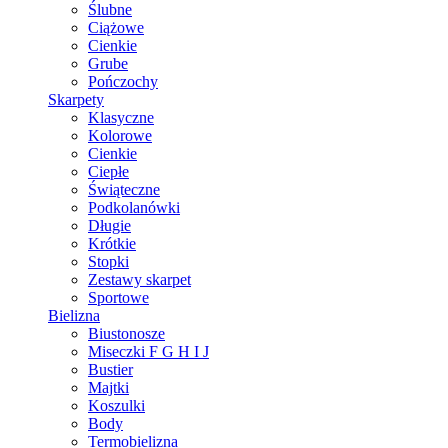
Ślubne
Ciążowe
Cienkie
Grube
Pończochy
Skarpety
Klasyczne
Kolorowe
Cienkie
Ciepłe
Świąteczne
Podkolanówki
Długie
Krótkie
Stopki
Zestawy skarpet
Sportowe
Bielizna
Biustonosze
Miseczki F G H I J
Bustier
Majtki
Koszulki
Body
Termobielizna