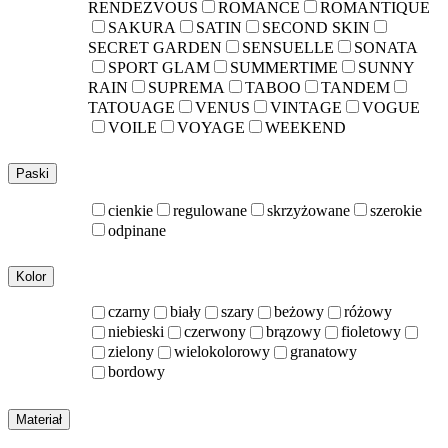
RENDEZVOUS
ROMANCE
ROMANTIQUE
SAKURA
SATIN
SECOND SKIN
SECRET GARDEN
SENSUELLE
SONATA
SPORT GLAM
SUMMERTIME
SUNNY
RAIN
SUPREMA
TABOO
TANDEM
TATOUAGE
VENUS
VINTAGE
VOGUE
VOILE
VOYAGE
WEEKEND
Paski
cienkie
regulowane
skrzyżowane
szerokie
odpinane
Kolor
czarny
biały
szary
beżowy
różowy
niebieski
czerwony
brązowy
fioletowy
zielony
wielokolorowy
granatowy
bordowy
Materiał