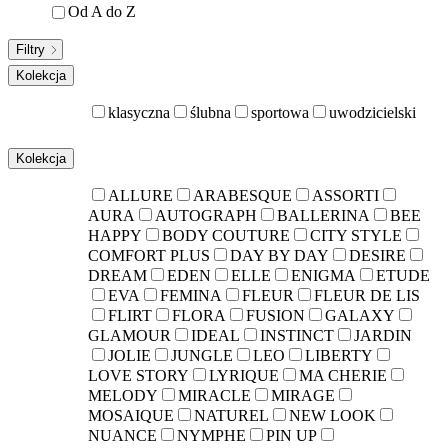
Od A do Z
Filtry
Kolekcja
klasyczna
ślubna
sportowa
uwodzicielski
Kolekcja
ALLURE
ARABESQUE
ASSORTI
AURA
AUTOGRAPH
BALLERINA
BEE
HAPPY
BODY COUTURE
CITY STYLE
COMFORT PLUS
DAY BY DAY
DESIRE
DREAM
EDEN
ELLE
ENIGMA
ETUDE
EVA
FEMINA
FLEUR
FLEUR DE LIS
FLIRT
FLORA
FUSION
GALAXY
GLAMOUR
IDEAL
INSTINCT
JARDIN
JOLIE
JUNGLE
LEO
LIBERTY
LOVE STORY
LYRIQUE
MA CHERIE
MELODY
MIRACLE
MIRAGE
MOSAIQUE
NATUREL
NEW LOOK
NUANCE
NYMPHE
PIN UP