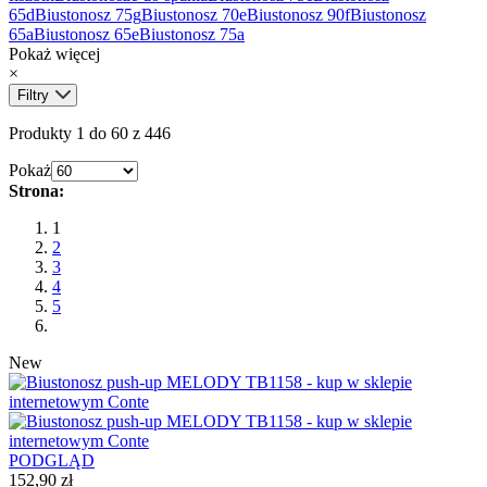
65d
Biustonosz 75g
Biustonosz 70e
Biustonosz 90f
Biustonosz
65a
Biustonosz 65e
Biustonosz 75a
Pokaż więcej
×
Filtry
Produkty 1 do 60 z 446
Pokaż
Strona:
1
2
3
4
5
New
PODGLĄD
152,90 zł