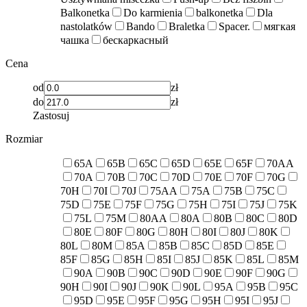
Balkonetka
Do karmienia
balkonetka
Dla
nastolatków
Bando
Braletka
Spacer.
мягкая
чашка
бескаркасный
Cena
od
zł
do
zł
Zastosuj
Rozmiar
65A
65B
65C
65D
65E
65F
70AA
70A
70B
70C
70D
70E
70F
70G
70H
70I
70J
75AA
75A
75B
75C
75D
75E
75F
75G
75H
75I
75J
75K
75L
75M
80AA
80A
80B
80C
80D
80E
80F
80G
80H
80I
80J
80K
80L
80M
85A
85B
85C
85D
85E
85F
85G
85H
85I
85J
85K
85L
85M
90A
90B
90C
90D
90E
90F
90G
90H
90I
90J
90K
90L
95A
95B
95C
95D
95E
95F
95G
95H
95I
95J