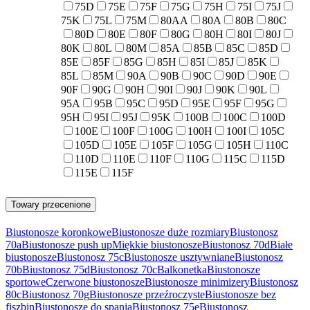
75D
75E
75F
75G
75H
75I
75J
75K
75L
75M
80AA
80A
80B
80C
80D
80E
80F
80G
80H
80I
80J
80K
80L
80M
85A
85B
85C
85D
85E
85F
85G
85H
85I
85J
85K
85L
85M
90A
90B
90C
90D
90E
90F
90G
90H
90I
90J
90K
90L
95A
95B
95C
95D
95E
95F
95G
95H
95I
95J
95K
100B
100C
100D
100E
100F
100G
100H
100I
105C
105D
105E
105F
105G
105H
110C
110D
110E
110F
110G
115C
115D
115E
115F
Towary przecenione
Biustonosze koronkowe
Biustonosze duże rozmiary
Biustonosz
70a
Biustonosze push up
Miękkie biustonosze
Biustonosz 70d
Białe
biustonosze
Biustonosz 75c
Biustonosze usztywniane
Biustonosz
70b
Biustonosz 75d
Biustonosz 70c
Balkonetka
Biustonosze
sportowe
Czerwone biustonosze
Biustonosze minimizery
Biustonosz
80c
Biustonosz 70g
Biustonosze przeźroczyste
Biustonosze bez
fiszbin
Biustonosze do spania
Biustonosz 75e
Biustonosz