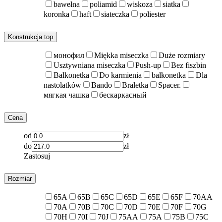
bawełna
poliamid
wiskoza
siatka
koronka
haft
siateczka
poliester
Konstrukcja top
монофил
Miękka miseczka
Duże rozmiary
Usztywniana miseczka
Push-up
Bez fiszbin
Balkonetka
Do karmienia
balkonetka
Dla
nastolatków
Bando
Braletka
Spacer.
мягкая чашка
бескаркасный
Cena
od
zł
do
zł
Zastosuj
Rozmiar
65A
65B
65C
65D
65E
65F
70AA
70A
70B
70C
70D
70E
70F
70G
70H
70I
70J
75AA
75A
75B
75C