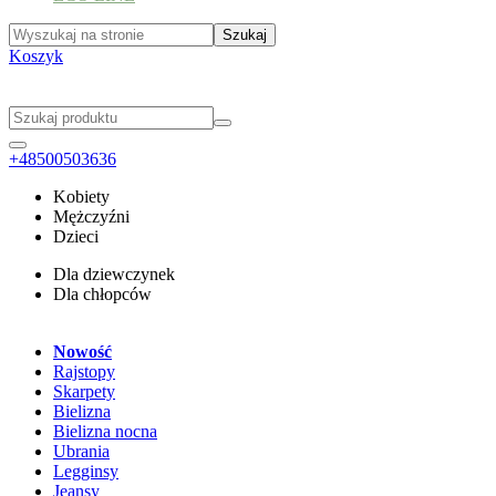
Koszyk
+48500503636
Kobiety
Mężczyźni
Dzieci
Dla dziewczynek
Dla chłopców
Nowość
Rajstopy
Skarpety
Bielizna
Bielizna nocna
Ubrania
Legginsy
Jeansy