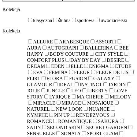
Kolekcja
klasyczna
ślubna
sportowa
uwodzicielski
Kolekcja
ALLURE
ARABESQUE
ASSORTI
AURA
AUTOGRAPH
BALLERINA
BEE
HAPPY
BODY COUTURE
CITY STYLE
COMFORT PLUS
DAY BY DAY
DESIRE
DREAM
EDEN
ELLE
ENIGMA
ETUDE
EVA
FEMINA
FLEUR
FLEUR DE LIS
FLIRT
FLORA
FUSION
GALAXY
GLAMOUR
IDEAL
INSTINCT
JARDIN
JOLIE
JUNGLE
LEO
LIBERTY
LOVE
STORY
LYRIQUE
MA CHERIE
MELODY
MIRACLE
MIRAGE
MOSAIQUE
NATUREL
NEW LOOK
NUANCE
NYMPHE
PIN UP
RENDEZVOUS
ROMANCE
ROMANTIQUE
SAKURA
SATIN
SECOND SKIN
SECRET GARDEN
SENSUELLE
SONATA
SPORT GLAM