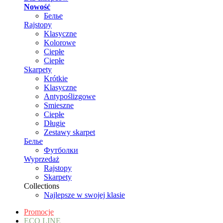
Nowość
Белье
Rajstopy
Klasyczne
Kolorowe
Ciepłe
Ciepłe
Skarpety
Krótkie
Klasyczne
Antypoślizgowe
Smieszne
Ciepłe
Długie
Zestawy skarpet
Белье
Футболки
Wyprzedaż
Rajstopy
Skarpety
Collections
Najlepsze w swojej klasie
Promocje
ECO LINE