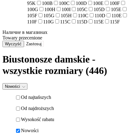
95K
100B
100C
100D
100E
100F
100G
100H
100I
105C
105D
105E
105F
105G
105H
110C
110D
110E
110F
110G
115C
115D
115E
115F
Наличие в магазинах
Towary przecenione
Wyczyść
Zastosuj
Biustonosze damskie -
wszystkie rozmiary
(446)
Nowości
Od najtańszych
Od najdroższych
Wysokość rabatu
Nowości