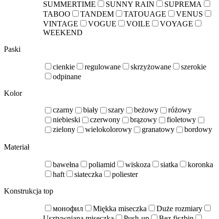
SUMMERTIME
SUNNY RAIN
SUPREMA
TABOO
TANDEM
TATOUAGE
VENUS
VINTAGE
VOGUE
VOILE
VOYAGE
WEEKEND
Paski
cienkie
regulowane
skrzyżowane
szerokie
odpinane
Kolor
czarny
biały
szary
beżowy
różowy
niebieski
czerwony
brązowy
fioletowy
zielony
wielokolorowy
granatowy
bordowy
Materiał
bawełna
poliamid
wiskoza
siatka
koronka
haft
siateczka
poliester
Konstrukcja top
монофил
Miękka miseczka
Duże rozmiary
Usztywniana miseczka
Push-up
Bez fiszbin