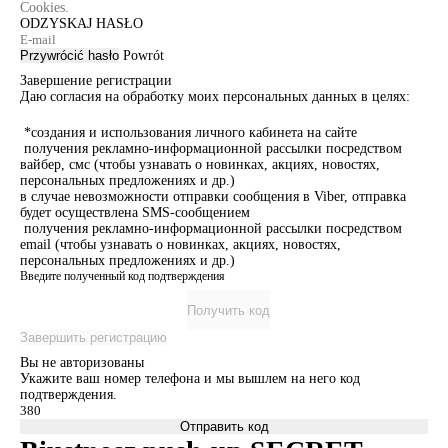
Cookies.
ODZYSKAJ HASŁO
Przywrócić hasło
Powrót
Завершение регистрации
Даю согласия на обработку моих персональных данных в целях:
*создания и использования личного кабинета на сайте
получения рекламно-информационной рассылки посредством
вайбер, смс (чтобы узнавать о новинках, акциях, новостях,
персональных предложениях и др.)
в случае невозможности отправки сообщения в Viber, отправка
будет осуществлена SMS-сообщением
получения рекламно-информационной рассылки посредством
email (чтобы узнавать о новинках, акциях, новостях,
персональных предложениях и др.)
Введите полученный код подтверждения
Получить код
Завершить регистрацию
Вы не авторизованы
Укажите ваш номер телефона и мы вышлем на него код
подтверждения.
Отправить код