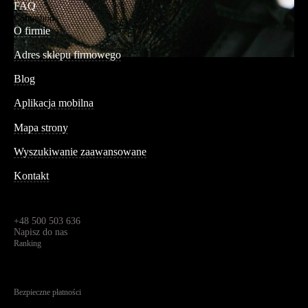
FAQ
Conteshop
O firmie
Adres sklepu firmowego
Blog
Aplikacja mobilna
Informacja
Mapa strony
Wyszukiwanie zaawansowane
Kontakt
Dane kontaktowe
Św. Teresy 91,
91-341, Łódź, Polska
+48 500 503 636
Napisz do nas
Ranking
4.95
Na podstawie
1823
recenzji
Bezpieczne płatności