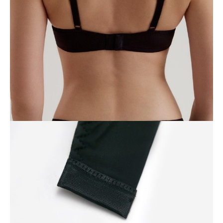
80D
85A
85B
85C
Ilość:
-
+
DODAJ DO KOSZYKA
Jak złożyć zamówienie
POWIADOM MNIE O DOSTĘPNOŚCI
ПОЛУЧИТЬ ПО EMAIL
Dostawa
Kurier,
darmowa od 99 zł
czas dostawy: 1-2 dni robocze
Paczkomaty InPost 24/7,
darmowa od 50 zł
czas dostawy: 1-2 dni robocze
Odbiór osobisty
w sklepie Conte (Łodz)
pn.- czw. 8:00 - 16:00, pt. 8:00 - 14:00
Opis produktu
Opinie
Pytania
O produkcie