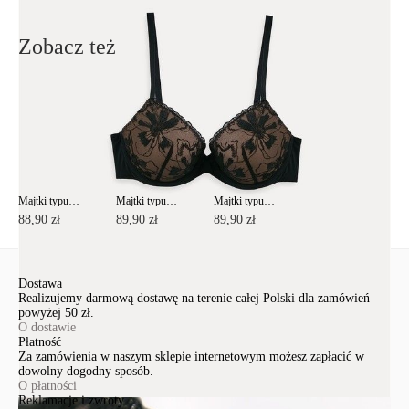
Wyślij
Zobacz też
Majtki typu "figi" ze średnim stanem SECRET GARDEN TP1179
Majtki typu "figi" ze średnim stanem SECRET GARDEN TP2178
Majtki typu "figi" ze średnim stanem SECRET GARDEN TP2178
88,90 zł
89,90 zł
89,90 zł
Dostawa
Realizujemy darmową dostawę na terenie całej Polski dla zamówień
powyżej 50 zł.
O dostawie
Płatność
Za zamówienia w naszym sklepie internetowym możesz zapłacić w
dowolny dogodny sposób.
O płatności
Reklamacje i zwroty