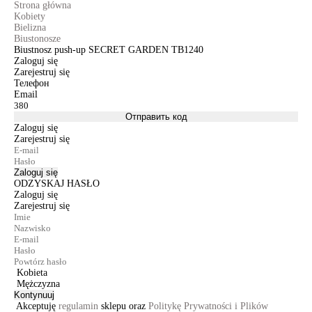
Strona główna
Kobiety
Bielizna
Biustonosze
Biustnosz push-up SECRET GARDEN TB1240
Zaloguj się
Zarejestruj się
Телефон
Email
Отправить код
Zaloguj się
Zarejestruj się
Zaloguj się
ODZYSKAJ HASŁO
Zaloguj się
Zarejestruj się
Kobieta
Mężczyzna
Kontynuuj
Akceptuję
regulamin
sklepu oraz
Politykę Prywatności i Plików