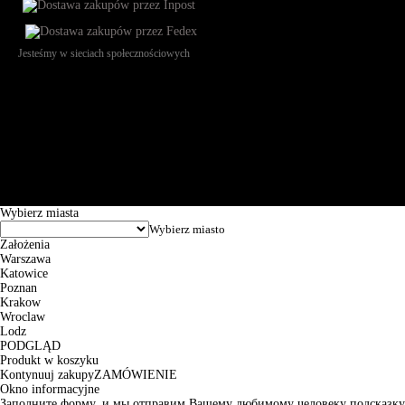
Jesteśmy w sieciach społecznościowych
Św. Teresy 91, 91-341, Łódź, Poland, NIP 732-216-37-57, REGON
101144034, Powszechna Kasa Oszczędności Bank Polski SA, ul.
Puławska 15, 02-515 Warszawa: 30102034080000410205628799.
Godziny pracy: 8:00-16:00 od poniedziałku do piątku. Czas realizacji
zamówienia wynosi od 24h do 2 dni roboczych.
© 2026 EuroTrade Tex Sp. z o.o.
Wybierz miasta
Założenia
Warszawa
Katowice
Poznan
Krakow
Wroclaw
Lodz
PODGLĄD
Produkt w koszyku
Kontynuuj zakupy
ZAMÓWIENIE
Okno informacyjne
Заполните форму, и мы отправим Вашему любимому человеку подсказку