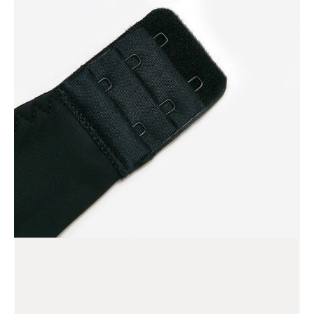
Biustonosz push-up z kwiatowym haftem na miseczkach. Ramiączka są
regulowane, a boki wyłożone siateczką dla optymalnego dopasowania.
Cechy modelu:
• formowane miseczki push-up,
• kwiatowy haft,
• z fiszbinami,
• detale boczne podszyte siateczką,
• regulowane ramiączka,
• dekoracja w postaci kokardki.
SKU
1009012400350012
Skład
poliamid 61%, poliester 27%, elastan 12%
Udostępnij produkt
Podmiot odpowiedzialny
EuroTrade Tex Sp z o.o.
Św. Teresy 91
91-341, Łódź, Polska
+48 500-503-636
info@conteshop.pl
Ten produkt nie ma pytań Możesz zadać pytanie, klikając przycisk
poniżej
Zadaj pytanie
Nowe pytanie