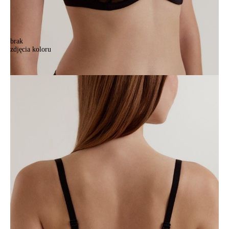
brak
zdjęcia koloru
Biustonosz CE SECRET GARDEN TB1240, r.70A, czarny
Biustonosz CE SECRET GARDEN TB1240, r.70A, czarny
172,90 zł
Kolory:
BRAK
ZDJĘCIA
BRAK
ZDJĘCIA
Rozmiary:
Tabela rozmiarów
70A
70B
70C
70D
75A
75B
75C
75D
80A
80B
80C