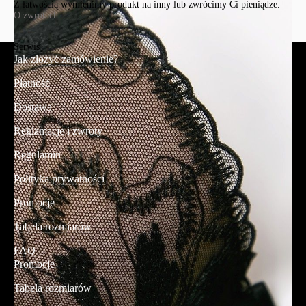
Z łatwością wymienimy produkt na inny lub zwrócimy Ci pieniądze.
O zwrotach
Serwis
Jak złożyć zamówienie?
Płatność
Dostawa
Reklamacje i zwroty
Regulamin
Polityka prywatności
Promocje
Tabela rozmiarów
FAQ
Promocje
Tabela rozmiarów