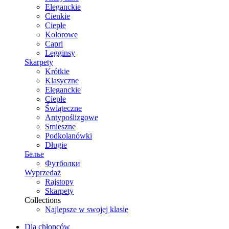
Eleganckie
Cienkie
Ciepłe
Kolorowe
Capri
Legginsy
Skarpety
Krótkie
Klasyczne
Eleganckie
Ciepłe
Świąteczne
Antypoślizgowe
Smieszne
Podkolanówki
Długie
Белье
Футболки
Wyprzedaż
Rajstopy
Skarpety
Collections
Najlepsze w swojej klasie
Dla chłopców