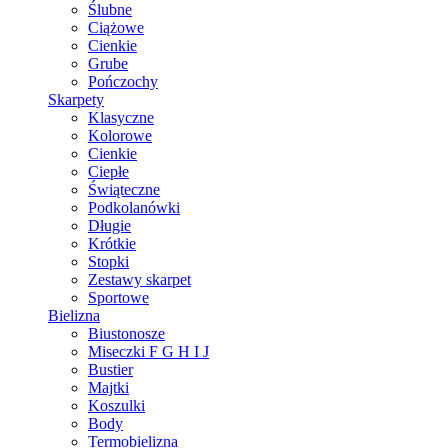
Ślubne
Ciążowe
Cienkie
Grube
Pończochy
Skarpety
Klasyczne
Kolorowe
Cienkie
Ciepłe
Świąteczne
Podkolanówki
Długie
Krótkie
Stopki
Zestawy skarpet
Sportowe
Bielizna
Biustonosze
Miseczki F G H I J
Bustier
Majtki
Koszulki
Body
Termobielizna