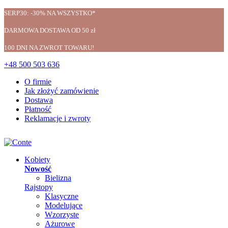
SERP30: -30% NA WSZYSTKO*
DARMOWA DOSTAWA OD 50 zł
100 DNI NA ZWROT TOWARU!
+48 500 503 636
O firmie
Jak złożyć zamówienie
Dostawa
Płatność
Reklamacje i zwroty
Kobiety
Nowość
Bielizna
Rajstopy
Klasyczne
Modelujące
Wzorzyste
Ażurowe