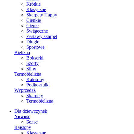
Krótkie
Klasyczne
Skarpety Happy
Cienkie
Ciepłe
Świąteczne
Zestawy skarpet
Długie
Sportowe
Bielizna
Bokserki
Szorty
Slipy
Termobielizna
Kalesony
Podkoszulki
Wyprzedaż
Skarpety
Termobielizna
Dla dziewczynek
Nowość
Белье
Rajstopy
Klasyczne