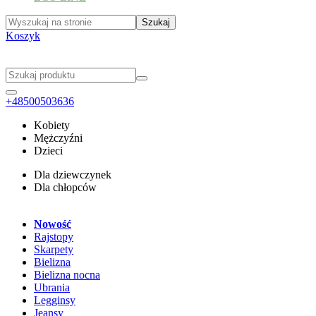
Koszyk
+48500503636
Kobiety
Mężczyźni
Dzieci
Dla dziewczynek
Dla chłopców
Nowość
Rajstopy
Skarpety
Bielizna
Bielizna nocna
Ubrania
Legginsy
Jeansy