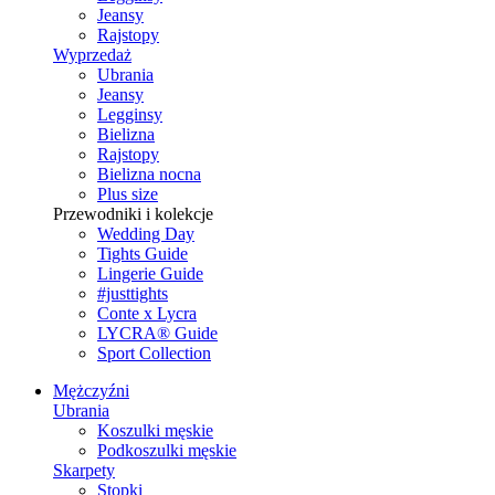
Jeansy
Rajstopy
Wyprzedaż
Ubrania
Jeansy
Legginsy
Bielizna
Rajstopy
Bielizna nocna
Plus size
Przewodniki i kolekcje
Wedding Day
Tights Guide
Lingerie Guide
#justtights
Conte x Lycra
LYCRA® Guide
Sport Сollection
Mężczyźni
Ubrania
Koszulki męskie
Podkoszulki męskie
Skarpety
Stopki