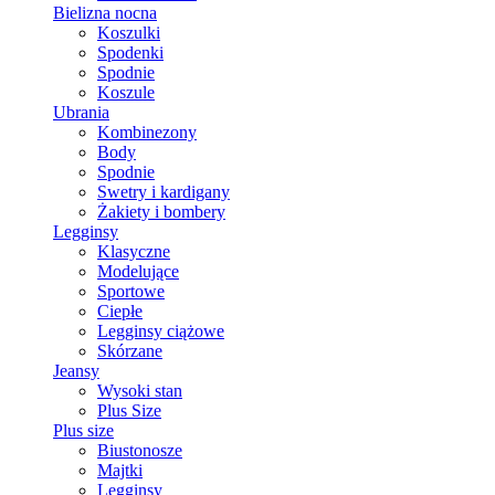
Bielizna nocna
Koszulki
Spodenki
Spodnie
Koszule
Ubrania
Kombinezony
Body
Spodnie
Swetry i kardigany
Żakiety i bombery
Legginsy
Klasyczne
Modelujące
Sportowe
Ciepłe
Legginsy ciążowe
Skórzane
Jeansy
Wysoki stan
Plus Size
Plus size
Biustonosze
Majtki
Legginsy