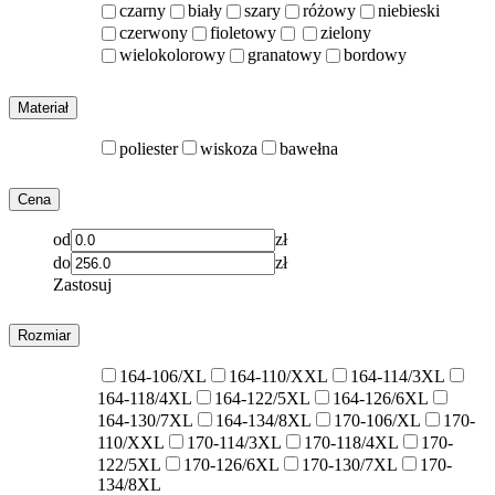
czarny
biały
szary
różowy
niebieski
czerwony
fioletowy
zielony
wielokolorowy
granatowy
bordowy
Materiał
poliester
wiskoza
bawełna
Cena
od
zł
do
zł
Zastosuj
Rozmiar
164-106/XL
164-110/XXL
164-114/3XL
164-118/4XL
164-122/5XL
164-126/6XL
164-130/7XL
164-134/8XL
170-106/XL
170-
110/XXL
170-114/3XL
170-118/4XL
170-
122/5XL
170-126/6XL
170-130/7XL
170-
134/8XL