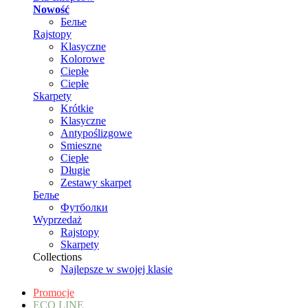
Nowość
Белье
Rajstopy
Klasyczne
Kolorowe
Ciepłe
Ciepłe
Skarpety
Krótkie
Klasyczne
Antypoślizgowe
Smieszne
Ciepłe
Długie
Zestawy skarpet
Белье
Футболки
Wyprzedaż
Rajstopy
Skarpety
Collections
Najlepsze w swojej klasie
Promocje
ECO LINE