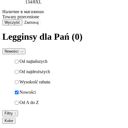
134/8XL
Наличие в магазинах
Towary przecenione
Wyczyść
Zastosuj
Legginsy dla Pań
(0)
Nowości
Od najtańszych
Od najdroższych
Wysokość rabatu
Nowości
Od A do Z
Filtry
Kolor