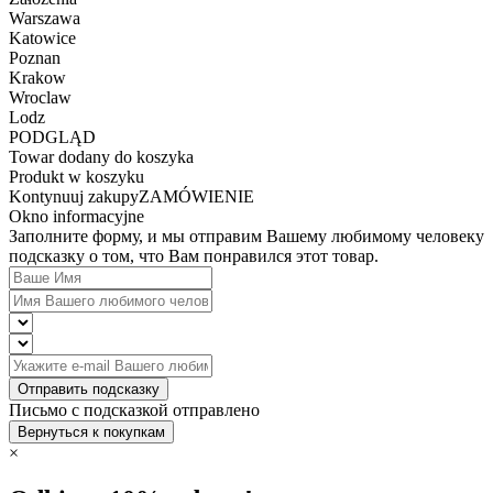
Warszawa
Katowice
Poznan
Krakow
Wroclaw
Lodz
PODGLĄD
Towar dodany do koszyka
Produkt w koszyku
Kontynuuj zakupy
ZAMÓWIENIE
Okno informacyjne
Заполните форму, и мы отправим Вашему любимому человеку
подсказку о том, что Вам понравился этот товар.
Отправить подсказку
Письмо с подсказкой отправлено
Вернуться к покупкам
×