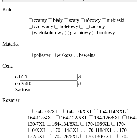
Kolor
czarny
biały
szary
różowy
niebieski
czerwony
fioletowy
zielony
wielokolorowy
granatowy
bordowy
Materiał
poliester
wiskoza
bawełna
Cena
od
zł
do
zł
Zastosuj
Rozmiar
164-106/XL
164-110/XXL
164-114/3XL
164-118/4XL
164-122/5XL
164-126/6XL
164-
130/7XL
164-134/8XL
170-106/XL
170-
110/XXL
170-114/3XL
170-118/4XL
170-
122/5XL
170-126/6XL
170-130/7XL
170-