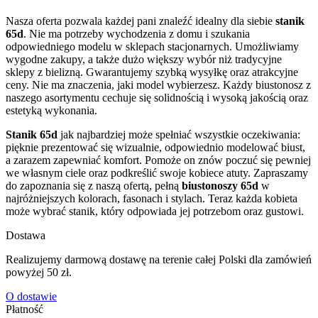
Nasza oferta pozwala każdej pani znaleźć idealny dla siebie
stanik
65d
. Nie ma potrzeby wychodzenia z domu i szukania
odpowiedniego modelu w sklepach stacjonarnych. Umożliwiamy
wygodne zakupy, a także dużo większy wybór niż tradycyjne
sklepy z bielizną. Gwarantujemy szybką wysyłkę oraz atrakcyjne
ceny. Nie ma znaczenia, jaki model wybierzesz. Każdy biustonosz z
naszego asortymentu cechuje się solidnością i wysoką jakością oraz
estetyką wykonania.
Stanik 65d
jak najbardziej może spełniać wszystkie oczekiwania:
pięknie prezentować się wizualnie, odpowiednio modelować biust,
a zarazem zapewniać komfort. Pomoże on znów poczuć się pewniej
we własnym ciele oraz podkreślić swoje kobiece atuty. Zapraszamy
do zapoznania się z naszą ofertą, pełną
biustonoszy 65d
w
najróżniejszych kolorach, fasonach i stylach. Teraz każda kobieta
może wybrać stanik, który odpowiada jej potrzebom oraz gustowi.
Dostawa
Realizujemy darmową dostawę na terenie całej Polski dla zamówień
powyżej 50 zł.
O dostawie
Płatność