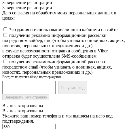
Завершение регистрации
Завершение регистрации
Даю согласия на обработку моих персональных данных в
целях:
*создания и использования личного кабинета на сайте
получения рекламно-информационной рассылки
посредством вайбер, смс (чтобы узнавать о новинках, акциях,
новостях, персональных предложениях и др.)
в случае невозможности отправки сообщения в Viber,
отправка будет осуществлена SMS-сообщением
получения рекламно-информационной рассылки
посредством email (чтобы узнавать о новинках, акциях,
новостях, персональных предложениях и др.)
Введите полученный код подтверждения
Получить код
Завершить регистрацию
Вы не авторизованы
Вы не авторизованы
Укажите ваш номер телефона и мы вышлем на него код
подтверждения.