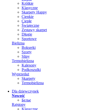
Krótkie
Klasyczne
Skarpety Happy
Cienkie
Ciepłe
Świąteczne
Zestawy skarpet
Długie
Sportowe
Bielizna
Bokserki
Szorty
Slipy
Termobielizna
Kalesony
Podkoszulki
Wyprzedaż
Skarpety
Termobielizna
Dla dziewczynek
Nowość
Белье
Rajstopy
Klasyczne