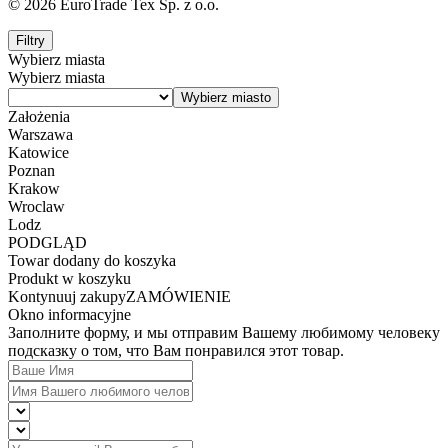
© 2026 EuroTrade Tex Sp. z o.o.
Filtry
Wybierz miasta
Wybierz miasta
Założenia
Warszawa
Katowice
Poznan
Krakow
Wroclaw
Lodz
PODGLĄD
Towar dodany do koszyka
Produkt w koszyku
Kontynuuj zakupy
ZAMÓWIENIE
Okno informacyjne
Заполните форму, и мы отправим Вашему любимому человеку
подсказку о том, что Вам понравился этот товар.