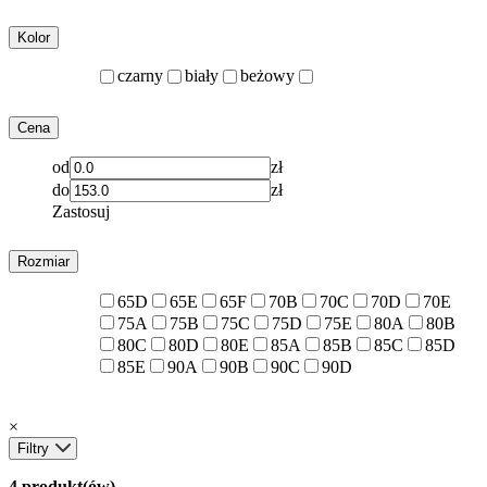
Kolor
czarny
biały
beżowy
Cena
od
zł
do
zł
Zastosuj
Rozmiar
65D
65E
65F
70B
70C
70D
70E
75A
75B
75C
75D
75E
80A
80B
80C
80D
80E
85A
85B
85C
85D
85E
90A
90B
90C
90D
×
Filtry
4 produkt(ów)