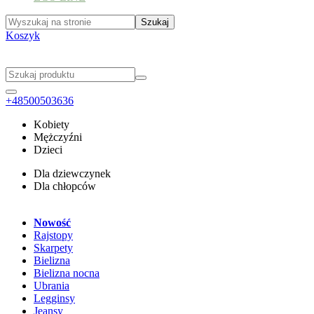
Koszyk
+48500503636
Kobiety
Mężczyźni
Dzieci
Dla dziewczynek
Dla chłopców
Nowość
Rajstopy
Skarpety
Bielizna
Bielizna nocna
Ubrania
Legginsy
Jeansy