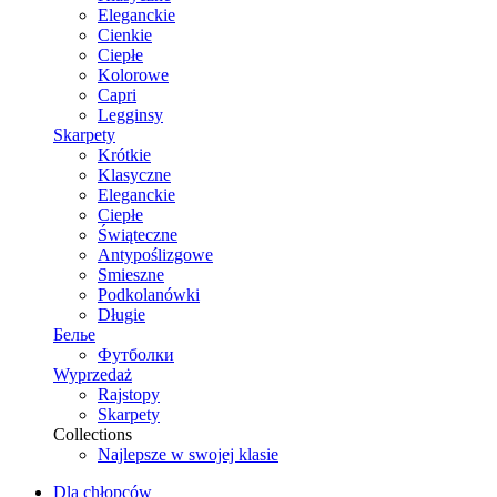
Eleganckie
Cienkie
Ciepłe
Kolorowe
Capri
Legginsy
Skarpety
Krótkie
Klasyczne
Eleganckie
Ciepłe
Świąteczne
Antypoślizgowe
Smieszne
Podkolanówki
Długie
Белье
Футболки
Wyprzedaż
Rajstopy
Skarpety
Collections
Najlepsze w swojej klasie
Dla chłopców