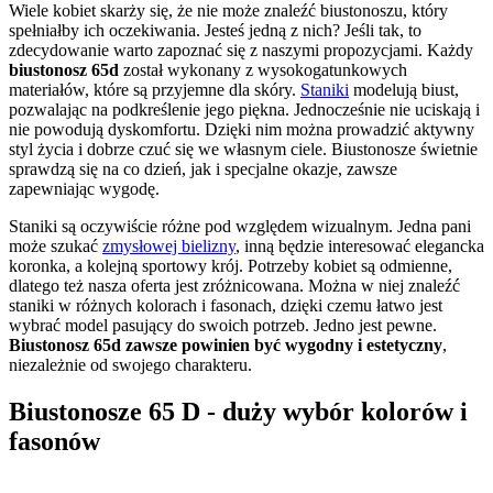
Wiele kobiet skarży się, że nie może znaleźć biustonoszu, który
spełniałby ich oczekiwania. Jesteś jedną z nich? Jeśli tak, to
zdecydowanie warto zapoznać się z naszymi propozycjami. Każdy
biustonosz 65d
został wykonany z wysokogatunkowych
materiałów, które są przyjemne dla skóry.
Staniki
modelują biust,
pozwalając na podkreślenie jego piękna. Jednocześnie nie uciskają i
nie powodują dyskomfortu. Dzięki nim można prowadzić aktywny
styl życia i dobrze czuć się we własnym ciele. Biustonosze świetnie
sprawdzą się na co dzień, jak i specjalne okazje, zawsze
zapewniając wygodę.
Staniki są oczywiście różne pod względem wizualnym. Jedna pani
może szukać
zmysłowej bielizny
, inną będzie interesować elegancka
koronka, a kolejną sportowy krój. Potrzeby kobiet są odmienne,
dlatego też nasza oferta jest zróżnicowana. Można w niej znaleźć
staniki w różnych kolorach i fasonach, dzięki czemu łatwo jest
wybrać model pasujący do swoich potrzeb. Jedno jest pewne.
Biustonosz 65d zawsze powinien być wygodny i estetyczny
,
niezależnie od swojego charakteru.
Biustonosze 65 D - duży wybór kolorów i
fasonów