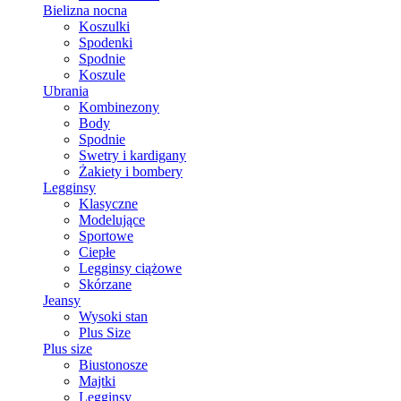
Bielizna nocna
Koszulki
Spodenki
Spodnie
Koszule
Ubrania
Kombinezony
Body
Spodnie
Swetry i kardigany
Żakiety i bombery
Legginsy
Klasyczne
Modelujące
Sportowe
Ciepłe
Legginsy ciążowe
Skórzane
Jeansy
Wysoki stan
Plus Size
Plus size
Biustonosze
Majtki
Legginsy