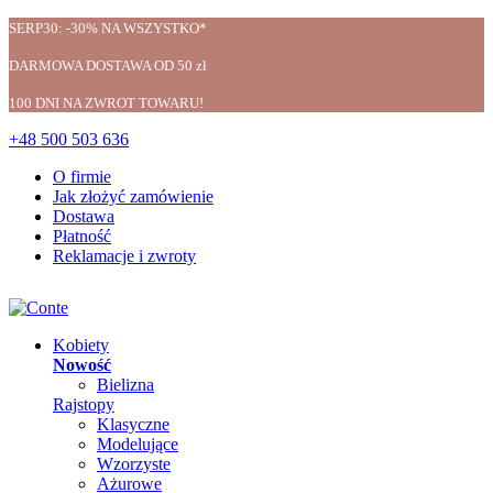
SERP30: -30% NA WSZYSTKO*
DARMOWA DOSTAWA OD 50 zł
100 DNI NA ZWROT TOWARU!
+48 500 503 636
O firmie
Jak złożyć zamówienie
Dostawa
Płatność
Reklamacje i zwroty
Kobiety
Nowość
Bielizna
Rajstopy
Klasyczne
Modelujące
Wzorzyste
Ażurowe