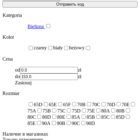
Отправить код
Kategoria
Bielizna
Kolor
czarny
biały
beżowy
Cena
od
zł
do
zł
Zastosuj
Rozmiar
65D
65E
65F
70B
70C
70D
70E
75A
75B
75C
75D
75E
80A
80B
80C
80D
80E
85A
85B
85C
85D
85E
90A
90B
90C
90D
Наличие в магазинах
Towary przecenione