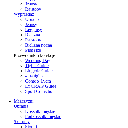
Jeansy
Rajstopy
Wyprzedaż
Ubrania
Jeansy
Legginsy
Bielizna
Rajstopy
Bielizna nocna
Plus size
Przewodniki i kolekcje
Wedding Day
Tights Guide
Lingerie Guide
#justtights
Conte x Lycra
LYCRA® Guide
Sport Сollection
Mężczyźni
Ubrania
Koszulki męskie
Podkoszulki męskie
Skarpety
Stopki