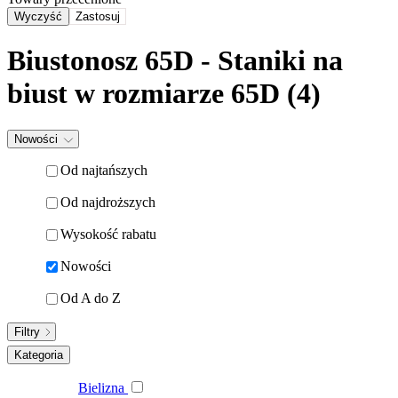
Wyczyść
Zastosuj
Biustonosz 65D - Staniki na
biust w rozmiarze 65D (4)
Nowości
Od najtańszych
Od najdroższych
Wysokość rabatu
Nowości
Od A do Z
Filtry
Kategoria
Bielizna