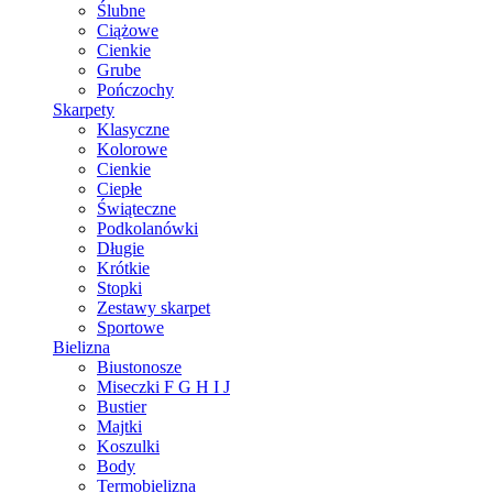
Ślubne
Ciążowe
Cienkie
Grube
Pończochy
Skarpety
Klasyczne
Kolorowe
Cienkie
Ciepłe
Świąteczne
Podkolanówki
Długie
Krótkie
Stopki
Zestawy skarpet
Sportowe
Bielizna
Biustonosze
Miseczki F G H I J
Bustier
Majtki
Koszulki
Body
Termobielizna