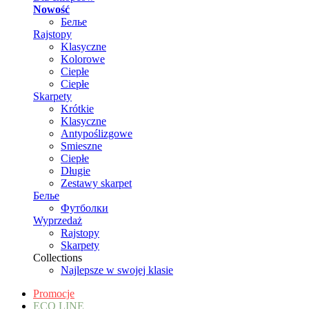
Nowość
Белье
Rajstopy
Klasyczne
Kolorowe
Ciepłe
Ciepłe
Skarpety
Krótkie
Klasyczne
Antypoślizgowe
Smieszne
Ciepłe
Długie
Zestawy skarpet
Белье
Футболки
Wyprzedaż
Rajstopy
Skarpety
Collections
Najlepsze w swojej klasie
Promocje
ECO LINE