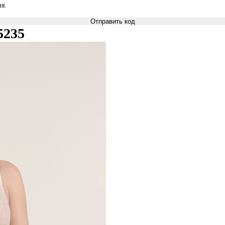
я.
Отправить код
5235