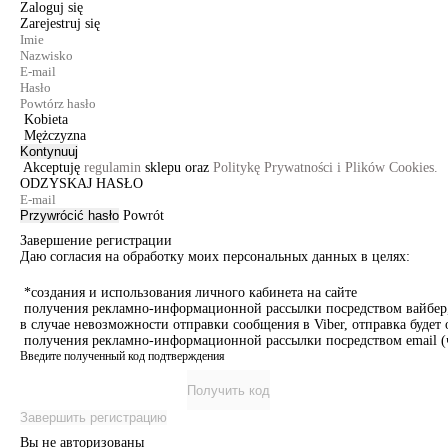
Zaloguj się
Zarejestruj się
Kobieta
Mężczyzna
Kontynuuj
Akceptuję
regulamin
sklepu oraz
Politykę Prywatności i Plików Cookies.
ODZYSKAJ HASŁO
Przywrócić hasło
Powrót
Завершение регистрации
Даю согласия на обработку моих персональных данных в целях:
*создания и использования личного кабинета на сайте
получения рекламно-информационной рассылки посредством вайбер, 
в случае невозможности отправки сообщения в Viber, отправка буде
получения рекламно-информационной рассылки посредством email (ч
Введите полученный код подтверждения
Получить код
Завершить регистрацию
Вы не авторизованы