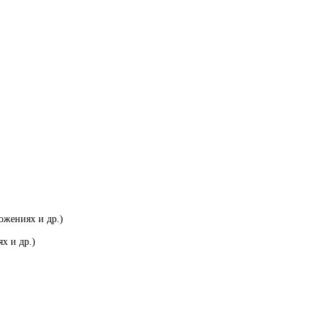
ожениях и др.)
х и др.)