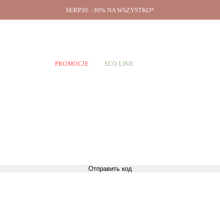
SERP30: -30% NA WSZYSTKO*
O firmie
A CHŁOPCÓW
PROMOCJE
ECO LINE
Отправить код