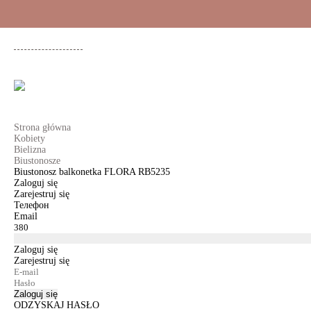
+48 500 503 636
KOBIETY
MĘŻCZYŹNI
DLA DZIEWCZYNEK
DL
Strona główna
Kobiety
Bielizna
Biustonosze
Biustonosz balkonetka FLORA RB5235
Zaloguj się
Zarejestruj się
Телефон
Email
Zaloguj się
Zarejestruj się
Zaloguj się
ODZYSKAJ HASŁO