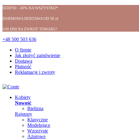
SERP30: -30% NA WSZYSTKO*
DARMOWA DOSTAWA OD 50 zł
100 DNI NA ZWROT TOWARU!
+48 500 503 636
O firmie
Jak złożyć zamówienie
Dostawa
Płatność
Reklamacje i zwroty
Kobiety
Nowość
Bielizna
Rajstopy
Klasyczne
Modelujące
Wzorzyste
Ażurowe