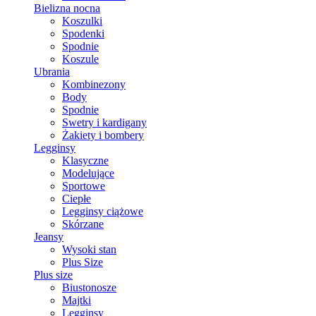
Bielizna nocna
Koszulki
Spodenki
Spodnie
Koszule
Ubrania
Kombinezony
Body
Spodnie
Swetry i kardigany
Żakiety i bombery
Legginsy
Klasyczne
Modelujące
Sportowe
Ciepłe
Legginsy ciążowe
Skórzane
Jeansy
Wysoki stan
Plus Size
Plus size
Biustonosze
Majtki
Legginsy