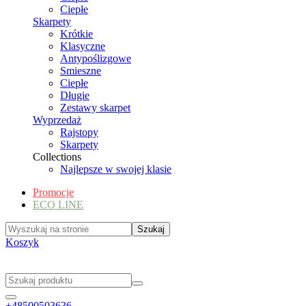
Ciepłe
Skarpety
Krótkie
Klasyczne
Antypoślizgowe
Smieszne
Ciepłe
Długie
Zestawy skarpet
Wyprzedaż
Rajstopy
Skarpety
Collections
Najlepsze w swojej klasie
Promocje
ECO LINE
Koszyk
+48500503636