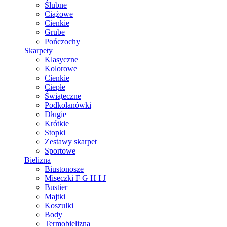
Ślubne
Ciążowe
Cienkie
Grube
Pończochy
Skarpety
Klasyczne
Kolorowe
Cienkie
Ciepłe
Świąteczne
Podkolanówki
Długie
Krótkie
Stopki
Zestawy skarpet
Sportowe
Bielizna
Biustonosze
Miseczki F G H I J
Bustier
Majtki
Koszulki
Body
Termobielizna