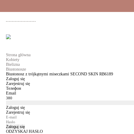
+48 500 503 636
KOBIETY
MĘŻCZYŹNI
DLA DZIEWCZYNEK
DL
Strona główna
Kobiety
Bielizna
Biustonosze
Biustonosz z trójkątnymi miseczkami SECOND SKIN RB6189
Zaloguj się
Zarejestruj się
Телефон
Email
Zaloguj się
Zarejestruj się
Zaloguj się
ODZYSKAJ HASŁO