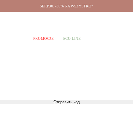
SERP30: -30% NA WSZYSTKO*
O firmie
A CHŁOPCÓW
PROMOCJE
ECO LINE
Отправить код