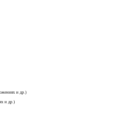
ожениях и др.)
х и др.)