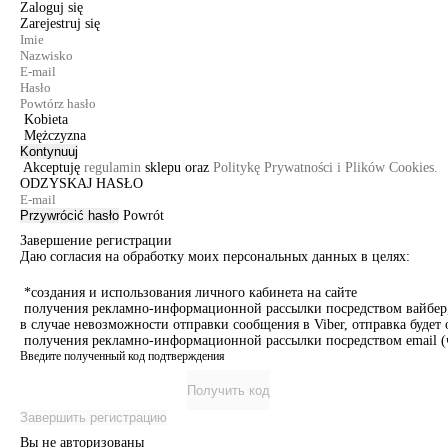
Zaloguj się
Zarejestruj się
Kobieta
Mężczyzna
Kontynuuj
Akceptuję
regulamin
sklepu oraz
Politykę Prywatności i Plików Cookies.
ODZYSKAJ HASŁO
Przywrócić hasło
Powrót
Завершение регистрации
Даю согласия на обработку моих персональных данных в целях:
*создания и использования личного кабинета на сайте
получения рекламно-информационной рассылки посредством вайбер, 
в случае невозможности отправки сообщения в Viber, отправка буде
получения рекламно-информационной рассылки посредством email (ч
Введите полученный код подтверждения
Получить код
Завершить регистрацию
Вы не авторизованы