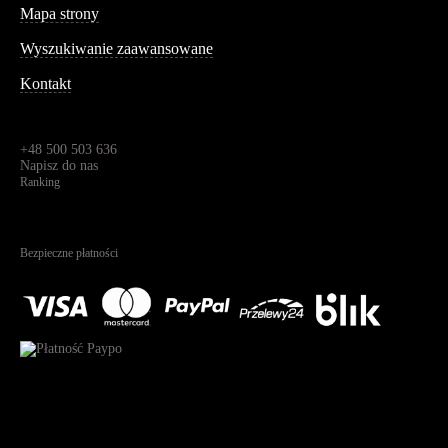
Mapa strony
Wyszukiwanie zaawansowane
Kontakt
Dane kontaktowe
Św. Teresy 91,
91-341, Łódź, Polska
+48 500 503 636
Napisz do nas
Ranking
4.95
Na podstawie
1825
recenzji
Bezpieczne płatności