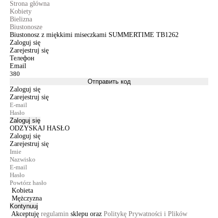
Strona główna
Kobiety
Bielizna
Biustonosze
Biustonosz z miękkimi miseczkami SUMMERTIME TB1262
Zaloguj się
Zarejestruj się
Телефон
Email
Отправить код
Zaloguj się
Zarejestruj się
Zaloguj się
ODZYSKAJ HASŁO
Zaloguj się
Zarejestruj się
Kobieta
Mężczyzna
Kontynuuj
Akceptuję
regulamin
sklepu oraz
Politykę Prywatności i Plików