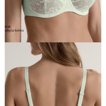
brak
zdjęcia koloru
Biustonosz C SUMMERTIME TB6262, r.70D, miętowy
Biustonosz C SUMMERTIME TB6262, r.70D, miętowy
148,90 zł
Kolory:
BRAK
ZDJĘCIA
BRAK
ZDJĘCIA
Rozmiary:
Tabela rozmiarów
70D
70E
70F
75C
75D
75E
75F
80B
80C