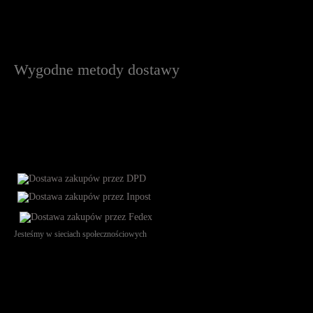
Wygodne metody dostawy
Jesteśmy w sieciach społecznościowych
Św. Teresy 91, 91-341, Łódź, Poland, NIP 732-216-37-57, REGON
101144034, Powszechna Kasa Oszczędności Bank Polski SA, ul.
Puławska 15, 02-515 Warszawa: 30102034080000410205628799.