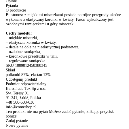
Opinie
Pytania
O produkcie
Biustonosz z miękkimi miseczkami posiada potrójne przegrody ukośne
wykonane z elastycznej koronki w kwiaty. Fason wykończony jest
ozdobnymi ramiączkami u góry miseczek.
Cechy modelu:
– miękkie miseczki,
– elastyczna koronka w kwiaty,
– detale na dole na nieelastycznej podszewce,
– ozdobne ramiączka,
– koronkowe przedłużki w talii,
– regulowane ramiączka.
SKU
1009012450380345
Skład
poliamid 87%, elastan 13%
Udostępnij produkt
Podmiot odpowiedzialny
EuroTrade Tex Sp z o.o.
Św. Teresy 91
91-341, Łódź, Polska
+48 500-503-636
info@conteshop.pl
Ten produkt nie ma pytań Możesz zadać pytanie, klikając przycisk
poniżej
Zadaj pytanie
Nowe pytanie