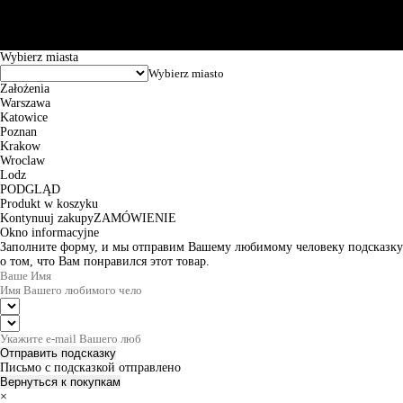
Godziny pracy: 8:00-16:00 od poniedziałku do piątku. Czas realizacji
zamówienia wynosi od 24h do 2 dni roboczych.
© 2026 EuroTrade Tex Sp. z o.o.
Wybierz miasta
Założenia
Warszawa
Katowice
Poznan
Krakow
Wroclaw
Lodz
PODGLĄD
Produkt w koszyku
Kontynuuj zakupy
ZAMÓWIENIE
Okno informacyjne
Заполните форму, и мы отправим Вашему любимому человеку подсказку
о том, что Вам понравился этот товар.
Отправить подсказку
Письмо с подсказкой отправлено
Вернуться к покупкам
×