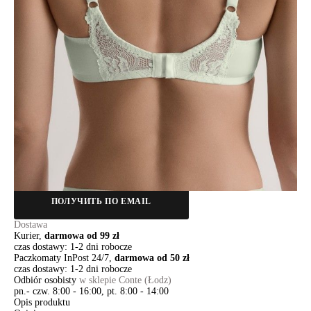
80D
80E
85B
85C
85D
90B
90C
Ilość:
-
+
DODAJ DO KOSZYKA
Jak złożyć zamówienie
POWIADOM MNIE O DOSTĘPNOŚCI
ПОЛУЧИТЬ ПО EMAIL
Dostawa
Kurier,
darmowa od 99 zł
czas dostawy: 1-2 dni robocze
Paczkomaty InPost 24/7,
darmowa od 50 zł
czas dostawy: 1-2 dni robocze
Odbiór osobisty
w sklepie Conte (Łodz)
pn.- czw. 8:00 - 16:00, pt. 8:00 - 14:00
Opis produktu