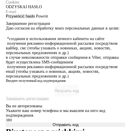
Cookies.
ODZYSKAJ HASŁO
Przywrócić hasło
Powrót
Завершение регистрации
Даю согласия на обработку моих персональных данных в целях:
*создания и использования личного кабинета на сайте
получения рекламно-информационной рассылки посредством
вайбер, смс (чтобы узнавать о новинках, акциях, новостях,
персональных предложениях и др.)
в случае невозможности отправки сообщения в Viber, отправка
будет осуществлена SMS-сообщением
получения рекламно-информационной рассылки посредством
email (чтобы узнавать о новинках, акциях, новостях,
персональных предложениях и др.)
Введите полученный код подтверждения
Получить код
Завершить регистрацию
Вы не авторизованы
Укажите ваш номер телефона и мы вышлем на него код
подтверждения.
Отправить код