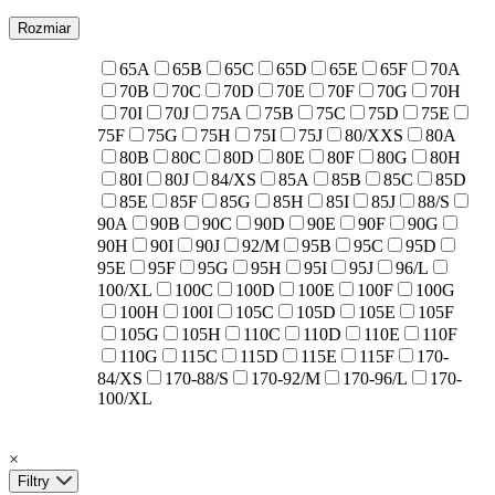
Rozmiar
65A
65B
65C
65D
65E
65F
70A
70B
70C
70D
70E
70F
70G
70H
70I
70J
75A
75B
75C
75D
75E
75F
75G
75H
75I
75J
80/XXS
80A
80B
80C
80D
80E
80F
80G
80H
80I
80J
84/XS
85A
85B
85C
85D
85E
85F
85G
85H
85I
85J
88/S
90A
90B
90C
90D
90E
90F
90G
90H
90I
90J
92/M
95B
95C
95D
95E
95F
95G
95H
95I
95J
96/L
100/XL
100C
100D
100E
100F
100G
100H
100I
105C
105D
105E
105F
105G
105H
110C
110D
110E
110F
110G
115C
115D
115E
115F
170-
84/XS
170-88/S
170-92/M
170-96/L
170-
100/XL
×
Filtry