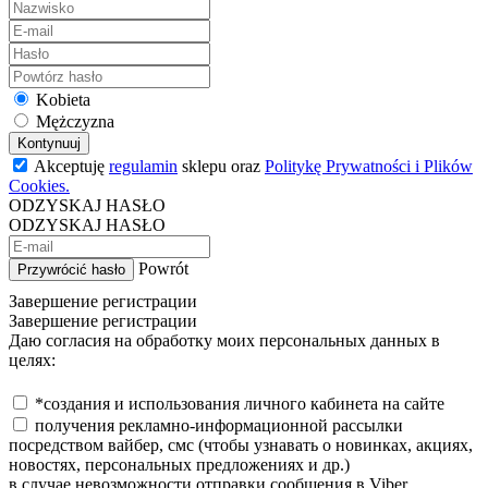
Kobieta
Mężczyzna
Kontynuuj
Akceptuję
regulamin
sklepu oraz
Politykę Prywatności i Plików
Cookies.
ODZYSKAJ HASŁO
ODZYSKAJ HASŁO
Powrót
Przywrócić hasło
Завершение регистрации
Завершение регистрации
Даю согласия на обработку моих персональных данных в
целях:
*создания и использования личного кабинета на сайте
получения рекламно-информационной рассылки
посредством вайбер, смс (чтобы узнавать о новинках, акциях,
новостях, персональных предложениях и др.)
в случае невозможности отправки сообщения в Viber,