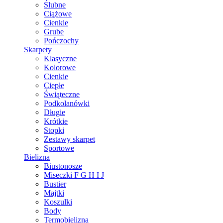
Ślubne
Ciążowe
Cienkie
Grube
Pończochy
Skarpety
Klasyczne
Kolorowe
Cienkie
Ciepłe
Świąteczne
Podkolanówki
Długie
Krótkie
Stopki
Zestawy skarpet
Sportowe
Bielizna
Biustonosze
Miseczki F G H I J
Bustier
Majtki
Koszulki
Body
Termobielizna