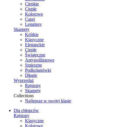
Cienkie
Ciepłe
Kolorowe
Capri
Legginsy
Skarpety
Krótkie
Klasyczne
Eleganckie
Ciepłe
Świąteczne
Antypoślizgowe
Smieszne
Podkolanówki
Długie
Wyprzedaż
Rajstopy
Skarpety
Collections
Najlepsze w swojej klasie
Dla chłopców
Rajstopy
Klasyczne
Kolorowe