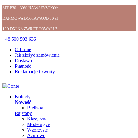
SERP30: -30% NA WSZYSTKO*
DARMOWA DOSTAWA OD 50 zł
100 DNI NA ZWROT TOWARU!
+48 500 503 636
O firmie
Jak złożyć zamówienie
Dostawa
Płatność
Reklamacje i zwroty
Kobiety
Nowość
Bielizna
Rajstopy
Klasyczne
Modelujące
Wzorzyste
Ażurowe