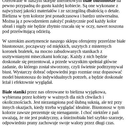
Oferowane w naszym sklepie internetowym
białe biustonosze
na
pewno przypadną do gustu każdej kobiecie. Są one wykonane z
najwyższej jakości materiałów i ze szczególną dbałością o detale.
Bielizna w tym kolorze jest ponadczasowa i bardzo uniwersalna.
Można ją z powodzeniem założyć praktycznie pod każdy kolor
ubrań i nigdy nie będzie zbytnio rzucała się w oczy, nawet noszona
pod prześwitującą odzieżą.
W szerokim asortymencie naszego sklepu oferujemy przeróżne białe
biustonosze, począwszy od miękkich, uszytych z misternych
koronek braletek, na mocno zabudowanych stanikach z
usztywnianymi miseczkami kończąc. Każdy z nich będzie
doskonale się prezentował, a przede wszystkim spełniał główne
zadanie, do którego został stworzony, czyli świetnie podtrzymywał
biust. Wystarczy dobrać odpowiedni jego rozmiar oraz dopasować
model biustonosza do indywidualnych potrzeb, a będzie doskonale
leżał i efektownie wyglądał.
Białe staniki
przez nas oferowane to bielizna wyjątkowa,
wybierana przez kobiety w ważnych dla nich chwilach i
okolicznościach. Jest niezastąpiona pod ślubną suknią, ale też przy
innych okazjach, kiedy trzeba wyglądać idealnie. Biustonosz w tym
kolorze zawsze prezentuje się nienagannie. I choć niektóre z pań
uważają, że nie jest praktyczny, a śnieżnobiała biel szybko szarzeje,
odpowiednio prany zachowuje swoje walory przez długi czas.