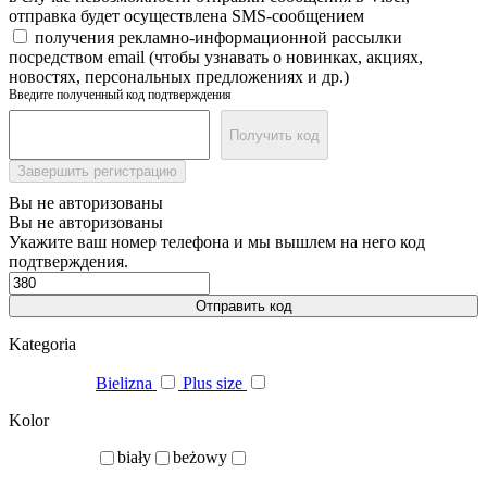
отправка будет осуществлена SMS-сообщением
получения рекламно-информационной рассылки
посредством email (чтобы узнавать о новинках, акциях,
новостях, персональных предложениях и др.)
Введите полученный код подтверждения
Получить код
Завершить регистрацию
Вы не авторизованы
Вы не авторизованы
Укажите ваш номер телефона и мы вышлем на него код
подтверждения.
Отправить код
Kategoria
Bielizna
Plus size
Kolor
biały
beżowy