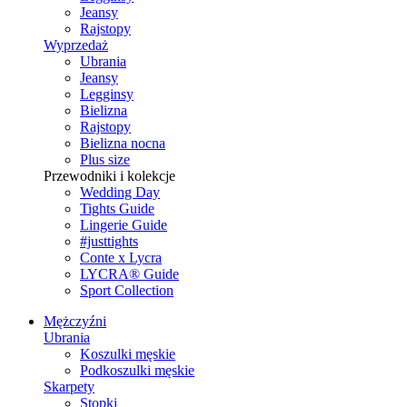
Jeansy
Rajstopy
Wyprzedaż
Ubrania
Jeansy
Legginsy
Bielizna
Rajstopy
Bielizna nocna
Plus size
Przewodniki i kolekcje
Wedding Day
Tights Guide
Lingerie Guide
#justtights
Conte x Lycra
LYCRA® Guide
Sport Сollection
Mężczyźni
Ubrania
Koszulki męskie
Podkoszulki męskie
Skarpety
Stopki