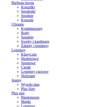
Bielizna nocna
Koszulki
Spodenki
Spodnie
Koszule
Ubrania
Kombinezony
Body
Spodnie
Swetry i kardigany
Żakiety i bombery
Legginsy
Klasyczne
Modelujące
Sportowe
Ciepłe
Legginsy ciążowe
Skórzane
Jeansy
Wysoki stan
Plus Size
Plus size
Biustonosze
Majtki
Legginsy