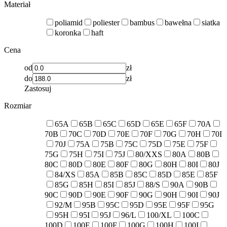
Materiał
poliamid
poliester
bambus
bawełna
siatka
koronka
haft
Cena
od
zł
do
zł
Zastosuj
Rozmiar
65A
65B
65C
65D
65E
65F
70A
70B
70C
70D
70E
70F
70G
70H
70I
70J
75A
75B
75C
75D
75E
75F
75G
75H
75I
75J
80/XXS
80A
80B
80C
80D
80E
80F
80G
80H
80I
80J
84/XS
85A
85B
85C
85D
85E
85F
85G
85H
85I
85J
88/S
90A
90B
90C
90D
90E
90F
90G
90H
90I
90J
92/M
95B
95C
95D
95E
95F
95G
95H
95I
95J
96/L
100/XL
100C
100D
100E
100F
100G
100H
100I