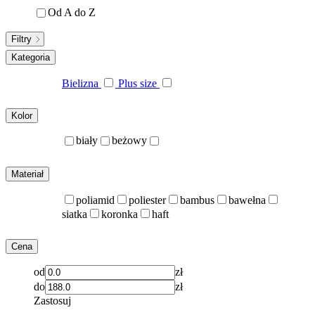
Od A do Z
Filtry
Kategoria
Bielizna
Plus size
Kolor
biały
beżowy
Materiał
poliamid
poliester
bambus
bawełna
siatka
koronka
haft
Cena
od
zł
do
zł
Zastosuj