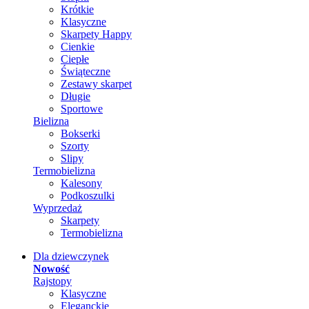
Krótkie
Klasyczne
Skarpety Happy
Cienkie
Ciepłe
Świąteczne
Zestawy skarpet
Długie
Sportowe
Bielizna
Bokserki
Szorty
Slipy
Termobielizna
Kalesony
Podkoszulki
Wyprzedaż
Skarpety
Termobielizna
Dla dziewczynek
Nowość
Rajstopy
Klasyczne
Eleganckie