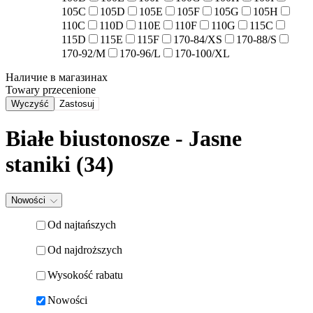
105C
105D
105E
105F
105G
105H
110C
110D
110E
110F
110G
115C
115D
115E
115F
170-84/XS
170-88/S
170-92/M
170-96/L
170-100/XL
Наличие в магазинах
Towary przecenione
Wyczyść
Zastosuj
Białe biustonosze - Jasne
staniki (34)
Nowości
Od najtańszych
Od najdroższych
Wysokość rabatu
Nowości