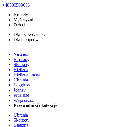
+48500503636
Kobiety
Mężczyźni
Dzieci
Dla dziewczynek
Dla chłopców
Nowość
Rajstopy
Skarpety
Bielizna
Bielizna nocna
Ubrania
Legginsy
Jeansy
Plus size
Wyprzedaż
Przewodniki i kolekcje
Ubrania
Skarpety
Bielizna