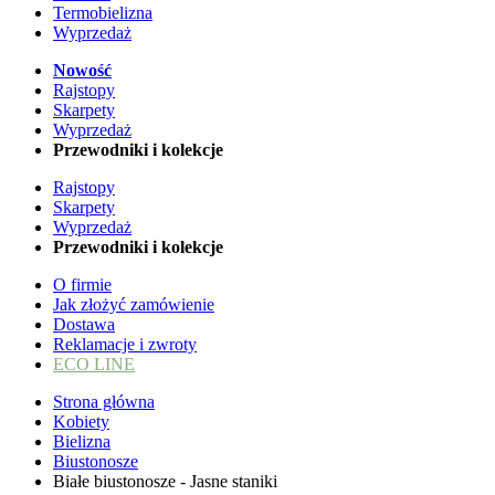
Termobielizna
Wyprzedaż
Nowość
Rajstopy
Skarpety
Wyprzedaż
Przewodniki i kolekcje
Rajstopy
Skarpety
Wyprzedaż
Przewodniki i kolekcje
O firmie
Jak złożyć zamówienie
Dostawa
Reklamacje i zwroty
ECO LINE
Strona główna
Kobiety
Bielizna
Biustonosze
Białe biustonosze - Jasne staniki