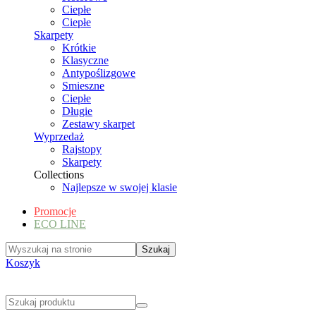
Ciepłe
Ciepłe
Skarpety
Krótkie
Klasyczne
Antypoślizgowe
Smieszne
Ciepłe
Długie
Zestawy skarpet
Wyprzedaż
Rajstopy
Skarpety
Collections
Najlepsze w swojej klasie
Promocje
ECO LINE
Koszyk