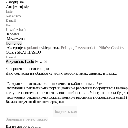
Zaloguj się
Zarejestruj się
Kobieta
Mężczyzna
Kontynuuj
Akceptuję
regulamin
sklepu oraz
Politykę Prywatności i Plików Cookies.
ODZYSKAJ HASŁO
Przywrócić hasło
Powrót
Завершение регистрации
Даю согласия на обработку моих персональных данных в целях:
*создания и использования личного кабинета на сайте
получения рекламно-информационной рассылки посредством вайбер, 
в случае невозможности отправки сообщения в Viber, отправка буде
получения рекламно-информационной рассылки посредством email (ч
Введите полученный код подтверждения
Получить код
Завершить регистрацию
Вы не авторизованы