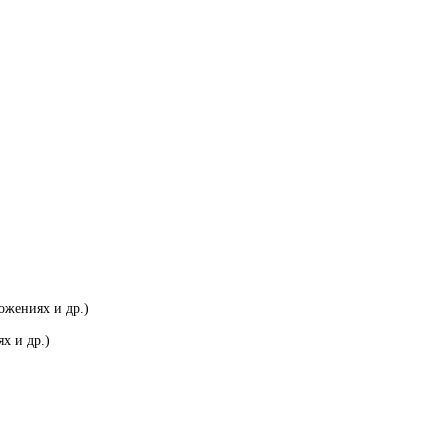
ожениях и др.)
х и др.)