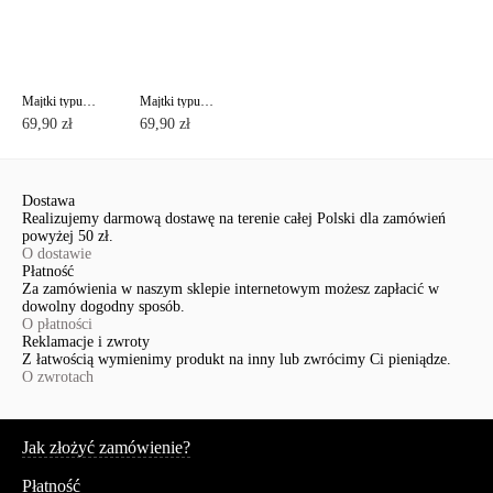
Majtki typu "figi" ze średnim stanem AURA RP3080
Majtki typu "figi" ze średnim stanem AURA RP2079
69,90 zł
69,90 zł
Dostawa
Realizujemy darmową dostawę na terenie całej Polski dla zamówień
powyżej 50 zł.
O dostawie
Płatność
Za zamówienia w naszym sklepie internetowym możesz zapłacić w
dowolny dogodny sposób.
O płatności
Reklamacje i zwroty
Z łatwością wymienimy produkt na inny lub zwrócimy Ci pieniądze.
O zwrotach
Serwis
Jak złożyć zamówienie?
Płatność