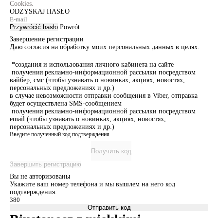
Cookies.
ODZYSKAJ HASŁO
Przywrócić hasło
Powrót
Завершение регистрации
Даю согласия на обработку моих персональных данных в целях:
*создания и использования личного кабинета на сайте
получения рекламно-информационной рассылки посредством
вайбер, смс (чтобы узнавать о новинках, акциях, новостях,
персональных предложениях и др.)
в случае невозможности отправки сообщения в Viber, отправка
будет осуществлена SMS-сообщением
получения рекламно-информационной рассылки посредством
email (чтобы узнавать о новинках, акциях, новостях,
персональных предложениях и др.)
Введите полученный код подтверждения
Получить код
Завершить регистрацию
Вы не авторизованы
Укажите ваш номер телефона и мы вышлем на него код
подтверждения.
Отправить код