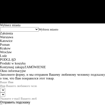
Św. Teresy 91, 91-341, Łódź, Poland, NIP 732-216-37-57, REGON
101144034, Powszechna Kasa Oszczędności Bank Polski SA, ul.
Puławska 15, 02-515 Warszawa: 30102034080000410205628799.
Godziny pracy: 8:00-16:00 od poniedziałku do piątku. Czas realizacji
zamówienia wynosi od 24h do 2 dni roboczych.
© 2026 EuroTrade Tex Sp. z o.o.
Wybierz miasta
Założenia
Warszawa
Katowice
Poznan
Krakow
Wroclaw
Lodz
PODGLĄD
Produkt w koszyku
Kontynuuj zakupy
ZAMÓWIENIE
Okno informacyjne
Заполните форму, и мы отправим Вашему любимому человеку подсказку
о том, что Вам понравился этот товар.
Отправить подсказку