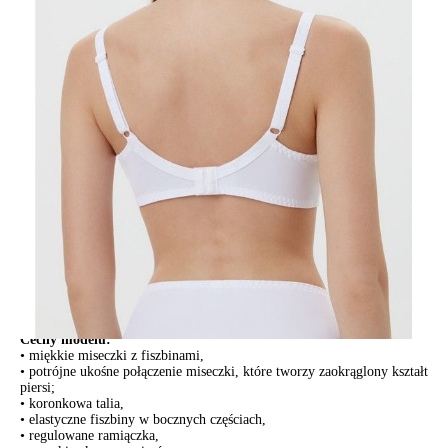
POWIADOM MNIE O DOSTĘPNOŚCI
ПОЛУЧИТЬ ПО EMAIL
Dostawa
Kurier,
darmowa od 99 zł
czas dostawy: 1-2 dni robocze
Paczkomaty InPost 24/7,
darmowa od 50 zł
czas dostawy: 1-2 dni robocze
Odbiór osobisty
w sklepie Conte (Łodz)
pn.- czw. 8:00 - 16:00, pt. 8:00 - 14:00
Opis produktu
Opinie
Pytania
O produkcie
Klasyczna seria bielizny Aura jest wykonana z nierozciągliwego,
funkcjonalnego materiału i kwiecistej koronki. Bielizna efektownie
podkreśla kobiece kształty i gwarantuje nienaganne wsparcie.
Cechy modelu:
• miękkie miseczki z fiszbinami,
• potrójne ukośne połączenie miseczki, które tworzy zaokrąglony kształt
piersi;
• koronkowa talia,
• elastyczne fiszbiny w bocznych częściach,
• regulowane ramiączka,