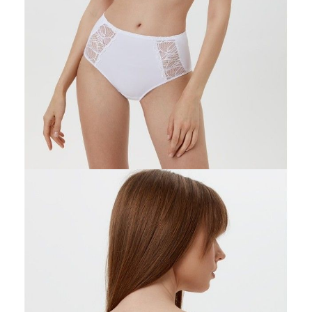
75D
75E
75F
75G
80C
80D
80E
80F
80G
85C
85D
85E
85F
85G
90C
90D
90E
90F
95C
95D
95E
Ilość:
-
+
DODAJ DO KOSZYKA
Jak złożyć zamówienie