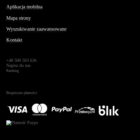
Aplikacja mobilna
Informacja
Mapa strony
Wyszukiwanie zaawansowane
Kontakt
Dane kontaktowe
Św. Teresy 91,
91-341, Łódź, Polska
+48 500 503 636
Napisz do nas
Ranking
4.95
Na podstawie
1825
recenzji
Bezpieczne płatności