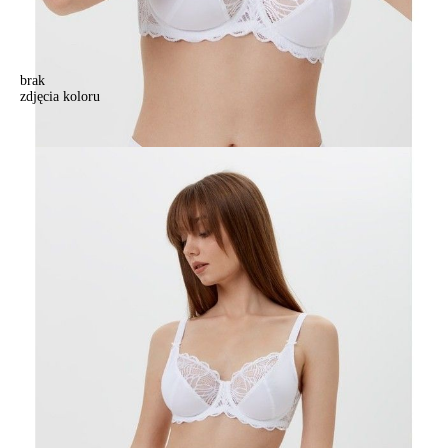
brak
zdjęcia koloru
Biustonosz CONTE ELEGANT AURA RB6099, r.75C, biały
Biustonosz CONTE ELEGANT AURA RB6099, r.75C, biały
139,90 zł
Kolory:
BRAK
ZDJĘCIA
BRAK
ZDJĘCIA
BRAK
ZDJĘCIA
BRAK
ZDJĘCIA
BRAK
ZDJĘCIA
BRAK
ZDJĘCIA
BRAK
ZDJĘCIA
Rozmiary:
Tabela rozmiarów
75C