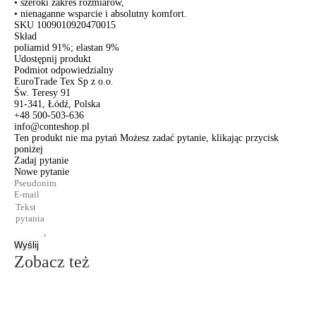
• szeroki zakres rozmiarów,
• nienaganne wsparcie i absolutny komfort.
SKU
1009010920470015
Skład
poliamid 91%; elastan 9%
Udostępnij produkt
Podmiot odpowiedzialny
EuroTrade Tex Sp z o.o.
Św. Teresy 91
91-341, Łódź, Polska
+48 500-503-636
info@conteshop.pl
Ten produkt nie ma pytań Możesz zadać pytanie, klikając przycisk
poniżej
Zadaj pytanie
Nowe pytanie
Wyślij
Zobacz też