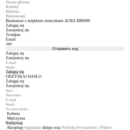
Strona główna
Kobiety
Bielizna
Biustonosze
Biustonosz z miękkimi miseczkami AURA RB6099
Zaloguj się
Zarejestruj się
Телефон
Email
Отправить код
Zaloguj się
Zarejestruj się
Zaloguj się
ODZYSKAJ HASŁO
Zaloguj się
Zarejestruj się
Kobieta
Mężczyzna
Kontynuuj
Akceptuję
regulamin
sklepu oraz
Politykę Prywatności i Plików