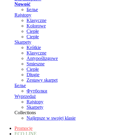
Nowość
Белье
Rajstopy
Klasyczne
Kolorowe
Ciepłe
Ciepłe
Skarpety
Krótkie
Klasyczne
Antypoślizgowe
Smieszne
Ciepłe
Długie
Zestawy skarpet
Белье
Футболки
Wyprzedaż
Rajstopy
Skarpety
Collections
Najlepsze w swojej klasie
Promocje
ECO LINE