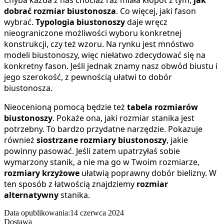
dobrać rozmiar biustonosza
. Co więcej, jaki fason
wybrać.
Typologia biustonoszy
daje wręcz
nieograniczone możliwości wyboru konkretnej
konstrukcji, czy też wzoru. Na rynku jest mnóstwo
modeli biustonoszy, więc niełatwo zdecydować się na
konkretny fason. Jeśli jednak znamy nasz obwód biustu i
jego szerokość, z pewnością ułatwi to dobór
biustonosza.
Nieocenioną pomocą będzie też
tabela rozmiarów
biustonoszy
. Pokaże ona, jaki rozmiar stanika jest
potrzebny. To bardzo przydatne narzędzie. Pokazuje
również
siostrzane rozmiary biustonoszy
, jakie
powinny pasować. Jeśli zatem upatrzyłaś sobie
wymarzony stanik, a nie ma go w Twoim rozmiarze,
rozmiary krzyżowe
ułatwią poprawny dobór bielizny. W
ten sposób z łatwością znajdziemy
rozmiar
alternatywny
stanika.
Data opublikowania:
14 czerwca 2024
Dostawa