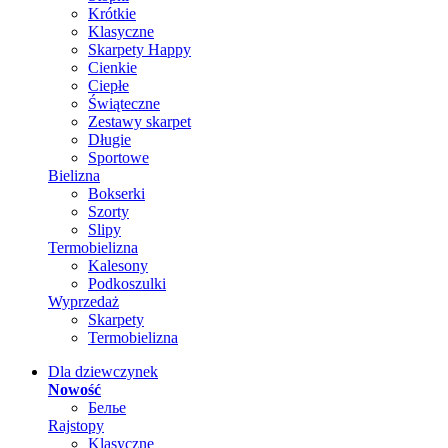
Krótkie
Klasyczne
Skarpety Happy
Cienkie
Ciepłe
Świąteczne
Zestawy skarpet
Długie
Sportowe
Bielizna
Bokserki
Szorty
Slipy
Termobielizna
Kalesony
Podkoszulki
Wyprzedaż
Skarpety
Termobielizna
Dla dziewczynek
Nowość
Белье
Rajstopy
Klasyczne