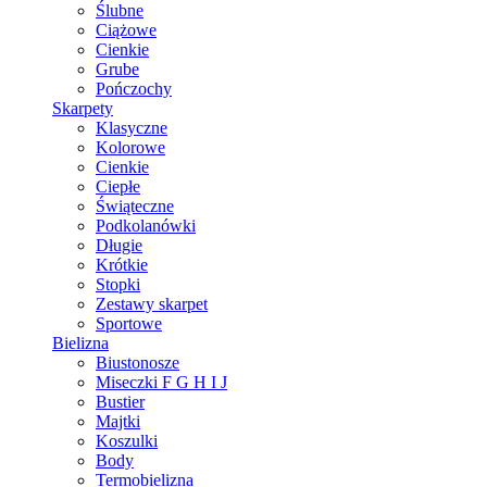
Ślubne
Ciążowe
Cienkie
Grube
Pończochy
Skarpety
Klasyczne
Kolorowe
Cienkie
Ciepłe
Świąteczne
Podkolanówki
Długie
Krótkie
Stopki
Zestawy skarpet
Sportowe
Bielizna
Biustonosze
Miseczki F G H I J
Bustier
Majtki
Koszulki
Body
Termobielizna