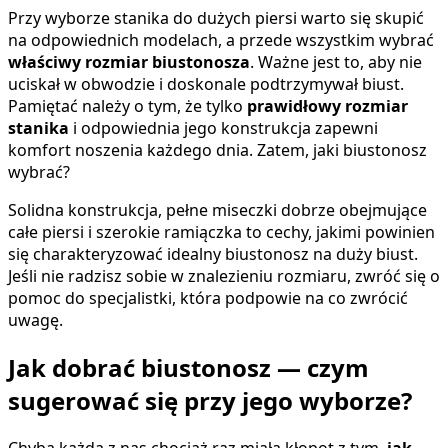
Przy wyborze stanika do dużych piersi warto się skupić
na odpowiednich modelach, a przede wszystkim wybrać
właściwy rozmiar biustonosza
. Ważne jest to, aby nie
uciskał w obwodzie i doskonale podtrzymywał biust.
Pamiętać należy o tym, że tylko
prawidłowy rozmiar
stanika
i odpowiednia jego konstrukcja zapewni
komfort noszenia każdego dnia. Zatem, jaki biustonosz
wybrać?
Solidna konstrukcja, pełne miseczki dobrze obejmujące
całe piersi i szerokie ramiączka to cechy, jakimi powinien
się charakteryzować idealny biustonosz na duży biust.
Jeśli nie radzisz sobie w znalezieniu rozmiaru, zwróć się o
pomoc do specjalistki, która podpowie na co zwrócić
uwagę.
Jak dobrać biustonosz — czym
sugerować się przy jego wyborze?
Chyba każda z nas chociaż raz miała kłopot z tym,
jak