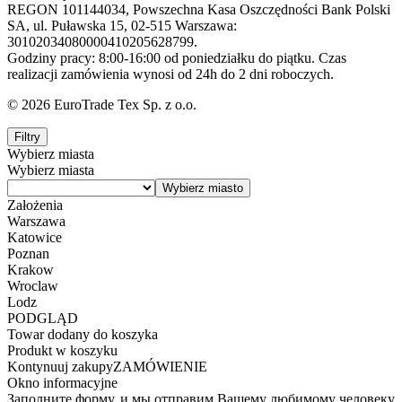
REGON 101144034, Powszechna Kasa Oszczędności Bank Polski
SA, ul. Puławska 15, 02-515 Warszawa:
30102034080000410205628799.
Godziny pracy: 8:00-16:00 od poniedziałku do piątku. Czas
realizacji zamówienia wynosi od 24h do 2 dni roboczych.
© 2026 EuroTrade Tex Sp. z o.o.
Filtry
Wybierz miasta
Wybierz miasta
Założenia
Warszawa
Katowice
Poznan
Krakow
Wroclaw
Lodz
PODGLĄD
Towar dodany do koszyka
Produkt w koszyku
Kontynuuj zakupy
ZAMÓWIENIE
Okno informacyjne
Заполните форму, и мы отправим Вашему любимому человеку