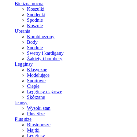
Bielizna nocna
Koszulki
Spodenki
Spodnie
Koszule
Ubrania
Kombinezony
Body
Spodnie
Swetry i kardigany
Żakiety i bombery
Legginsy
Klasyczne
Modelujące
Sportowe
Ciepłe
Legginsy ciążowe
Skórzane
Jeansy
Wysoki stan
Plus Size
Plus size
Biustonosze
Majtki
Legginsy