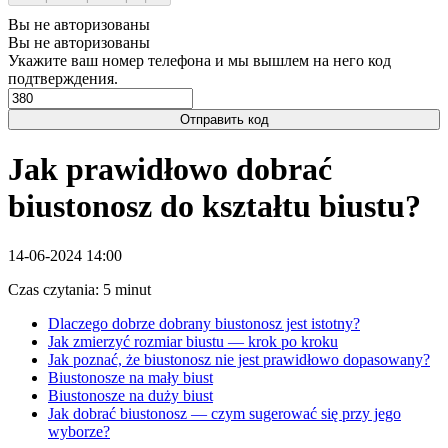
Вы не авторизованы
Вы не авторизованы
Укажите ваш номер телефона и мы вышлем на него код
подтверждения.
Отправить код
Jak prawidłowo dobrać
biustonosz do kształtu biustu?
14-06-2024 14:00
Czas czytania: 5 minut
Dlaczego dobrze dobrany biustonosz jest istotny?
Jak zmierzyć rozmiar biustu — krok po kroku
Jak poznać, że biustonosz nie jest prawidłowo dopasowany?
Biustonosze na mały biust
Biustonosze na duży biust
Jak dobrać biustonosz — czym sugerować się przy jego
wyborze?