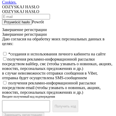
Cookies.
ODZYSKAJ HASŁO
ODZYSKAJ HASŁO
Powrót
Przywrócić hasło
Завершение регистрации
Завершение регистрации
Даю согласия на обработку моих персональных данных в
целях:
*создания и использования личного кабинета на сайте
получения рекламно-информационной рассылки
посредством вайбер, смс (чтобы узнавать о новинках, акциях,
новостях, персональных предложениях и др.)
в случае невозможности отправки сообщения в Viber,
отправка будет осуществлена SMS-сообщением
получения рекламно-информационной рассылки
посредством email (чтобы узнавать о новинках, акциях,
новостях, персональных предложениях и др.)
Введите полученный код подтверждения
Получить код
Завершить регистрацию