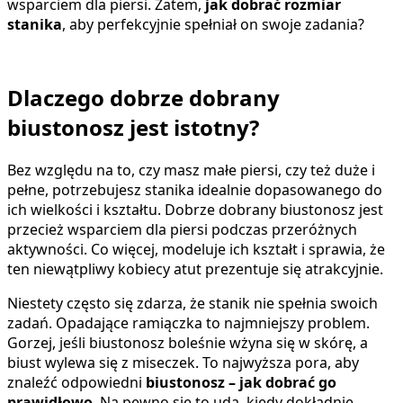
wsparciem dla piersi. Zatem,
jak dobrać rozmiar
stanika
, aby perfekcyjnie spełniał on swoje zadania?
Dlaczego dobrze dobrany
biustonosz jest istotny?
Bez względu na to, czy masz małe piersi, czy też duże i
pełne, potrzebujesz stanika idealnie dopasowanego do
ich wielkości i kształtu. Dobrze dobrany biustonosz jest
przecież wsparciem dla piersi podczas przeróżnych
aktywności. Co więcej, modeluje ich kształt i sprawia, że
ten niewątpliwy kobiecy atut prezentuje się atrakcyjnie.
Niestety często się zdarza, że stanik nie spełnia swoich
zadań. Opadające ramiączka to najmniejszy problem.
Gorzej, jeśli biustonosz boleśnie wżyna się w skórę, a
biust wylewa się z miseczek. To najwyższa pora, aby
znaleźć odpowiedni
biustonosz – jak dobrać go
prawidłowo
. Na pewno się to uda, kiedy dokładnie