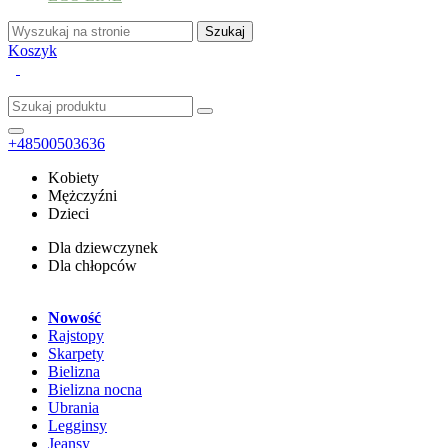
Koszyk
+48500503636
Kobiety
Mężczyźni
Dzieci
Dla dziewczynek
Dla chłopców
Nowość
Rajstopy
Skarpety
Bielizna
Bielizna nocna
Ubrania
Legginsy
Jeansy