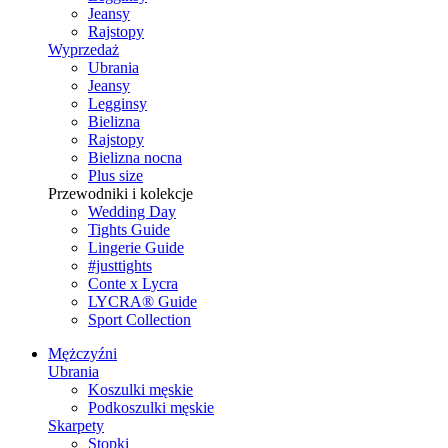
Jeansy
Rajstopy
Wyprzedaż
Ubrania
Jeansy
Legginsy
Bielizna
Rajstopy
Bielizna nocna
Plus size
Przewodniki i kolekcje
Wedding Day
Tights Guide
Lingerie Guide
#justtights
Conte x Lycra
LYCRA® Guide
Sport Сollection
Mężczyźni
Ubrania
Koszulki męskie
Podkoszulki męskie
Skarpety
Stopki