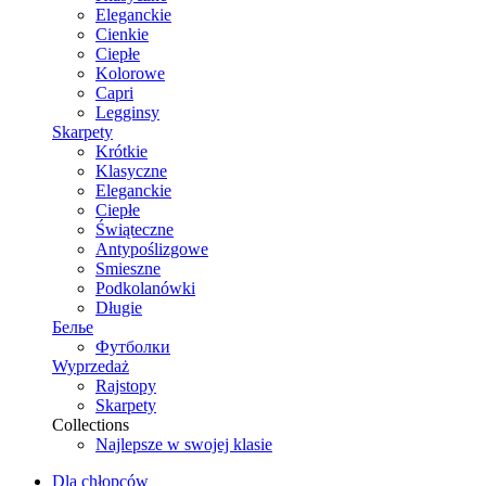
Eleganckie
Cienkie
Ciepłe
Kolorowe
Capri
Legginsy
Skarpety
Krótkie
Klasyczne
Eleganckie
Ciepłe
Świąteczne
Antypoślizgowe
Smieszne
Podkolanówki
Długie
Белье
Футболки
Wyprzedaż
Rajstopy
Skarpety
Collections
Najlepsze w swojej klasie
Dla chłopców