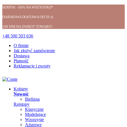
SERP30: -30% NA WSZYSTKO*
DARMOWA DOSTAWA OD 50 zł
100 DNI NA ZWROT TOWARU!
+48 500 503 636
O firmie
Jak złożyć zamówienie
Dostawa
Płatność
Reklamacje i zwroty
Kobiety
Nowość
Bielizna
Rajstopy
Klasyczne
Modelujące
Wzorzyste
Ażurowe