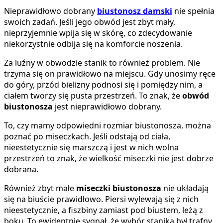
Nieprawidłowo dobrany
biustonosz damski
nie spełnia
swoich zadań. Jeśli jego obwód jest zbyt mały,
nieprzyjemnie wpija się w skórę, co zdecydowanie
niekorzystnie odbija się na komforcie noszenia.
Za luźny w obwodzie stanik to również problem. Nie
trzyma się on prawidłowo na miejscu. Gdy unosimy ręce
do góry, przód bielizny podnosi się i pomiędzy nim, a
ciałem tworzy się pusta przestrzeń. To znak, że
obwód
biustonosza
jest nieprawidłowo dobrany.
To, czy mamy odpowiedni rozmiar biustonosza, można
poznać po miseczkach. Jeśli odstają od ciała,
nieestetycznie się marszczą i jest w nich wolna
przestrzeń to znak, że wielkość miseczki nie jest dobrze
dobrana.
Również zbyt małe
miseczki biustonosza
nie układają
się na biuście prawidłowo. Piersi wylewają się z nich
nieestetycznie, a fiszbiny zamiast pod biustem, leżą z
boku. To ewidentnie sygnał, że wybór stanika był trafny.