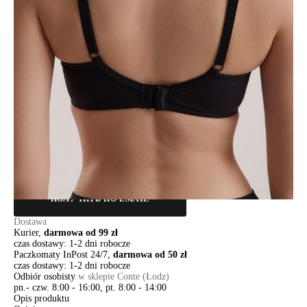
80B
80C
80D
80E
85B
85C
85D
Ilość:
-
+
DODAJ DO KOSZYKA
Jak złożyć zamówienie
POWIADOM MNIE O DOSTĘPNOŚCI
ПОЛУЧИТЬ ПО EMAIL
Dostawa
Kurier,
darmowa od 99 zł
czas dostawy: 1-2 dni robocze
Paczkomaty InPost 24/7,
darmowa od 50 zł
czas dostawy: 1-2 dni robocze
Odbiór osobisty
w sklepie Conte (Łodz)
pn.- czw. 8:00 - 16:00, pt. 8:00 - 14:00
Opis produktu