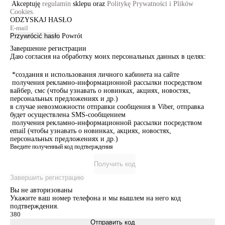
Akceptuję
regulamin
sklepu oraz
Politykę Prywatności i Plików
Cookies.
ODZYSKAJ HASŁO
Przywrócić hasło
Powrót
Завершение регистрации
Даю согласия на обработку моих персональных данных в целях:
*создания и использования личного кабинета на сайте
получения рекламно-информационной рассылки посредством
вайбер, смс (чтобы узнавать о новинках, акциях, новостях,
персональных предложениях и др.)
в случае невозможности отправки сообщения в Viber, отправка
будет осуществлена SMS-сообщением
получения рекламно-информационной рассылки посредством
email (чтобы узнавать о новинках, акциях, новостях,
персональных предложениях и др.)
Введите полученный код подтверждения
Получить код
Завершить регистрацию
Вы не авторизованы
Укажите ваш номер телефона и мы вышлем на него код
подтверждения.
Отправить код