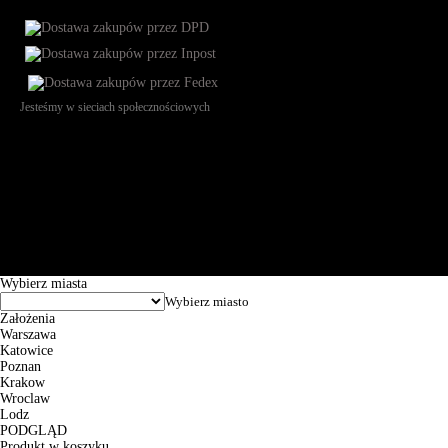
Jesteśmy w sieciach społecznościowych
Św. Teresy 91, 91-341, Łódź, Poland, NIP 732-216-37-57, REGON
101144034, Powszechna Kasa Oszczędności Bank Polski SA, ul.
Puławska 15, 02-515 Warszawa: 30102034080000410205628799.
Godziny pracy: 8:00-16:00 od poniedziałku do piątku. Czas realizacji
zamówienia wynosi od 24h do 2 dni roboczych.
© 2026 EuroTrade Tex Sp. z o.o.
Wybierz miasta
Założenia
Warszawa
Katowice
Poznan
Krakow
Wroclaw
Lodz
PODGLĄD
Produkt w koszyku