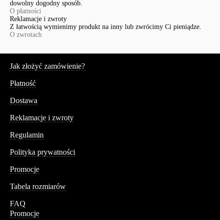
dowolny dogodny sposób.
O płatności
Reklamacje i zwroty
Z łatwością wymienimy produkt na inny lub zwrócimy Ci pieniądze.
O zwrotach
Serwis
Jak złożyć zamówienie?
Płatność
Dostawa
Reklamacje i zwroty
Regulamin
Polityka prywatności
Promocje
Tabela rozmiarów
FAQ
Promocje