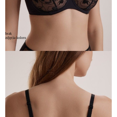
brak
zdjęcia koloru
Biustonosz CE SECRET GARDEN TB6241, r.70D, czarny
Biustonosz CE SECRET GARDEN TB6241, r.70D, czarny
160,90 zł
Kolory:
BRAK
ZDJĘCIA
BRAK
ZDJĘCIA
Rozmiary:
Tabela rozmiarów
70D
70E
70F
75B
75C
75D
75E
75F