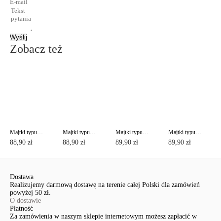
Wyślij
Zobacz też
Majtki typu "figi" ze średnim stanem SECRET GARDEN TP1179
Majtki typu "figi" ze średnim stanem SECRET GARDEN TP1179
Majtki typu "figi" ze średnim stanem SECRET GARDEN TP2178
Majtki typu "figi" ze średnim stanem SECRET GARDEN TP2178
88,90 zł
88,90 zł
89,90 zł
89,90 zł
Dostawa
Realizujemy darmową dostawę na terenie całej Polski dla zamówień
powyżej 50 zł.
O dostawie
Płatność
Za zamówienia w naszym sklepie internetowym możesz zapłacić w