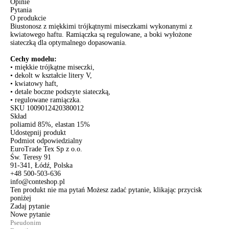
Opinie
Pytania
O produkcie
Biustonosz z miękkimi trójkątnymi miseczkami wykonanymi z
kwiatowego haftu. Ramiączka są regulowane, a boki wyłożone
siateczką dla optymalnego dopasowania.
Cechy modelu:
• miękkie trójkątne miseczki,
• dekolt w kształcie litery V,
• kwiatowy haft,
• detale boczne podszyte siateczką,
• regulowane ramiączka.
SKU
1009012420380012
Skład
poliamid 85%, elastan 15%
Udostępnij produkt
Podmiot odpowiedzialny
EuroTrade Tex Sp z o.o.
Św. Teresy 91
91-341, Łódź, Polska
+48 500-503-636
info@conteshop.pl
Ten produkt nie ma pytań Możesz zadać pytanie, klikając przycisk
poniżej
Zadaj pytanie
Nowe pytanie