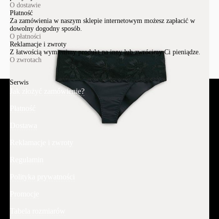
O dostawie
Płatność
Za zamówienia w naszym sklepie internetowym możesz zapłacić w
dowolny dogodny sposób.
O płatności
Reklamacje i zwroty
Z łatwością wymienimy produkt na inny lub zwrócimy Ci pieniądze.
O zwrotach
Serwis
Jak złożyć zamówienie?
Płatność
Dostawa
Reklamacje i zwroty
Regulamin
Polityka prywatności
Promocje
Tabela rozmiarów