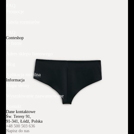
FAQ
Promocje
Tabela rozmiarów
FAQ
Conteshop
O firmie
Adres sklepu firmowego
Blog
Aplikacja mobilna
Informacja
Mapa strony
Wyszukiwanie zaawansowane
Kontakt
Dane kontaktowe
Św. Teresy 91,
91-341, Łódź, Polska
+48 500 503 636
Napisz do nas