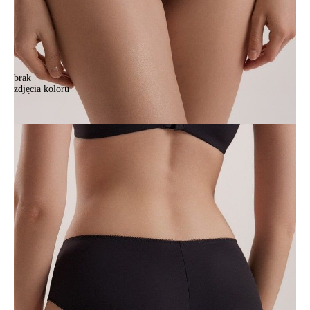
brak
zdjęcia koloru
Majtki damskie CE SECRET GARDEN TP1179, r.102/L, czarny
Majtki damskie CE SECRET GARDEN TP1179, r.102/L, czarny
88,90 zł
Kolory:
BRAK
ZDJĘCIA
BRAK
ZDJĘCIA
Rozmiary:
Tabela rozmiarów
90/XS
94/S
98/M
102/L
106/XL
110/XXL
Ilość:
-
+