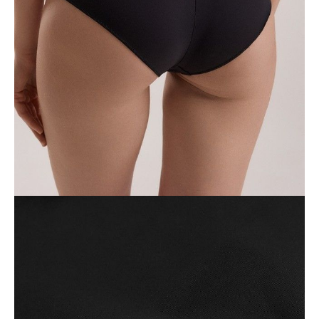
DODAJ DO KOSZYKA
Jak złożyć zamówienie
POWIADOM MNIE O DOSTĘPNOŚCI
ПОЛУЧИТЬ ПО EMAIL
Dostawa
Kurier,
darmowa od 99 zł
czas dostawy: 1-2 dni robocze
Paczkomaty InPost 24/7,
darmowa od 50 zł
czas dostawy: 1-2 dni robocze
Odbiór osobisty
w sklepie Conte (Łodz)
pn.- czw. 8:00 - 16:00, pt. 8:00 - 14:00
Opis produktu
Opinie
Pytania
O produkcie
Figi ze średnim stanem wykonane z kwiatowego haftu i elastycznej
tkaniny. Dolne krawędzie wykończone płaskim szwem zapewniającym
niewidoczność pod ubraniem.
Cechy modelu:
• figi,
• średni stan,