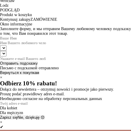
Wroclaw
Lodz
PODGLĄD
Produkt w koszyku
Kontynuuj zakupy
ZAMÓWIENIE
Okno informacyjne
Заполните форму, и мы отправим Вашему любимому человеку подсказку
о том, что Вам понравился этот товар.
Отправить подсказку
Письмо с подсказкой отправлено
Вернуться к покупкам
×
Odbierz 10% rabatu!
Dołącz do newslettera – otrzymuj nowości i promocje jako pierwszy.
Proszę podać prawidłowy adres e-mail.
Необходимо согласие на обработку персональных данных
Dla kobiet
Dla mężczyzn
Zapisz się
Nie, dziękuję 😔
×
✔