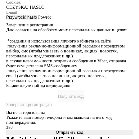
Cookies.
ODZYSKAJ HASŁO
Przywrócić hasło
Powrót
Завершение регистрации
Даю согласия на обработку моих персональных данных в целях:
*создания и использования личного кабинета на сайте
получения рекламно-информационной рассылки посредством
вайбер, смс (чтобы узнавать о новинках, акциях, новостях,
персональных предложениях и др.)
в случае невозможности отправки сообщения в Viber, отправка
будет осуществлена SMS-сообщением
получения рекламно-информационной рассылки посредством
email (чтобы узнавать о новинках, акциях, новостях,
персональных предложениях и др.)
Введите полученный код подтверждения
Получить код
Завершить регистрацию
Вы не авторизованы
Укажите ваш номер телефона и мы вышлем на него код
подтверждения.
Отправить код