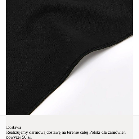
• kwiatowy haft,
• bawełniany klin,
• płaskie krawędzie u dołu.
SKU
1009021800010012
Skład
poliamid 81%, elastan 19%, klin: bawełna 100%
Udostępnij produkt
Podmiot odpowiedzialny
EuroTrade Tex Sp z o.o.
Św. Teresy 91
91-341, Łódź, Polska
+48 500-503-636
info@conteshop.pl
Ten produkt nie ma pytań Możesz zadać pytanie, klikając przycisk
poniżej
Zadaj pytanie
Nowe pytanie
Wyślij
Dostawa
Realizujemy darmową dostawę na terenie całej Polski dla zamówień
powyżej 50 zł.