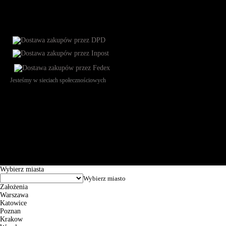
Jesteśmy w sieciach społecznościowych
Św. Teresy 91, 91-341, Łódź, Poland, NIP 732-216-37-57, REGON
101144034, Powszechna Kasa Oszczędności Bank Polski SA, ul.
Puławska 15, 02-515 Warszawa: 30102034080000410205628799.
Godziny pracy: 8:00-16:00 od poniedziałku do piątku. Czas realizacji
zamówienia wynosi od 24h do 2 dni roboczych.
© 2026 EuroTrade Tex Sp. z o.o.
Wybierz miasta
Założenia
Warszawa
Katowice
Poznan
Krakow