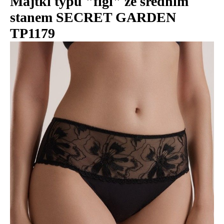
Majtki typu "figi" ze średnim
stanem SECRET GARDEN
TP1179