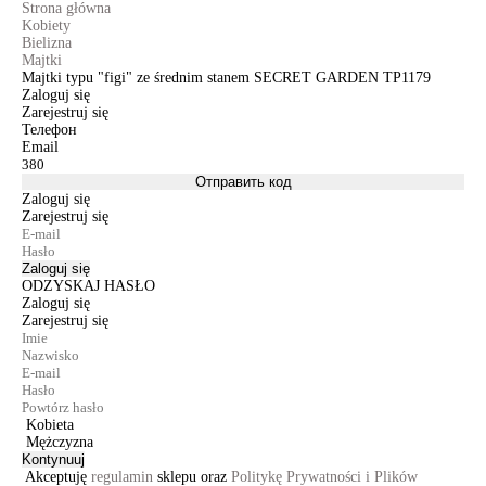
Strona główna
Kobiety
Bielizna
Majtki
Majtki typu "figi" ze średnim stanem SECRET GARDEN TP1179
Zaloguj się
Zarejestruj się
Телефон
Email
Отправить код
Zaloguj się
Zarejestruj się
Zaloguj się
ODZYSKAJ HASŁO
Zaloguj się
Zarejestruj się
Kobieta
Mężczyzna
Kontynuuj
Akceptuję
regulamin
sklepu oraz
Politykę Prywatności i Plików