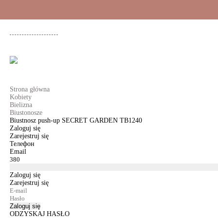
+48 500 503 636
KOBIETY
MĘŻCZYŹNI
DLA DZIEWCZYNEK
DL
Strona główna
Kobiety
Bielizna
Biustonosze
Biustnosz push-up SECRET GARDEN TB1240
Zaloguj się
Zarejestruj się
Телефон
Email
Zaloguj się
Zarejestruj się
Zaloguj się
ODZYSKAJ HASŁO