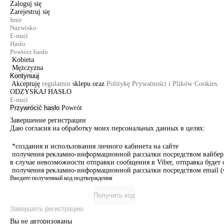
Zaloguj się
Zarejestruj się
Kobieta
Mężczyzna
Kontynuuj
Akceptuję
regulamin
sklepu oraz
Politykę Prywatności i Plików Cookies.
ODZYSKAJ HASŁO
Przywrócić hasło
Powrót
Завершение регистрации
Даю согласия на обработку моих персональных данных в целях:
*создания и использования личного кабинета на сайте
получения рекламно-информационной рассылки посредством вайбер, 
в случае невозможности отправки сообщения в Viber, отправка буде
получения рекламно-информационной рассылки посредством email (ч
Введите полученный код подтверждения
Получить код
Завершить регистрацию
Вы не авторизованы