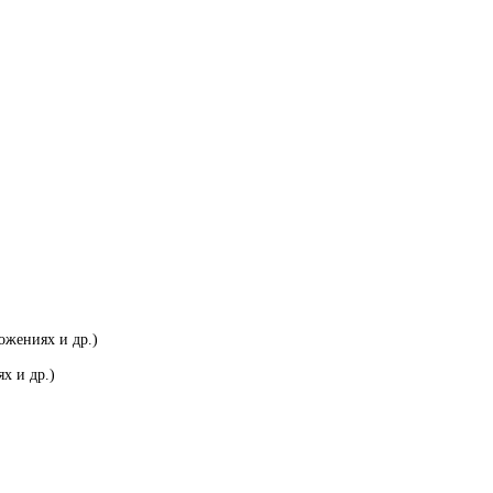
ожениях и др.)
х и др.)