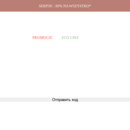
SERP30: -30% NA WSZYSTKO*
O firmie
A CHŁOPCÓW
PROMOCJE
ECO LINE
Отправить код