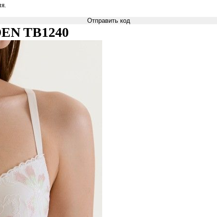
я.
Отправить код
DEN TB1240