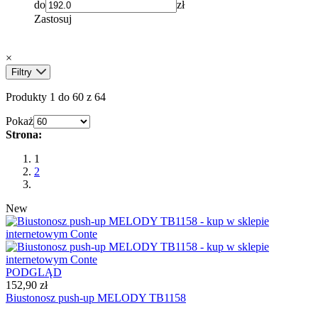
do
zł
Zastosuj
×
Filtry
Produkty 1 do 60 z 64
Pokaż
Strona:
1
2
New
PODGLĄD
152,90 zł
Biustonosz push-up MELODY TB1158