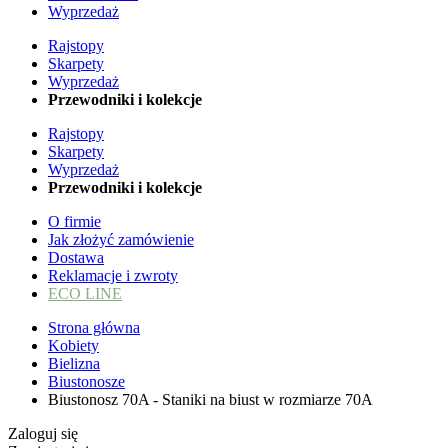
Wyprzedaż
Rajstopy
Skarpety
Wyprzedaż
Przewodniki i kolekcje
Rajstopy
Skarpety
Wyprzedaż
Przewodniki i kolekcje
O firmie
Jak złożyć zamówienie
Dostawa
Reklamacje i zwroty
ECO LINE
Strona główna
Kobiety
Bielizna
Biustonosze
Biustonosz 70A - Staniki na biust w rozmiarze 70A
Zaloguj się