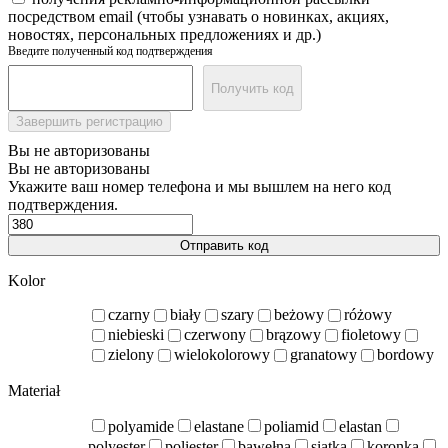
посредством email (чтобы узнавать о новинках, акциях,
новостях, персональных предложениях и др.)
Введите полученный код подтверждения
Получить код
Завершить регистрацию
Вы не авторизованы
Вы не авторизованы
Укажите ваш номер телефона и мы вышлем на него код
подтверждения.
Отправить код
Kolor
czarny
biały
szary
beżowy
różowy
niebieski
czerwony
brązowy
fioletowy
zielony
wielokolorowy
granatowy
bordowy
Materiał
polyamide
elastane
poliamid
elastan
polyester
poliester
bawełna
siatka
koronka