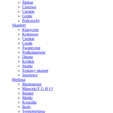
Ślubne
Ciążowe
Cienkie
Grube
Pończochy
Skarpety
Klasyczne
Kolorowe
Cienkie
Ciepłe
Świąteczne
Podkolanówki
Długie
Krótkie
Stopki
Zestawy skarpet
Sportowe
Bielizna
Biustonosze
Miseczki F G H I J
Bustier
Majtki
Koszulki
Body
Termobielizna