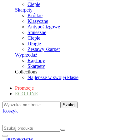
Ciepłe
Skarpety
Krótkie
Klasyczne
Antypoślizgowe
Smieszne
Ciepłe
Długie
Zestawy skarpet
Wyprzedaż
Rajstopy
Skarpety
Collections
Najlepsze w swojej klasie
Promocje
ECO LINE
Koszyk
+48500503636