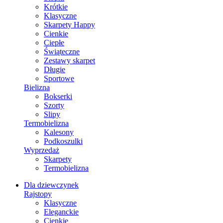
Krótkie
Klasyczne
Skarpety Happy
Cienkie
Ciepłe
Świąteczne
Zestawy skarpet
Długie
Sportowe
Bielizna
Bokserki
Szorty
Slipy
Termobielizna
Kalesony
Podkoszulki
Wyprzedaż
Skarpety
Termobielizna
Dla dziewczynek
Rajstopy
Klasyczne
Eleganckie
Cienkie