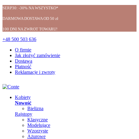
SERP30: -30% NA WSZYSTKO*
DARMOWA DOSTAWA OD 50 zł
100 DNI NA ZWROT TOWARU!
+48 500 503 636
O firmie
Jak złożyć zamówienie
Dostawa
Płatność
Reklamacje i zwroty
Kobiety
Nowość
Bielizna
Rajstopy
Klasyczne
Modelujące
Wzorzyste
Ażurowe