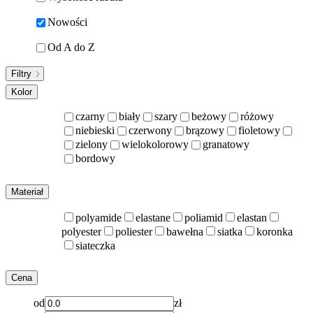
Nowości
Od A do Z
Filtry
Kolor
czarny
biały
szary
beżowy
różowy
niebieski
czerwony
brązowy
fioletowy
zielony
wielokolorowy
granatowy
bordowy
Materiał
polyamide
elastane
poliamid
elastan
polyester
poliester
bawełna
siatka
koronka
siateczka
Cena
od
zł