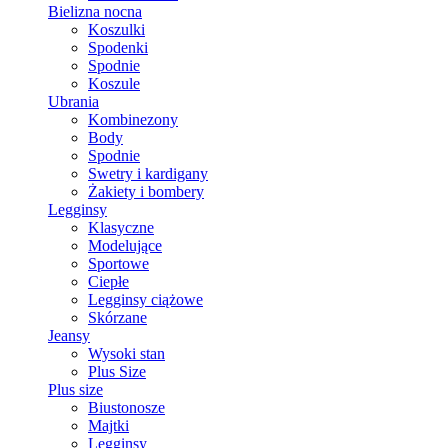
Bielizna nocna
Koszulki
Spodenki
Spodnie
Koszule
Ubrania
Kombinezony
Body
Spodnie
Swetry i kardigany
Żakiety i bombery
Legginsy
Klasyczne
Modelujące
Sportowe
Ciepłe
Legginsy ciążowe
Skórzane
Jeansy
Wysoki stan
Plus Size
Plus size
Biustonosze
Majtki
Legginsy