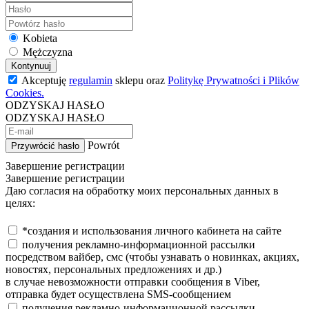
Kobieta
Mężczyzna
Kontynuuj
Akceptuję
regulamin
sklepu oraz
Politykę Prywatności i Plików
Cookies.
ODZYSKAJ HASŁO
ODZYSKAJ HASŁO
Powrót
Przywrócić hasło
Завершение регистрации
Завершение регистрации
Даю согласия на обработку моих персональных данных в
целях:
*создания и использования личного кабинета на сайте
получения рекламно-информационной рассылки
посредством вайбер, смс (чтобы узнавать о новинках, акциях,
новостях, персональных предложениях и др.)
в случае невозможности отправки сообщения в Viber,
отправка будет осуществлена SMS-сообщением
получения рекламно-информационной рассылки