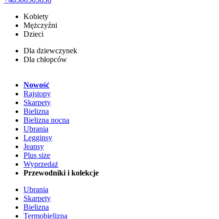
Kobiety
Mężczyźni
Dzieci
Dla dziewczynek
Dla chłopców
Nowość
Rajstopy
Skarpety
Bielizna
Bielizna nocna
Ubrania
Legginsy
Jeansy
Plus size
Wyprzedaż
Przewodniki i kolekcje
Ubrania
Skarpety
Bielizna
Termobielizna