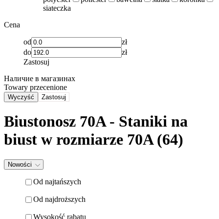
siateczka
Cena
od
zł
do
zł
Zastosuj
Наличие в магазинах
Towary przecenione
Wyczyść
Zastosuj
Biustonosz 70A - Staniki na
biust w rozmiarze 70A (64)
Nowości
Od najtańszych
Od najdroższych
Wysokość rabatu