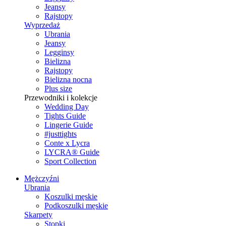
Jeansy
Rajstopy
Wyprzedaż
Ubrania
Jeansy
Legginsy
Bielizna
Rajstopy
Bielizna nocna
Plus size
Przewodniki i kolekcje
Wedding Day
Tights Guide
Lingerie Guide
#justtights
Conte x Lycra
LYCRA® Guide
Sport Сollection
Mężczyźni
Ubrania
Koszulki męskie
Podkoszulki męskie
Skarpety
Stopki