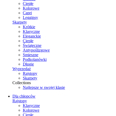
Ciepłe
Kolorowe
Capri
Legginsy
Skarpety
Krótkie
Klasyczne
Eleganckie
Ciepłe
Świąteczne
Antypoślizgowe
Smieszne
Podkolanówki
Długie
Wyprzedaż
Rajstopy
Skarpety
Collections
Najlepsze w swojej klasie
Dla chłopców
Rajstopy
Klasyczne
Kolorowe
Ciepłe