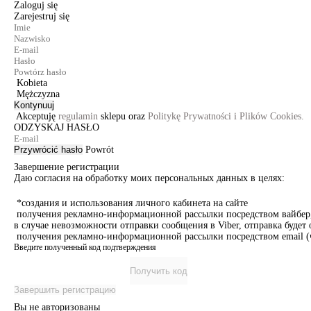
Zaloguj się
Zarejestruj się
Kobieta
Mężczyzna
Kontynuuj
Akceptuję
regulamin
sklepu oraz
Politykę Prywatności i Plików Cookies.
ODZYSKAJ HASŁO
Przywrócić hasło
Powrót
Завершение регистрации
Даю согласия на обработку моих персональных данных в целях:
*создания и использования личного кабинета на сайте
получения рекламно-информационной рассылки посредством вайбер, 
в случае невозможности отправки сообщения в Viber, отправка буде
получения рекламно-информационной рассылки посредством email (ч
Введите полученный код подтверждения
Получить код
Завершить регистрацию
Вы не авторизованы