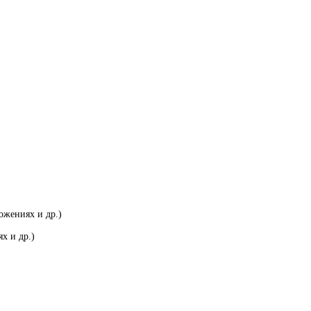
ожениях и др.)
х и др.)