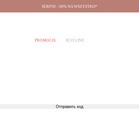
SERP30: -30% NA WSZYSTKO*
O firmie
A CHŁOPCÓW
PROMOCJE
ECO LINE
Отправить код