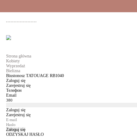
+48 500 503 636
KOBIETY
MĘŻCZYŹNI
DLA DZIEWCZYNEK
DL
Strona główna
Kobiety
Wyprzedaż
Bielizna
Biustonosz TATOUAGE RB1040
Zaloguj się
Zarejestruj się
Телефон
Email
Zaloguj się
Zarejestruj się
Zaloguj się
ODZYSKAJ HASŁO