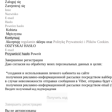
Zaloguj się
Zarejestruj się
Kobieta
Mężczyzna
Kontynuuj
Akceptuję
regulamin
sklepu oraz
Politykę Prywatności i Plików Cookies.
ODZYSKAJ HASŁO
Przywrócić hasło
Powrót
Завершение регистрации
Даю согласия на обработку моих персональных данных в целях:
*создания и использования личного кабинета на сайте
получения рекламно-информационной рассылки посредством вайбер, 
в случае невозможности отправки сообщения в Viber, отправка буде
получения рекламно-информационной рассылки посредством email (ч
Введите полученный код подтверждения
Получить код
Завершить регистрацию
Вы не авторизованы