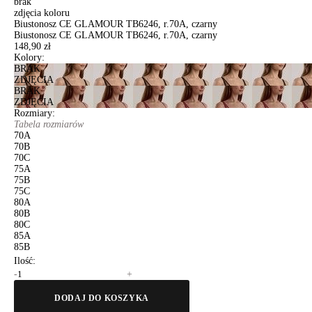
brak
zdjęcia koloru
Biustonosz CE GLAMOUR TB6246, r.70A, czarny
Biustonosz CE GLAMOUR TB6246, r.70A, czarny
148,90 zł
Kolory:
BRAK
ZDJĘCIA
BRAK
ZDJĘCIA
Rozmiary:
Tabela rozmiarów
70A
70B
70C
75A
75B
75C
80A
80B
80C
85A
85B
Ilość:
-
+
DODAJ DO KOSZYKA