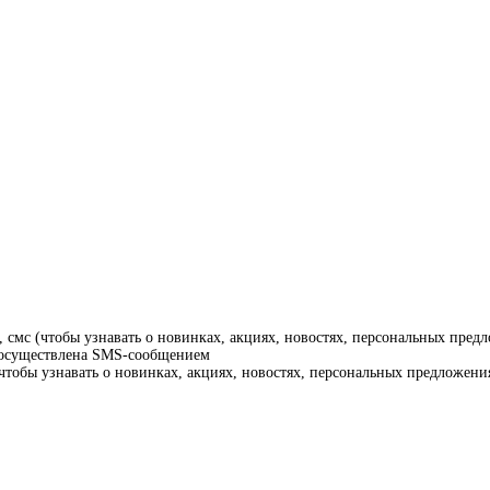
смс (чтобы узнавать о новинках, акциях, новостях, персональных предл
т осуществлена SMS-сообщением
тобы узнавать о новинках, акциях, новостях, персональных предложения