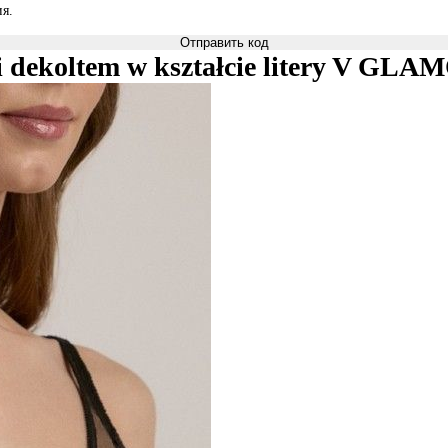
я.
Отправить код
 i dekoltem w kształcie litery V G