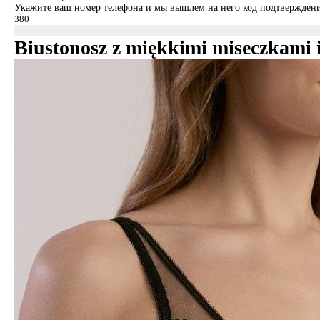
Укажите ваш номер телефона и мы вышлем на него код подтверждени
Biustonosz z miękkimi miseczkami