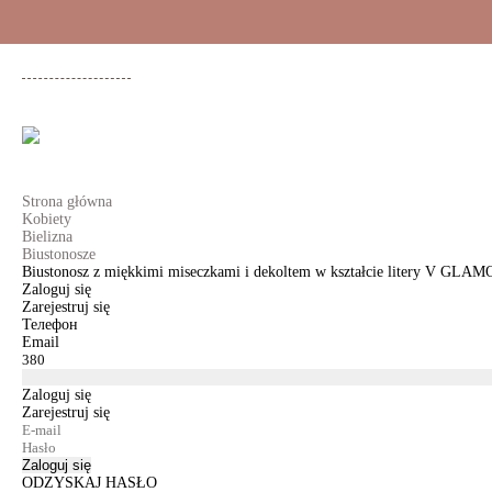
+48 500 503 636
KOBIETY
MĘŻCZYŹNI
DLA DZIEWCZYNEK
DL
Strona główna
Kobiety
Bielizna
Biustonosze
Biustonosz z miękkimi miseczkami i dekoltem w kształcie litery V GL
Zaloguj się
Zarejestruj się
Телефон
Email
Zaloguj się
Zarejestruj się
Zaloguj się
ODZYSKAJ HASŁO