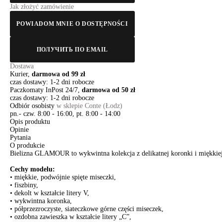
Jak złożyć zamówienie
POWIADOM MNIE O DOSTĘPNOŚCI
ПОЛУЧИТЬ ПО EMAIL
Dostawa
Kurier,
darmowa od 99 zł
czas dostawy: 1-2 dni robocze
Paczkomaty InPost 24/7,
darmowa od 50 zł
czas dostawy: 1-2 dni robocze
Odbiór osobisty
w sklepie Conte (Łodz)
pn.- czw. 8:00 - 16:00, pt. 8:00 - 14:00
Opis produktu
Opinie
Pytania
O produkcie
Bielizna GLAMOUR to wykwintna kolekcja z delikatnej koronki i miękkiej s
Cechy modelu:
• miękkie, podwójnie spięte miseczki,
• fiszbiny,
• dekolt w kształcie litery V,
• wykwintna koronka,
• półprzezroczyste, siateczkowe górne części miseczek,
• ozdobna zawieszka w kształcie litery „C”,