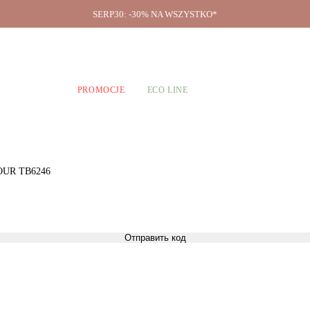
SERP30: -30% NA WSZYSTKO*
O firmie
A CHŁOPCÓW
PROMOCJE
ECO LINE
AMOUR TB6246
Отправить код