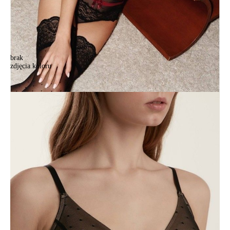
brak
zdjęcia koloru
Biustonosz CE FLIRT TB7172, r.70A, czarny
Biustonosz CE FLIRT TB7172, r.70A, czarny
174,90 zł
43%
99,90 zł
Kolory:
BRAK
ZDJĘCIA
BRAK
ZDJĘCIA
Rozmiary:
Tabela rozmiarów
70A
70B
70C
75A
75B
75C
80A