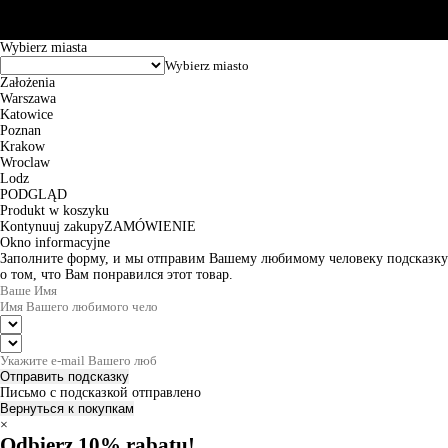
zamówienia wynosi od 24h do 2 dni roboczych.
© 2026 EuroTrade Tex Sp. z o.o.
Wybierz miasta
Założenia
Warszawa
Katowice
Poznan
Krakow
Wroclaw
Lodz
PODGLĄD
Produkt w koszyku
Kontynuuj zakupy
ZAMÓWIENIE
Okno informacyjne
Заполните форму, и мы отправим Вашему любимому человеку подсказку
о том, что Вам понравился этот товар.
Отправить подсказку
Письмо с подсказкой отправлено
Вернуться к покупкам
×
Odbierz 10% rabatu!