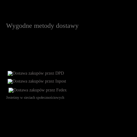
Wygodne metody dostawy
Jesteśmy w sieciach społecznościowych
Św. Teresy 91, 91-341, Łódź, Poland, NIP 732-216-37-57, REGON
101144034, Powszechna Kasa Oszczędności Bank Polski SA, ul.
Puławska 15, 02-515 Warszawa: 30102034080000410205628799.
Godziny pracy: 8:00-16:00 od poniedziałku do piątku. Czas realizacji