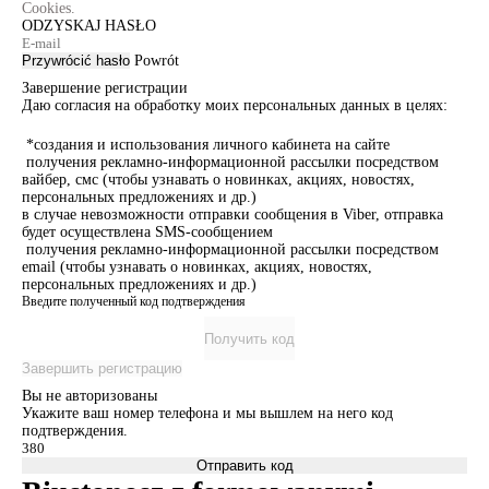
Cookies.
ODZYSKAJ HASŁO
Przywrócić hasło
Powrót
Завершение регистрации
Даю согласия на обработку моих персональных данных в целях:
*создания и использования личного кабинета на сайте
получения рекламно-информационной рассылки посредством
вайбер, смс (чтобы узнавать о новинках, акциях, новостях,
персональных предложениях и др.)
в случае невозможности отправки сообщения в Viber, отправка
будет осуществлена SMS-сообщением
получения рекламно-информационной рассылки посредством
email (чтобы узнавать о новинках, акциях, новостях,
персональных предложениях и др.)
Введите полученный код подтверждения
Получить код
Завершить регистрацию
Вы не авторизованы
Укажите ваш номер телефона и мы вышлем на него код
подтверждения.
Отправить код