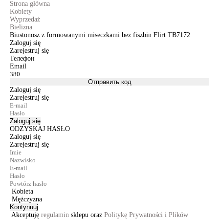
Strona główna
Kobiety
Wyprzedaż
Bielizna
Biustonosz z formowanymi miseczkami bez fiszbin Flirt TB7172
Zaloguj się
Zarejestruj się
Телефон
Email
Отправить код
Zaloguj się
Zarejestruj się
Zaloguj się
ODZYSKAJ HASŁO
Zaloguj się
Zarejestruj się
Kobieta
Mężczyzna
Kontynuuj
Akceptuję
regulamin
sklepu oraz
Politykę Prywatności i Plików