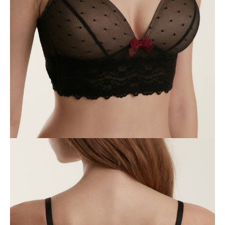
80B
80C
85A
85B
Ilość:
-
+
DODAJ DO KOSZYKA
Jak złożyć zamówienie
POWIADOM MNIE O DOSTĘPNOŚCI
ПОЛУЧИТЬ ПО EMAIL
Dostawa
Kurier,
darmowa od 99 zł
czas dostawy: 1-2 dni robocze
Paczkomaty InPost 24/7,
darmowa od 50 zł
czas dostawy: 1-2 dni robocze
Odbiór osobisty
w sklepie Conte (Łodz)
pn.- czw. 8:00 - 16:00, pt. 8:00 - 14:00
Opis produktu
Opinie
Pytania
O produkcie