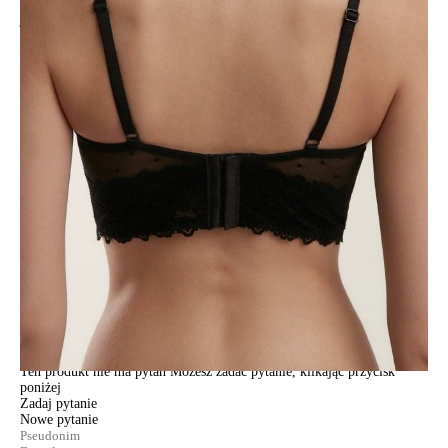
Pełna wdzięku, wyrazista i nieco prowokacyjna bielizna Flirt stworzona
jest z kwiecistej koronki i siateczki w drobne groszki. Jako detale
zastosowano cienkie elastyczne wstążki z organzy i zwiewne kokardki,
które podkreślają powagę serii i tworzą uwodzicielski wygląd.
Cechy modelu:
• usztywniana miseczka z nieelastyczną podszewką,
• elastyczne fiszbiny boczne dla wygodnego dopasowania,
• bez fiszbin,
• czterorzędowe zapięcie,
• kwiecista koronka i siateczka w małe kropki,
• cienkie regulowane ramiączka,
• elegancka, wyrazista i lekko prowokująca bielizna.
SKU
1009011530350012
Skład
poliamid 58%, poliester 28%, elastan 14%
Udostępnij produkt
Podmiot odpowiedzialny
EuroTrade Tex Sp z o.o.
Św. Teresy 91
91-341, Łódź, Polska
+48 500-503-636
info@conteshop.pl
Ten produkt nie ma pytań Możesz zadać pytanie, klikając przycisk
poniżej
Zadaj pytanie
Nowe pytanie