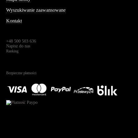
Wyszukiwanie zaawansowane
Kontakt
Dane kontaktowe
Św. Teresy 91,
91-341, Łódź, Polska
+48 500 503 636
Napisz do nas
Ranking
4.95
Na podstawie
1822
recenzji
Bezpieczne płatności