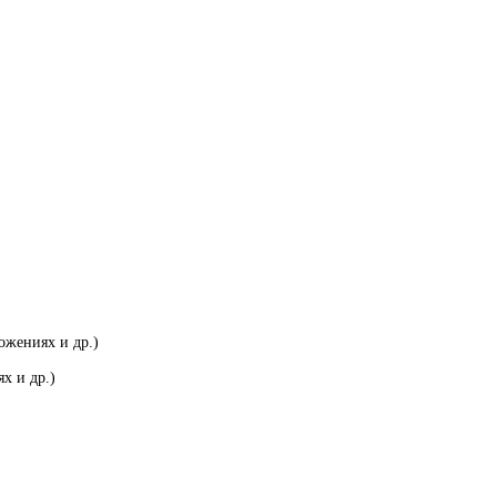
ожениях и др.)
х и др.)