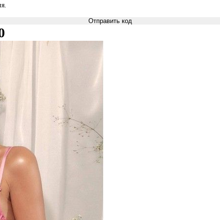
я.
Отправить код
0