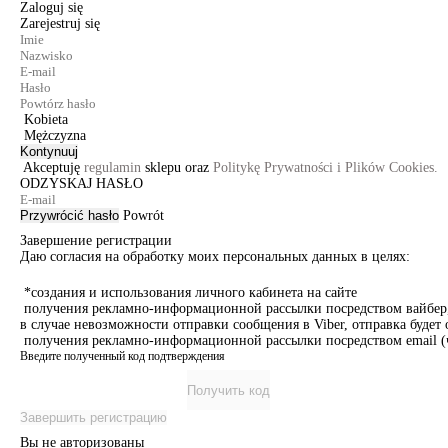
Zaloguj się
Zarejestruj się
Kobieta
Mężczyzna
Kontynuuj
Akceptuję
regulamin
sklepu oraz
Politykę Prywatności i Plików Cookies.
ODZYSKAJ HASŁO
Przywrócić hasło
Powrót
Завершение регистрации
Даю согласия на обработку моих персональных данных в целях:
*создания и использования личного кабинета на сайте
получения рекламно-информационной рассылки посредством вайбер, 
в случае невозможности отправки сообщения в Viber, отправка буде
получения рекламно-информационной рассылки посредством email (ч
Введите полученный код подтверждения
Получить код
Завершить регистрацию
Вы не авторизованы