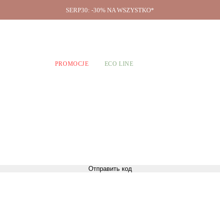
SERP30: -30% NA WSZYSTKO*
O firmie
A CHŁOPCÓW
PROMOCJE
ECO LINE
Отправить код