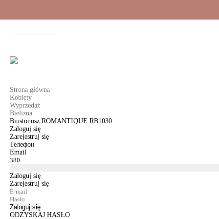
+48 500 503 636
KOBIETY
MĘŻCZYŹNI
DLA DZIEWCZYNEK
DL
Strona główna
Kobiety
Wyprzedaż
Bielizna
Biustonosz ROMANTIQUE RB1030
Zaloguj się
Zarejestruj się
Телефон
Email
Zaloguj się
Zarejestruj się
Zaloguj się
ODZYSKAJ HASŁO