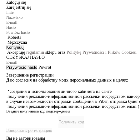
Zaloguj się
Zarejestruj się
Kobieta
Mężczyzna
Kontynuuj
Akceptuję
regulamin
sklepu oraz
Politykę Prywatności i Plików Cookies.
ODZYSKAJ HASŁO
Przywrócić hasło
Powrót
Завершение регистрации
Даю согласия на обработку моих персональных данных в целях:
*создания и использования личного кабинета на сайте
получения рекламно-информационной рассылки посредством вайбер, 
в случае невозможности отправки сообщения в Viber, отправка буде
получения рекламно-информационной рассылки посредством email (ч
Введите полученный код подтверждения
Получить код
Завершить регистрацию
Вы не авторизованы