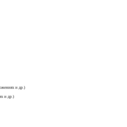
ожениях и др.)
х и др.)