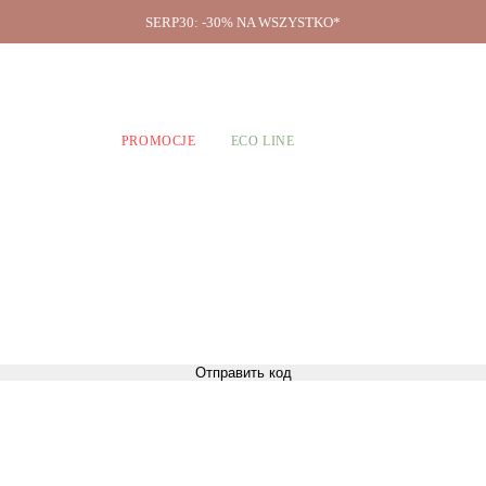
SERP30: -30% NA WSZYSTKO*
O firmie
A CHŁOPCÓW
PROMOCJE
ECO LINE
Отправить код