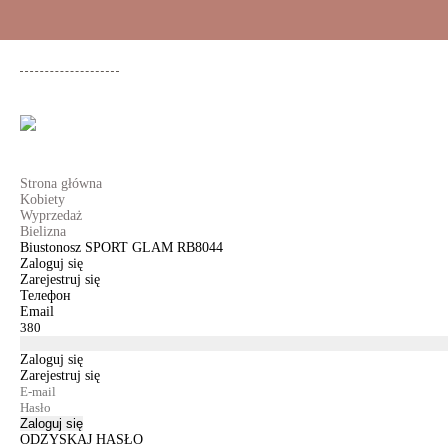
+48 500 503 636
KOBIETY
MĘŻCZYŹNI
DLA DZIEWCZYNEK
DL
Strona główna
Kobiety
Wyprzedaż
Bielizna
Biustonosz SPORT GLAM RB8044
Zaloguj się
Zarejestruj się
Телефон
Email
Zaloguj się
Zarejestruj się
Zaloguj się
ODZYSKAJ HASŁO