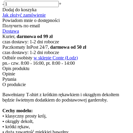
-
+
Dodaj do koszyka
Jak złożyć zamówienie
Powiadom mnie o dostępności
Получить по email
Dostawa
Kurier,
darmowa od 99 zł
czas dostawy: 1-2 dni robocze
Paczkomaty InPost 24/7,
darmowa od 50 zł
czas dostawy: 1-2 dni robocze
Odbiór osobisty
w sklepie Conte (Łodz)
pn.- czw. 8:00 - 16:00, pt. 8:00 - 14:00
Opis produktu
Opinie
Pytania
O produkcie
Bawełniany T-shirt z krótkim rękawkiem i okrągłym dekoltem
będzie świetnym dodatkiem do podstawowej garderoby.
Cechy modelu:
• klasyczny prosty krój,
• okrągły dekolt,
• krótki rękaw,
• duża zawartość miękkiej bawełny,