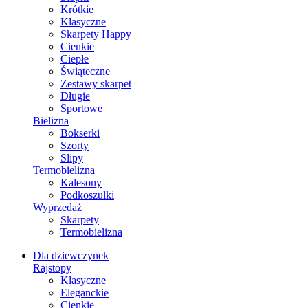
Krótkie
Klasyczne
Skarpety Happy
Cienkie
Ciepłe
Świąteczne
Zestawy skarpet
Długie
Sportowe
Bielizna
Bokserki
Szorty
Slipy
Termobielizna
Kalesony
Podkoszulki
Wyprzedaż
Skarpety
Termobielizna
Dla dziewczynek
Rajstopy
Klasyczne
Eleganckie
Cienkie