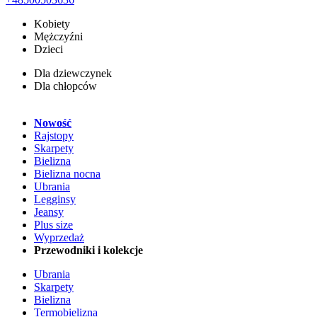
Kobiety
Mężczyźni
Dzieci
Dla dziewczynek
Dla chłopców
Nowość
Rajstopy
Skarpety
Bielizna
Bielizna nocna
Ubrania
Legginsy
Jeansy
Plus size
Wyprzedaż
Przewodniki i kolekcje
Ubrania
Skarpety
Bielizna
Termobielizna