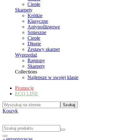
Ciepłe
Skarpety
Krótkie
Klasyczne
Antypoślizgowe
Smieszne
Ciepłe
Długie
Zestawy skarpet
Wyprzedaż
Rajstopy
Skarpety
Collections
Najlepsze w swojej klasie
Promocje
ECO LINE
Koszyk
+48500503636