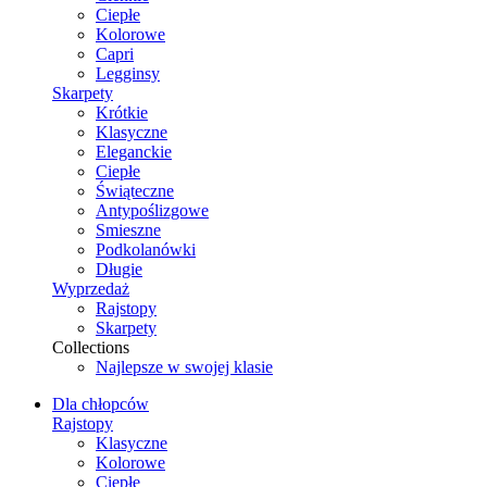
Ciepłe
Kolorowe
Capri
Legginsy
Skarpety
Krótkie
Klasyczne
Eleganckie
Ciepłe
Świąteczne
Antypoślizgowe
Smieszne
Podkolanówki
Długie
Wyprzedaż
Rajstopy
Skarpety
Collections
Najlepsze w swojej klasie
Dla chłopców
Rajstopy
Klasyczne
Kolorowe
Ciepłe