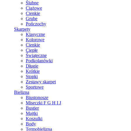
Ślubne
Ciążowe
Cienkie
Grube
Pończochy
Skarpety
Klasyczne
Kolorowe
Cienkie
Ciepłe
Świąteczne
Podkolanówki
Długie
Krótkie
Stopki
Zestawy skarpet
Sportowe
Bielizna
Biustonosze
Miseczki F G H I J
Bustier
Majtki
Koszulki
Body
Termobielizna