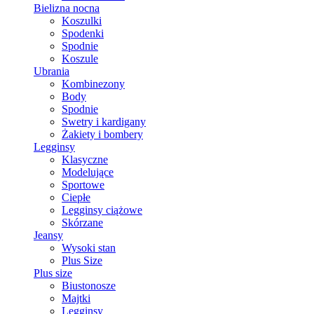
Bielizna nocna
Koszulki
Spodenki
Spodnie
Koszule
Ubrania
Kombinezony
Body
Spodnie
Swetry i kardigany
Żakiety i bombery
Legginsy
Klasyczne
Modelujące
Sportowe
Ciepłe
Legginsy ciążowe
Skórzane
Jeansy
Wysoki stan
Plus Size
Plus size
Biustonosze
Majtki
Legginsy