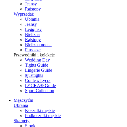
Jeansy
Rajstopy
Wyprzedaż
Ubrania
Jeansy
Legginsy
Bielizna
Rajstopy
Bielizna nocna
Plus size
Przewodniki i kolekcje
Wedding Day
Tights Guide
Lingerie Guide
#justtights
Conte x Lycra
LYCRA® Guide
Sport Сollection
Mężczyźni
Ubrania
Koszulki męskie
Podkoszulki męskie
Skarpety
Stopki