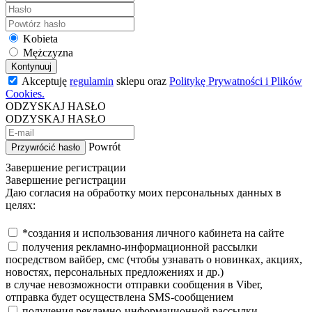
Kobieta
Mężczyzna
Kontynuuj
Akceptuję
regulamin
sklepu oraz
Politykę Prywatności i Plików
Cookies.
ODZYSKAJ HASŁO
ODZYSKAJ HASŁO
Powrót
Przywrócić hasło
Завершение регистрации
Завершение регистрации
Даю согласия на обработку моих персональных данных в
целях:
*создания и использования личного кабинета на сайте
получения рекламно-информационной рассылки
посредством вайбер, смс (чтобы узнавать о новинках, акциях,
новостях, персональных предложениях и др.)
в случае невозможности отправки сообщения в Viber,
отправка будет осуществлена SMS-сообщением
получения рекламно-информационной рассылки