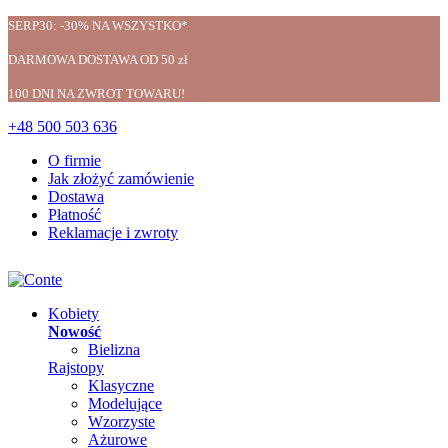
SERP30: -30% NA WSZYSTKO*
DARMOWA DOSTAWA OD 50 zł
100 DNI NA ZWROT TOWARU!
+48 500 503 636
O firmie
Jak złożyć zamówienie
Dostawa
Płatność
Reklamacje i zwroty
Kobiety
Nowość
Bielizna
Rajstopy
Klasyczne
Modelujące
Wzorzyste
Ażurowe