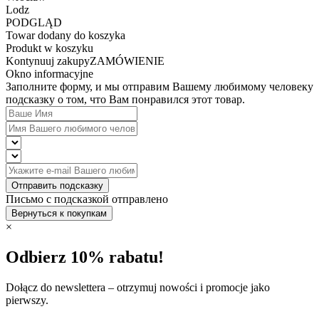
Lodz
PODGLĄD
Towar dodany do koszyka
Produkt w koszyku
Kontynuuj zakupy
ZAMÓWIENIE
Okno informacyjne
Заполните форму, и мы отправим Вашему любимому человеку
подсказку о том, что Вам понравился этот товар.
Отправить подсказку
Письмо с подсказкой отправлено
Вернуться к покупкам
×
Odbierz 10% rabatu!
Dołącz do newslettera – otrzymuj nowości i promocje jako
pierwszy.