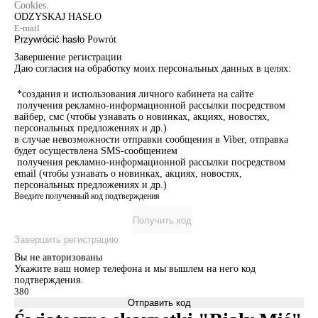
Cookies.
ODZYSKAJ HASŁO
Przywrócić hasło
Powrót
Завершение регистрации
Даю согласия на обработку моих персональных данных в целях:
*создания и использования личного кабинета на сайте
получения рекламно-информационной рассылки посредством
вайбер, смс (чтобы узнавать о новинках, акциях, новостях,
персональных предложениях и др.)
в случае невозможности отправки сообщения в Viber, отправка
будет осуществлена SMS-сообщением
получения рекламно-информационной рассылки посредством
email (чтобы узнавать о новинках, акциях, новостях,
персональных предложениях и др.)
Введите полученный код подтверждения
Получить код
Завершить регистрацию
Вы не авторизованы
Укажите ваш номер телефона и мы вышлем на него код
подтверждения.
Отправить код