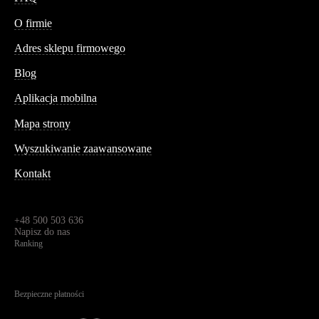
Conteshop
O firmie
Adres sklepu firmowego
Blog
Aplikacja mobilna
Informacja
Mapa strony
Wyszukiwanie zaawansowane
Kontakt
Dane kontaktowe
Św. Teresy 91,
91-341, Łódź, Polska
+48 500 503 636
Napisz do nas
Ranking
4.95
Na podstawie
1826
recenzji
Bezpieczne płatności