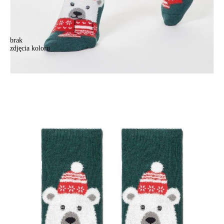
brak
zdjęcia koloru
Skarpetki świąteczne damskie, r.23-25, 442 ciemnoturkusowy
Skarpetki świąteczne damskie, r.23-25, 442 ciemnoturkusowy
28,90 zł
48%
14,90 zł
Kolory:
BRAK
ZDJĘCIA
Rozmiary:
Tabela rozmiarów
36-39
Ilość:
-
+
DODAJ DO KOSZYKA
Jak złożyć zamówienie
POWIADOM MNIE O DOSTĘPNOŚCI