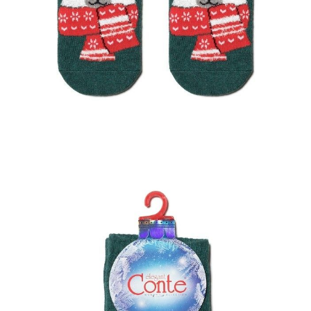
ПОЛУЧИТЬ ПО EMAIL
Dostawa
Kurier,
darmowa od 99 zł
czas dostawy: 1-2 dni robocze
Paczkomaty InPost 24/7,
darmowa od 50 zł
czas dostawy: 1-2 dni robocze
Odbiór osobisty
w sklepie Conte (Łodz)
pn.- czw. 8:00 - 16:00, pt. 8:00 - 14:00
Opis produktu
Opinie
Pytania
O produkcie
Świąteczne skarpetki z puszystym białym misiem, ozdobione
cyrkoniami i lureksem – tego potrzebujesz w świątecznym czasie!
Skarpetki staną się oryginalnym akcentem Twojego ubioru i
wspaniałym prezentem dla przyjaciół i rodziny.
LYCRA®:
skarpetki z włóknem LYCRA® mają doskonałą
rozciągliwość we wszystkich kierunkach, wielokrotnie odzyskują swój
pierwotny kształt, nie zsuwają się ze stóp podczas noszenia i nie
pozostawiają czerwonych śladów po gumce.
SKU
1001320950030055442
Skład
bawełna 70%; poliamid 14%; poliester 14%; elastan 2%
Udostępnij produkt