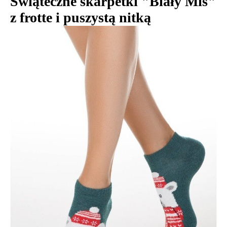
Świąteczne skarpetki "Biały Miś"
z frotte i puszystą nitką