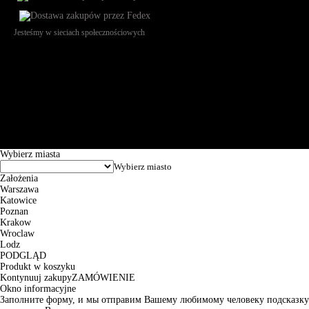
Jesteśmy w sieciach społecznościowych
Św. Teresy 91, 91-341, Łódź, Poland, NIP 732-216-37-57, REGON
101144034, Powszechna Kasa Oszczędności Bank Polski SA, ul.
Puławska 15, 02-515 Warszawa: 30102034080000410205628799.
Godziny pracy: 8:00-16:00 od poniedziałku do piątku. Czas realizacji
zamówienia wynosi od 24h do 2 dni roboczych.
© 2026 EuroTrade Tex Sp. z o.o.
Wybierz miasta
Założenia
Warszawa
Katowice
Poznan
Krakow
Wroclaw
Lodz
PODGLĄD
Produkt w koszyku
Kontynuuj zakupy
ZAMÓWIENIE
Okno informacyjne
Заполните форму, и мы отправим Вашему любимому человеку подсказку