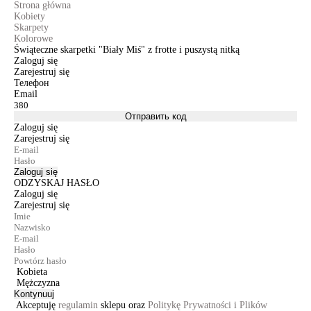
Strona główna
Kobiety
Skarpety
Kolorowe
Świąteczne skarpetki "Biały Miś" z frotte i puszystą nitką
Zaloguj się
Zarejestruj się
Телефон
Email
Отправить код
Zaloguj się
Zarejestruj się
Zaloguj się
ODZYSKAJ HASŁO
Zaloguj się
Zarejestruj się
Kobieta
Mężczyzna
Kontynuuj
Akceptuję
regulamin
sklepu oraz
Politykę Prywatności i Plików