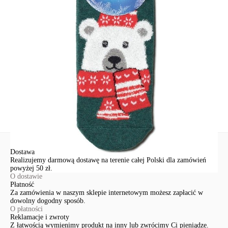
Podmiot odpowiedzialny
EuroTrade Tex Sp z o.o.
Św. Teresy 91
91-341, Łódź, Polska
+48 500-503-636
info@conteshop.pl
Ten produkt nie ma pytań Możesz zadać pytanie, klikając przycisk
poniżej
Zadaj pytanie
Nowe pytanie
Wyślij
Dostawa
Realizujemy darmową dostawę na terenie całej Polski dla zamówień
powyżej 50 zł.
O dostawie
Płatność
Za zamówienia w naszym sklepie internetowym możesz zapłacić w
dowolny dogodny sposób.
O płatności
Reklamacje i zwroty
Z łatwością wymienimy produkt na inny lub zwrócimy Ci pieniądze.