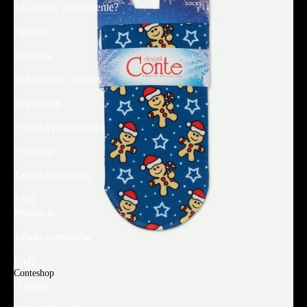
Jak złożyć zamówienie?
Płatność
Dostawa
Reklamacje i zwroty
Regulamin
Polityka prywatności
Promocje
Tabela rozmiarów
FAQ
Promocje
Tabela rozmiarów
FAQ
Conteshop
O firmie