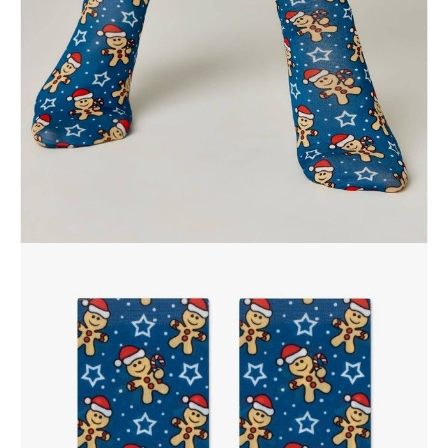
Dostawa
Kurier,
darmowa od 99 zł
czas dostawy: 1-2 dni robocze
Paczkomaty InPost 24/7,
darmowa od 50 zł
czas dostawy: 1-2 dni robocze
Odbiór osobisty
w sklepie Conte (Łodz)
pn.- czw. 8:00 - 16:00, pt. 8:00 - 14:00
Opis produktu
Opinie
Pytania
O produkcie
Obcisłe elastyczne skarpetki Fantasy z kolorywymi nadrukami będą
stylowym dodatkiem do świątecznego looku lub oryginalnym
prezentem dla dziewczyn, które lubią tworzyć indywidualne stylizacje.
LYCRA®: Skarpety zawierające włókno LYCRA® mają doskonałą
rozciągliwość we wszystkich kierunkach, wielokrotnie odzyskują swój
pierwotny kształt, nie zsuwają się ze stóp podczas noszenia i nie
pozostawiają czerwonych śladów po gumce.
SKU
1001290120030000127
Skład
poliester 72%, poliamid 18%, elastan 10%
Udostępnij produkt
Podmiot odpowiedzialny
EuroTrade Tex Sp z o.o.
Św. Teresy 91
91-341, Łódź, Polska