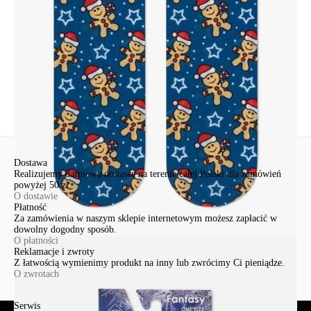
+48 500-503-636
info@conteshop.pl
Ten produkt nie ma pytań Możesz zadać pytanie, klikając przycisk
poniżej
Zadaj pytanie
Nowe pytanie
Wyślij
Dostawa
Realizujemy darmową dostawę na terenie całej Polski dla zamówień
powyżej 50 zł.
O dostawie
Płatność
Za zamówienia w naszym sklepie internetowym możesz zapłacić w
dowolny dogodny sposób.
O płatności
Reklamacje i zwroty
Z łatwością wymienimy produkt na inny lub zwrócimy Ci pieniądze.
O zwrotach
Serwis