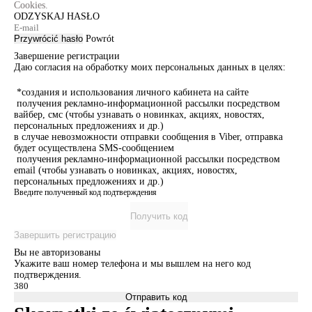
Cookies.
ODZYSKAJ HASŁO
Przywrócić hasło
Powrót
Завершение регистрации
Даю согласия на обработку моих персональных данных в целях:
*создания и использования личного кабинета на сайте
получения рекламно-информационной рассылки посредством
вайбер, смс (чтобы узнавать о новинках, акциях, новостях,
персональных предложениях и др.)
в случае невозможности отправки сообщения в Viber, отправка
будет осуществлена SMS-сообщением
получения рекламно-информационной рассылки посредством
email (чтобы узнавать о новинках, акциях, новостях,
персональных предложениях и др.)
Введите полученный код подтверждения
Получить код
Завершить регистрацию
Вы не авторизованы
Укажите ваш номер телефона и мы вышлем на него код
подтверждения.
Отправить код