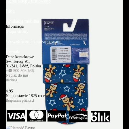
Adres sklepu firmowego
Blog
Aplikacja mobilna
Informacja
Mapa strony
Wyszukiwanie zaawansowane
Kontakt
Dane kontaktowe
Św. Teresy 91,
91-341, Łódź, Polska
+48 500 503 636
Napisz do nas
Ranking
4.95
Na podstawie
1825
recenzji
Bezpieczne płatności