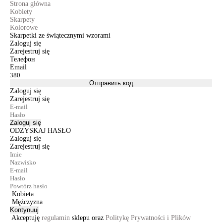
Strona główna
Kobiety
Skarpety
Kolorowe
Skarpetki ze świątecznymi wzorami
Zaloguj się
Zarejestruj się
Телефон
Email
Отправить код
Zaloguj się
Zarejestruj się
Zaloguj się
ODZYSKAJ HASŁO
Zaloguj się
Zarejestruj się
Kobieta
Mężczyzna
Kontynuuj
Akceptuję
regulamin
sklepu oraz
Politykę Prywatności i Plików