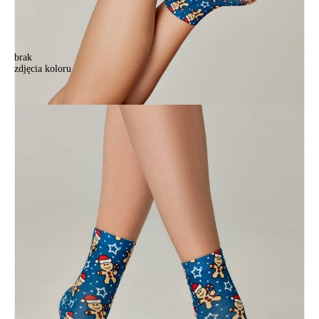
brak
zdjęcia koloru
Skarpetki damskie świąteczne CE FANTASY, r.36-39, 127
Skarpetki damskie świąteczne CE FANTASY, r.36-39, 127
18,90 zł
Kolory:
BRAK
ZDJĘCIA
Rozmiary:
Tabela rozmiarów
36-39
Ilość:
-
+
DODAJ DO KOSZYKA
Jak złożyć zamówienie
POWIADOM MNIE O DOSTĘPNOŚCI
ПОЛУЧИТЬ ПО EMAIL