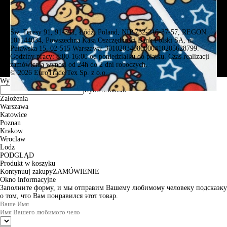
Św. Teresy 91, 91-341, Łódź, Poland, NIP 732-216-37-57, REGON
101144034, Powszechna Kasa Oszczędności Bank Polski SA, ul.
Puławska 15, 02-515 Warszawa: 30102034080000410205628799.
Godziny pracy: 8:00-16:00 od poniedziałku do piątku. Czas realizacji
zamówienia wynosi od 24h do 2 dni roboczych.
© 2026 EuroTrade Tex Sp. z o.o.
Wybierz miasta
Założenia
Warszawa
Katowice
Poznan
Krakow
Wroclaw
Lodz
PODGLĄD
Produkt w koszyku
Kontynuuj zakupy
ZAMÓWIENIE
Okno informacyjne
Заполните форму, и мы отправим Вашему любимому человеку подсказку
о том, что Вам понравился этот товар.