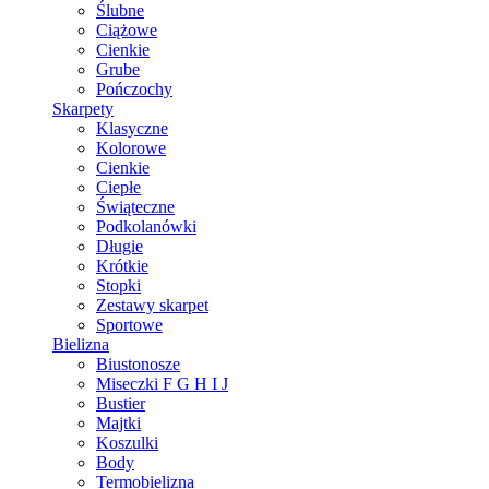
Ślubne
Ciążowe
Cienkie
Grube
Pończochy
Skarpety
Klasyczne
Kolorowe
Cienkie
Ciepłe
Świąteczne
Podkolanówki
Długie
Krótkie
Stopki
Zestawy skarpet
Sportowe
Bielizna
Biustonosze
Miseczki F G H I J
Bustier
Majtki
Koszulki
Body
Termobielizna