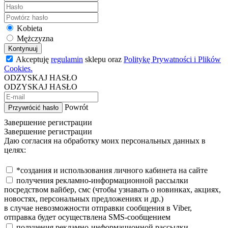
Kobieta
Mężczyzna
Kontynuuj
Akceptuję
regulamin
sklepu oraz
Politykę Prywatności i Plików
Cookies.
ODZYSKAJ HASŁO
ODZYSKAJ HASŁO
Powrót
Przywrócić hasło
Завершение регистрации
Завершение регистрации
Даю согласия на обработку моих персональных данных в
целях:
*создания и использования личного кабинета на сайте
получения рекламно-информационной рассылки
посредством вайбер, смс (чтобы узнавать о новинках, акциях,
новостях, персональных предложениях и др.)
в случае невозможности отправки сообщения в Viber,
отправка будет осуществлена SMS-сообщением
получения рекламно-информационной рассылки