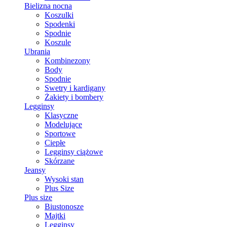
Bielizna nocna
Koszulki
Spodenki
Spodnie
Koszule
Ubrania
Kombinezony
Body
Spodnie
Swetry i kardigany
Żakiety i bombery
Legginsy
Klasyczne
Modelujące
Sportowe
Ciepłe
Legginsy ciążowe
Skórzane
Jeansy
Wysoki stan
Plus Size
Plus size
Biustonosze
Majtki
Legginsy