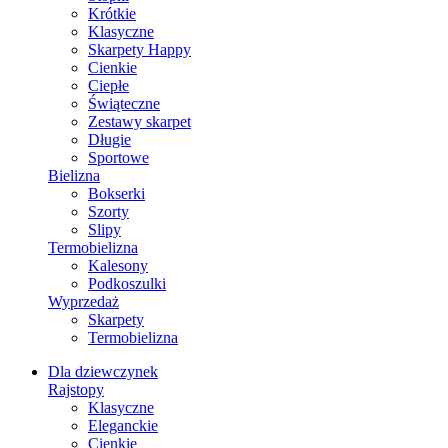
Krótkie
Klasyczne
Skarpety Happy
Cienkie
Ciepłe
Świąteczne
Zestawy skarpet
Długie
Sportowe
Bielizna
Bokserki
Szorty
Slipy
Termobielizna
Kalesony
Podkoszulki
Wyprzedaż
Skarpety
Termobielizna
Dla dziewczynek
Rajstopy
Klasyczne
Eleganckie
Cienkie