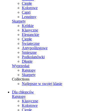
Ciepłe
Kolorowe
Capri
Legginsy
Skarpety
Krótkie
Klasyczne
Eleganckie
Ciepłe
Świąteczne
Antypoślizgowe
Smieszne
Podkolanówki
Długie
Wyprzedaż
Rajstopy
Skarpety
Collections
Najlepsze w swojej klasie
Dla chłopców
Rajstopy
Klasyczne
Kolorowe
Ciepłe