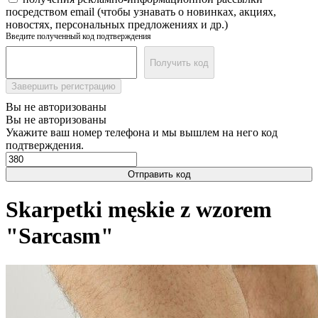
посредством email (чтобы узнавать о новинках, акциях,
новостях, персональных предложениях и др.)
Введите полученный код подтверждения
Получить код
Завершить регистрацию
Вы не авторизованы
Вы не авторизованы
Укажите ваш номер телефона и мы вышлем на него код
подтверждения.
Отправить код
Skarpetki męskie z wzorem
"Sarcasm"