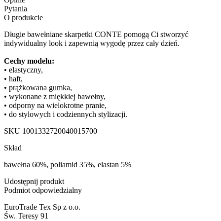
Pytania
O produkcie
Długie bawełniane skarpetki CONTE pomogą Ci stworzyć
indywidualny look i zapewnią wygodę przez cały dzień.
Cechy modelu:
• elastyczny,
• haft,
• prążkowana gumka,
• wykonane z miękkiej bawełny,
• odporny na wielokrotne pranie,
• do stylowych i codziennych stylizacji.
SKU
1001332720040015700
Skład
bawełna 60%, poliamid 35%, elastan 5%
Udostępnij produkt
Podmiot odpowiedzialny
EuroTrade Tex Sp z o.o.
Św. Teresy 91