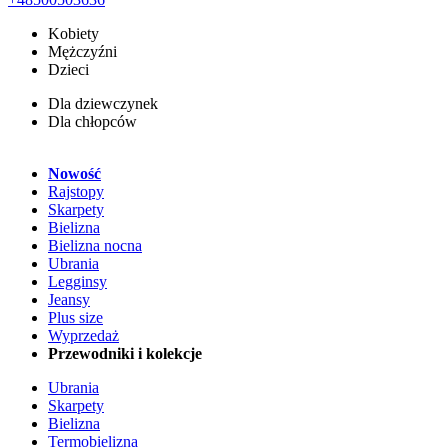
Kobiety
Mężczyźni
Dzieci
Dla dziewczynek
Dla chłopców
Nowość
Rajstopy
Skarpety
Bielizna
Bielizna nocna
Ubrania
Legginsy
Jeansy
Plus size
Wyprzedaż
Przewodniki i kolekcje
Ubrania
Skarpety
Bielizna
Termobielizna