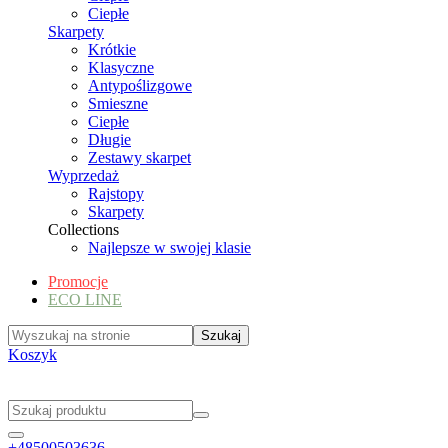
Ciepłe
Skarpety
Krótkie
Klasyczne
Antypoślizgowe
Smieszne
Ciepłe
Długie
Zestawy skarpet
Wyprzedaż
Rajstopy
Skarpety
Collections
Najlepsze w swojej klasie
Promocje
ECO LINE
Koszyk
+48500503636