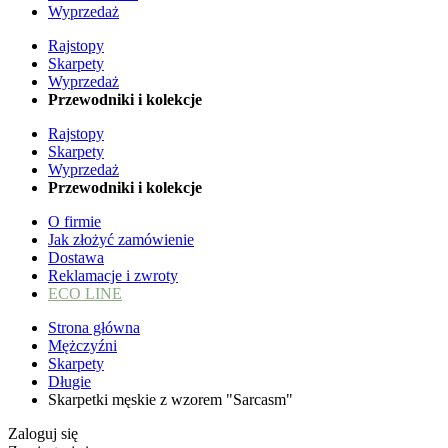
Wyprzedaż
Rajstopy
Skarpety
Wyprzedaż
Przewodniki i kolekcje
Rajstopy
Skarpety
Wyprzedaż
Przewodniki i kolekcje
O firmie
Jak złożyć zamówienie
Dostawa
Reklamacje i zwroty
ECO LINE
Strona główna
Mężczyźni
Skarpety
Długie
Skarpetki męskie z wzorem "Sarcasm"
Zaloguj się