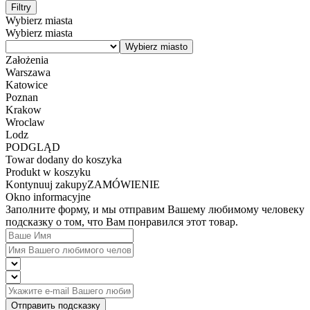
Filtry
Wybierz miasta
Wybierz miasta
Założenia
Warszawa
Katowice
Poznan
Krakow
Wroclaw
Lodz
PODGLĄD
Towar dodany do koszyka
Produkt w koszyku
Kontynuuj zakupy
ZAMÓWIENIE
Okno informacyjne
Заполните форму, и мы отправим Вашему любимому человеку
подсказку о том, что Вам понравился этот товар.
Отправить подсказку