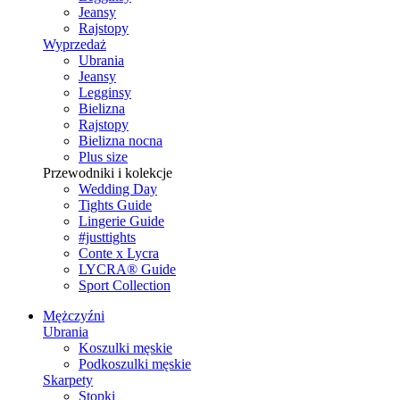
Jeansy
Rajstopy
Wyprzedaż
Ubrania
Jeansy
Legginsy
Bielizna
Rajstopy
Bielizna nocna
Plus size
Przewodniki i kolekcje
Wedding Day
Tights Guide
Lingerie Guide
#justtights
Conte x Lycra
LYCRA® Guide
Sport Сollection
Mężczyźni
Ubrania
Koszulki męskie
Podkoszulki męskie
Skarpety
Stopki