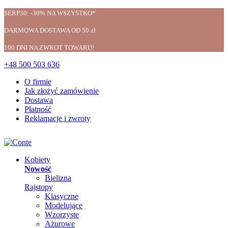
SERP30: -30% NA WSZYSTKO*
DARMOWA DOSTAWA OD 50 zł
100 DNI NA ZWROT TOWARU!
+48 500 503 636
O firmie
Jak złożyć zamówienie
Dostawa
Płatność
Reklamacje i zwroty
Kobiety
Nowość
Bielizna
Rajstopy
Klasyczne
Modelujące
Wzorzyste
Ażurowe