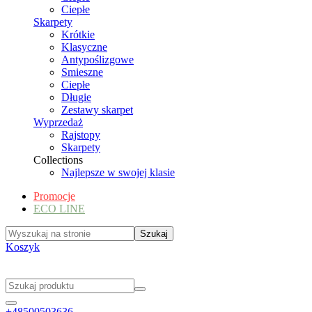
Ciepłe
Skarpety
Krótkie
Klasyczne
Antypoślizgowe
Smieszne
Ciepłe
Długie
Zestawy skarpet
Wyprzedaż
Rajstopy
Skarpety
Collections
Najlepsze w swojej klasie
Promocje
ECO LINE
Koszyk
+48500503636