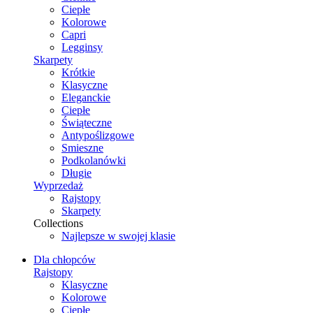
Ciepłe
Kolorowe
Capri
Legginsy
Skarpety
Krótkie
Klasyczne
Eleganckie
Ciepłe
Świąteczne
Antypoślizgowe
Smieszne
Podkolanówki
Długie
Wyprzedaż
Rajstopy
Skarpety
Collections
Najlepsze w swojej klasie
Dla chłopców
Rajstopy
Klasyczne
Kolorowe
Ciepłe