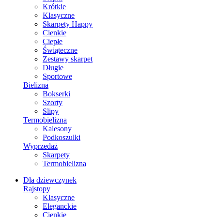
Krótkie
Klasyczne
Skarpety Happy
Cienkie
Ciepłe
Świąteczne
Zestawy skarpet
Długie
Sportowe
Bielizna
Bokserki
Szorty
Slipy
Termobielizna
Kalesony
Podkoszulki
Wyprzedaż
Skarpety
Termobielizna
Dla dziewczynek
Rajstopy
Klasyczne
Eleganckie
Cienkie