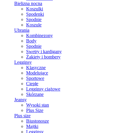
Bielizna nocna
Koszulki
Spodenki
Spodnie
Koszule
Ubrania
Kombinezony
Body
Spodnie
Swetry i kardigany
Żakiety i bombery
Legginsy
Klasyczne
Modelujące
Sportowe
Ciepłe
Legginsy ciążowe
Skórzane
Jeansy
Wysoki stan
Plus Size
Plus size
Biustonosze
Majtki
Legginsy