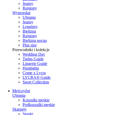
Jeansy
Rajstopy
Wyprzedaż
Ubrania
Jeansy
Legginsy
Bielizna
Rajstopy
Bielizna nocna
Plus size
Przewodniki i kolekcje
Wedding Day
Tights Guide
Lingerie Guide
#justtights
Conte x Lycra
LYCRA® Guide
Sport Сollection
Mężczyźni
Ubrania
Koszulki męskie
Podkoszulki męskie
Skarpety
Stopki