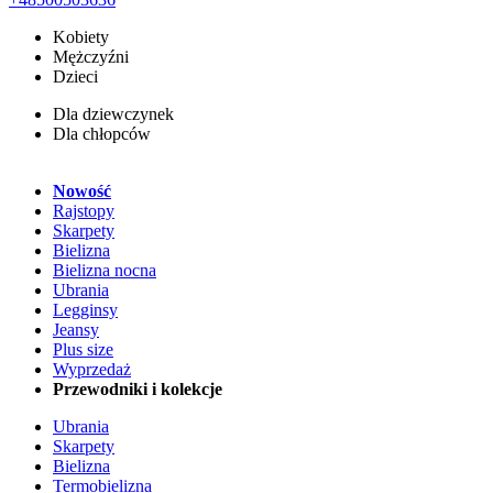
Kobiety
Mężczyźni
Dzieci
Dla dziewczynek
Dla chłopców
Nowość
Rajstopy
Skarpety
Bielizna
Bielizna nocna
Ubrania
Legginsy
Jeansy
Plus size
Wyprzedaż
Przewodniki i kolekcje
Ubrania
Skarpety
Bielizna
Termobielizna