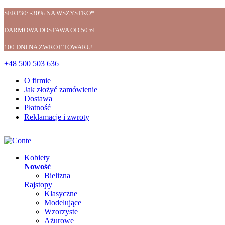
SERP30: -30% NA WSZYSTKO*
DARMOWA DOSTAWA OD 50 zł
100 DNI NA ZWROT TOWARU!
+48 500 503 636
O firmie
Jak złożyć zamówienie
Dostawa
Płatność
Reklamacje i zwroty
Kobiety
Nowość
Bielizna
Rajstopy
Klasyczne
Modelujące
Wzorzyste
Ażurowe