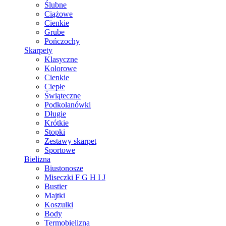
Ślubne
Ciążowe
Cienkie
Grube
Pończochy
Skarpety
Klasyczne
Kolorowe
Cienkie
Ciepłe
Świąteczne
Podkolanówki
Długie
Krótkie
Stopki
Zestawy skarpet
Sportowe
Bielizna
Biustonosze
Miseczki F G H I J
Bustier
Majtki
Koszulki
Body
Termobielizna