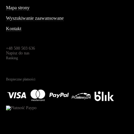
Informacja
Mapa strony
Wyszukiwanie zaawansowane
Kontakt
Dane kontaktowe
Św. Teresy 91,
91-341, Łódź, Polska
+48 500 503 636
Napisz do nas
Ranking
4.95
Na podstawie
1825
recenzji
Bezpieczne płatności