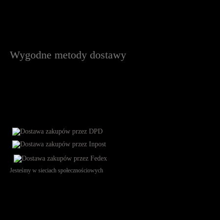
Wygodne metody dostawy
Jesteśmy w sieciach społecznościowych
Św. Teresy 91, 91-341, Łódź, Poland, NIP 732-216-37-57, REGON
101144034, Powszechna Kasa Oszczędności Bank Polski SA, ul.