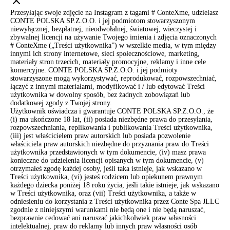
Przesyłając swoje zdjęcie na Instagram z tagami # ConteXme, udzielasz
CONTE POLSKA SP.Z.O.O. i jej podmiotom stowarzyszonym
niewyłącznej, bezpłatnej, nieodwołalnej, światowej, wieczystej i
zbywalnej licencji na używanie Twojego imienia i zdjęcia oznaczonych
# ConteXme („Treści użytkownika”) w wszelkie media, w tym między
innymi ich strony internetowe, sieci społecznościowe, marketing,
materiały stron trzecich, materiały promocyjne, reklamy i inne cele
komercyjne. CONTE POLSKA SP.Z.O.O. i jej podmioty
stowarzyszone mogą wykorzystywać, reprodukować, rozpowszechniać,
łączyć z innymi materiałami, modyfikować i / lub edytować Treści
użytkownika w dowolny sposób, bez żadnych zobowiązań lub
dodatkowej zgody z Twojej strony.
Użytkownik oświadcza i gwarantuje CONTE POLSKA SP.Z.O.O., że
(i) ma ukończone 18 lat, (ii) posiada niezbędne prawa do przesyłania,
rozpowszechniania, replikowania i publikowania Treści użytkownika,
(iii) jest właścicielem praw autorskich lub posiada pozwolenie
właściciela praw autorskich niezbędne do przyznania praw do Treści
użytkownika przedstawionych w tym dokumencie, (iv) masz prawa
konieczne do udzielenia licencji opisanych w tym dokumencie, (v)
otrzymałeś zgodę każdej osoby, jeśli taka istnieje, jak wskazano w
Treści użytkownika, (vi) jesteś rodzicem lub opiekunem prawnym
każdego dziecka poniżej 18 roku życia, jeśli takie istnieje, jak wskazano
w Treści użytkownika, oraz (vii) Treści użytkownika, a także w
odniesieniu do korzystania z Treści użytkownika przez Conte Spa JLLC
zgodnie z niniejszymi warunkami nie będą one i nie będą naruszać,
bezprawnie cedować ani naruszać jakichkolwiek praw własności
intelektualnej, praw do reklamy lub innych praw własności osób