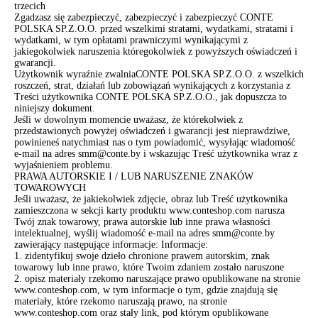
trzecich
Zgadzasz się zabezpieczyć, zabezpieczyć i zabezpieczyć CONTE
POLSKA SP.Z.O.O. przed wszelkimi stratami, wydatkami, stratami i
wydatkami, w tym opłatami prawniczymi wynikającymi z
jakiegokolwiek naruszenia któregokolwiek z powyższych oświadczeń i
gwarancji.
Użytkownik wyraźnie zwalniaCONTE POLSKA SP.Z.O.O. z wszelkich
roszczeń, strat, działań lub zobowiązań wynikających z korzystania z
Treści użytkownika CONTE POLSKA SP.Z.O.O., jak dopuszcza to
niniejszy dokument.
Jeśli w dowolnym momencie uważasz, że którekolwiek z
przedstawionych powyżej oświadczeń i gwarancji jest nieprawdziwe,
powinieneś natychmiast nas o tym powiadomić, wysyłając wiadomość
e-mail na adres smm@conte.by i wskazując Treść użytkownika wraz z
wyjaśnieniem problemu.
PRAWA AUTORSKIE I / LUB NARUSZENIE ZNAKÓW
TOWAROWYCH
Jeśli uważasz, że jakiekolwiek zdjęcie, obraz lub Treść użytkownika
zamieszczona w sekcji karty produktu www.conteshop.com narusza
Twój znak towarowy, prawa autorskie lub inne prawa własności
intelektualnej, wyślij wiadomość e-mail na adres smm@conte.by
zawierający następujące informacje: Informacje:
1. zidentyfikuj swoje dzieło chronione prawem autorskim, znak
towarowy lub inne prawo, które Twoim zdaniem zostało naruszone
2. opisz materiały rzekomo naruszające prawo opublikowane na stronie
www.conteshop.com, w tym informacje o tym, gdzie znajdują się
materiały, które rzekomo naruszają prawo, na stronie
www.conteshop.com oraz stały link, pod którym opublikowane