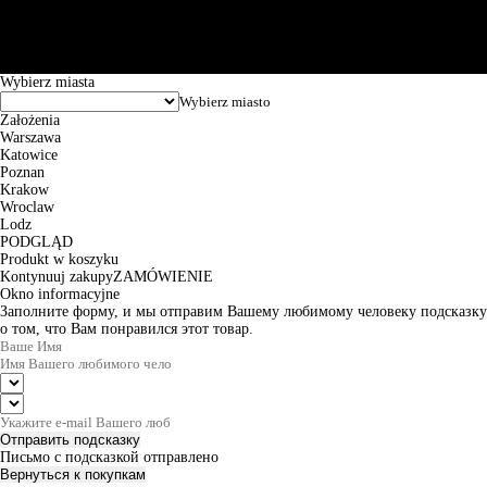
Puławska 15, 02-515 Warszawa: 30102034080000410205628799.
Godziny pracy: 8:00-16:00 od poniedziałku do piątku. Czas realizacji
zamówienia wynosi od 24h do 2 dni roboczych.
© 2026 EuroTrade Tex Sp. z o.o.
Wybierz miasta
Założenia
Warszawa
Katowice
Poznan
Krakow
Wroclaw
Lodz
PODGLĄD
Produkt w koszyku
Kontynuuj zakupy
ZAMÓWIENIE
Okno informacyjne
Заполните форму, и мы отправим Вашему любимому человеку подсказку
о том, что Вам понравился этот товар.
Отправить подсказку
Письмо с подсказкой отправлено
Вернуться к покупкам