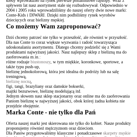
kiedy wprowadziło na rynek pierwsze poliamidowe rajstopy. Wraz z
upływem lat nasz asortyment stale się rozbudowywał. Odpowiednio w
2004 i 2005 roku wprowadziliśmy do naszej oferty dwie nowe marki:
Conte-Kids i DIWARI. Dzięki nim podbiliśmy rynek wyrobów
dziecięcych oraz bielizny męskiej.
Co możemy Wam zaproponować?
Dziś chcemy patrzeć nie tylko w przeszłość, ale również w przyszłość.
Dla nas Conte to coraz większe wyzwania i radość towarzysząca
udoskonalaniu asortymentu. Dlatego chcemy podzielić się z Wami
produktami najwyższej jakości. Nasz najlepszy sklep z bielizną ma do
zaoferowania m.in.:
różne rodzaje
biustonoszy
, w tym miękkie, koronkowe, sportowe, a
także typu push-up,
bieliznę jednokolorową, która jest idealna do podróży lub na salę
treningową,
bieliznę nocną
,
figi, tangi, brazyliany oraz damskie bokserki,
majtki bezszwowe, bieliznę modelującą itd.
Jednym słowem nasz sklep stacjonarny oraz online ma do zaoferowania
Paniom bieliznę w najwyższej jakości, obok której żadna kobieta nie
przejdzie obojętnie.
Marka Conte - nie tylko dla Pań
Oferta naszej marki jest skierowana nie tylko do kobiet. Nasze produkty
proponujemy również mężczyznom oraz dzieciom.
Dla Panów przygotowaliśmy klasyczne i ponadczasowe
skarpety męskie