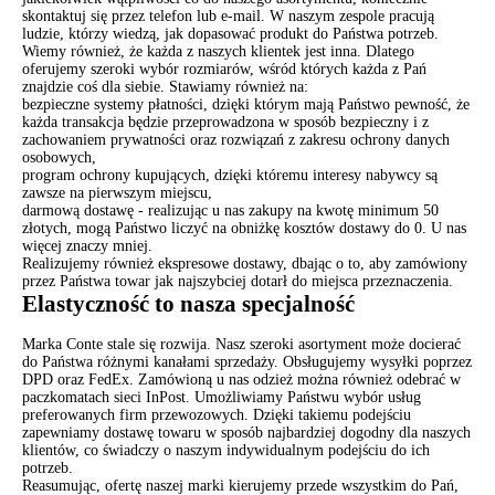
skontaktuj się przez telefon lub e-mail. W naszym zespole pracują
ludzie, którzy wiedzą, jak dopasować produkt do Państwa potrzeb.
Wiemy również, że każda z naszych klientek jest inna. Dlatego
oferujemy szeroki wybór rozmiarów, wśród których każda z Pań
znajdzie coś dla siebie. Stawiamy również na:
bezpieczne systemy płatności, dzięki którym mają Państwo pewność, że
każda transakcja będzie przeprowadzona w sposób bezpieczny i z
zachowaniem prywatności oraz rozwiązań z zakresu ochrony danych
osobowych,
program ochrony kupujących, dzięki któremu interesy nabywcy są
zawsze na pierwszym miejscu,
darmową dostawę - realizując u nas zakupy na kwotę minimum 50
złotych, mogą Państwo liczyć na obniżkę kosztów dostawy do 0. U nas
więcej znaczy mniej.
Realizujemy również ekspresowe dostawy, dbając o to, aby zamówiony
przez Państwa towar jak najszybciej dotarł do miejsca przeznaczenia.
Elastyczność to nasza specjalność
Marka Conte stale się rozwija. Nasz szeroki asortyment może docierać
do Państwa różnymi kanałami sprzedaży. Obsługujemy wysyłki poprzez
DPD oraz FedEx. Zamówioną u nas odzież można również odebrać w
paczkomatach sieci InPost. Umożliwiamy Państwu wybór usług
preferowanych firm przewozowych. Dzięki takiemu podejściu
zapewniamy dostawę towaru w sposób najbardziej dogodny dla naszych
klientów, co świadczy o naszym indywidualnym podejściu do ich
potrzeb.
Reasumując, ofertę naszej marki kierujemy przede wszystkim do Pań,