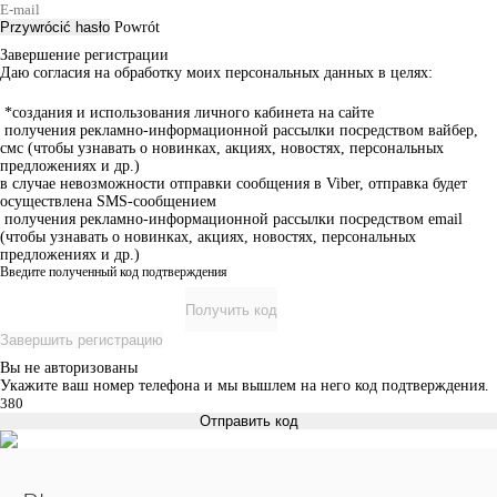
Przywrócić hasło
Powrót
Завершение регистрации
Даю согласия на обработку моих персональных данных в целях:
*создания и использования личного кабинета на сайте
получения рекламно-информационной рассылки посредством вайбер,
смс (чтобы узнавать о новинках, акциях, новостях, персональных
предложениях и др.)
в случае невозможности отправки сообщения в Viber, отправка будет
осуществлена SMS-сообщением
получения рекламно-информационной рассылки посредством email
(чтобы узнавать о новинках, акциях, новостях, персональных
предложениях и др.)
Введите полученный код подтверждения
Получить код
Завершить регистрацию
Вы не авторизованы
Укажите ваш номер телефона и мы вышлем на него код подтверждения.
Отправить код