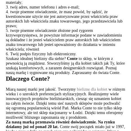
materiały;
3. twój adres, numer telefonu i adres e-mail;
4. twoje pisemne oświadczenie, że masz powód, by sądzić, że
kwestionowane użycie nie jest autoryzowane przez właściciela praw
autorskich lub właściciela znaku towarowego, jego przedstawiciela lub
prawo;
5. twoje pisemne oświadczenie złożone pod rygorem
krzywoprzysięstwa, że ​​powyższe informacje podane w zawiadomieniu
są dokładne i że jesteś właścicielem praw autorskich lub właścicielem
znaku towarowego lub jesteś upoważniony do działania w imieniu
właściciela; również
6. Twój podpis fizyczny lub elektroniczny.
Szukasz idealnej bielizny dla siebie?
Conte
to sklep, w którym z
pewnością ją znajdziesz. Stworzyliśmy ją dla kobiet takich jak Ty, które
szukają komfortowych, a zarazem designerskich rozwiązań. Poznaj
naszą markę i sygnowane nią produkty. Zapraszamy do świata Conte.
Dlaczego Conte?
Miarą naszej marki jest jakość. Tworzymy
bieliznę dla kobiet
w różnym
wieku i o szerokich preferencjach stylizacyjnych. Realizujemy wiele
innowacyjnych projektów bieliźniarskich, ciesząc się uznaniem kobiet
na całym świecie. Dzięki temu sieć naszych sklepów może pochwalić
się ogromną popularnością wśród Pań. Marka Conte to nie tylko sklep
internetowy, ale też sklep stacjonarny w Łodzi. Dzięki temu oferujemy
możliwość bliższego zapoznania się z produktem.
Za naszą marką przemawia również doświadczenie. Na rynku
działamy już od ponad 20 lat.
Conte swój początek miało już w 1997,