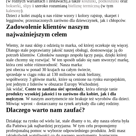
(w różnych wariantach i zestawach),a także
koszulki
,
podkoszulki
oraz
bokserki
,
slipy
i szeroko rozumianą
bieliznę termiczną
(w tym
kalesony
).
Dzieci z kolei znajdą u nas różne wzory i kolory rajstop, skarpet i
legginsów, przeznaczonych zarówno dla dziewczynek, jak i chłopców.
Zadowolenie klientów naszym
najważniejszym celem
Wiemy, że nasz sklep z odzieżą to marka, od której oczekuje się więcej.
Dlatego stale poprawiamy jakość naszej obsługi, dostosowując ją do
potrzeb klientów. Członków naszego zespołu łączy pasja, dzięki której
stale chcemy się rozwijać. W ten sposób udało się nam stworzyć markę,
która ceni sobie różnorodność. Nasza marka:
jest obecna w ponad 30 krajach na całym świecie,
sprzedaje w ciągu roku aż 130 milionów sztuk bielizny,
współtworzy 3 główne marki, które są cenione na rynku europejskim,
jest jednym z liderów w obszarze Europy Wschodniej.
Jak widać,
Conte to zaufana sieć sprzedaży
, która oferuje tanie
produkty wysokiej jakości i to zarówno dla kobiet, jak i dla
mężczyzn
. W naszym asortymencie nie brakuje też wyrobów dla dzieci.
Mówiąc wprost - dostarczamy na rynek artykuły dla całej rodziny.
Dlaczego warto nam zaufać?
Działając na rynku od wielu lat, stale dbamy o to, aby nasza oferta była
dla Państwa jak najbardziej przyjazna. W tym celu proponujemy
profesjonalną pomoc w wyborze odpowiedniego produktu. Jeśli masz
jakiekolwiek wątpliwości co do naszego asortymentu, koniecznie