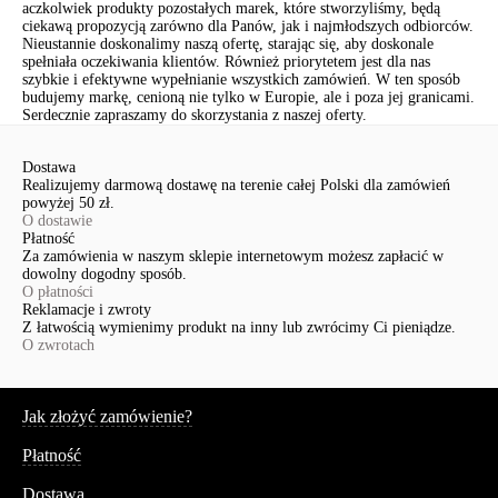
aczkolwiek produkty pozostałych marek, które stworzyliśmy, będą
ciekawą propozycją zarówno dla Panów, jak i najmłodszych odbiorców.
Nieustannie doskonalimy naszą ofertę, starając się, aby doskonale
spełniała oczekiwania klientów. Również priorytetem jest dla nas
szybkie i efektywne wypełnianie wszystkich zamówień. W ten sposób
budujemy markę, cenioną nie tylko w Europie, ale i poza jej granicami.
Serdecznie zapraszamy do skorzystania z naszej oferty.
Dostawa
Realizujemy darmową dostawę na terenie całej Polski dla zamówień
powyżej 50 zł.
O dostawie
Płatność
Za zamówienia w naszym sklepie internetowym możesz zapłacić w
dowolny dogodny sposób.
O płatności
Reklamacje i zwroty
Z łatwością wymienimy produkt na inny lub zwrócimy Ci pieniądze.
O zwrotach
Serwis
Jak złożyć zamówienie?
Płatność
Dostawa