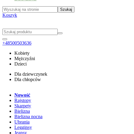
Koszyk
+48500503636
Kobiety
Mężczyźni
Dzieci
Dla dziewczynek
Dla chłopców
Nowość
Rajstopy
Skarpety
Bielizna
Bielizna nocna
Ubrania
Legginsy
Jeansy