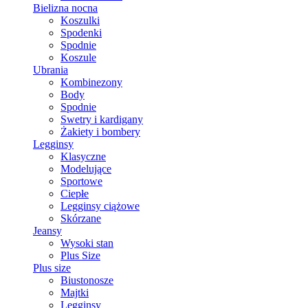
Bielizna nocna
Koszulki
Spodenki
Spodnie
Koszule
Ubrania
Kombinezony
Body
Spodnie
Swetry i kardigany
Żakiety i bombery
Legginsy
Klasyczne
Modelujące
Sportowe
Ciepłe
Legginsy ciążowe
Skórzane
Jeansy
Wysoki stan
Plus Size
Plus size
Biustonosze
Majtki
Legginsy