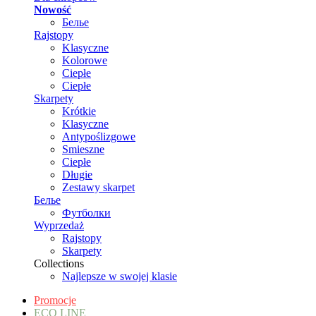
Nowość
Белье
Rajstopy
Klasyczne
Kolorowe
Ciepłe
Ciepłe
Skarpety
Krótkie
Klasyczne
Antypoślizgowe
Smieszne
Ciepłe
Długie
Zestawy skarpet
Белье
Футболки
Wyprzedaż
Rajstopy
Skarpety
Collections
Najlepsze w swojej klasie
Promocje
ECO LINE