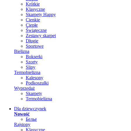
Krótkie
Klasyczne
Skarpety Happy
Cienkie
Ciepłe
Świąteczne
Zestawy skarpet
Długie
Sportowe
Bielizna
Bokserki
Szorty
Slipy
Termobielizna
Kalesony
Podkoszulki
Wyprzedaż
Skarpety
Termobielizna
Dla dziewczynek
Nowość
Белье
Rajstopy
Klasyczne