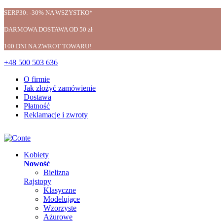
SERP30: -30% NA WSZYSTKO*
DARMOWA DOSTAWA OD 50 zł
100 DNI NA ZWROT TOWARU!
+48 500 503 636
O firmie
Jak złożyć zamówienie
Dostawa
Płatność
Reklamacje i zwroty
Kobiety
Nowość
Bielizna
Rajstopy
Klasyczne
Modelujące
Wzorzyste
Ażurowe