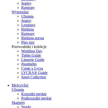
Jeansy
Rajstopy
Wyprzedaż
Ubrania
Jeansy
Legginsy
Bielizna
Rajstopy
Bielizna nocna
Plus size
Przewodniki i kolekcje
Wedding Day
Tights Guide
Lingerie Guide
#justtights
Conte x Lycra
LYCRA® Guide
Sport Сollection
Mężczyźni
Ubrania
Koszulki męskie
Podkoszulki męskie
Skarpety
Stopki