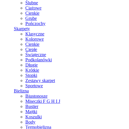
Ślubne
Ciążowe
Cienkie
Grube
Pończochy
Skarpety
Klasyczne
Kolorowe
Cienkie
Ciepłe
Świąteczne
Podkolanówki
Długie
Krótkie
Stopki
Zestawy skarpet
Sportowe
Bielizna
Biustonosze
Miseczki F G H I J
Bustier
Majtki
Koszulki
Body
Termobielizna