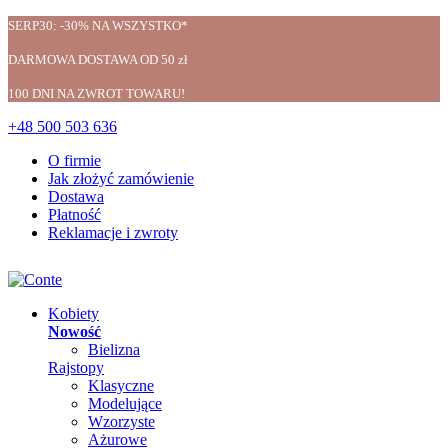
SERP30: -30% NA WSZYSTKO*
DARMOWA DOSTAWA OD 50 zł
100 DNI NA ZWROT TOWARU!
+48 500 503 636
O firmie
Jak złożyć zamówienie
Dostawa
Płatność
Reklamacje i zwroty
Kobiety
Nowość
Bielizna
Rajstopy
Klasyczne
Modelujące
Wzorzyste
Ażurowe