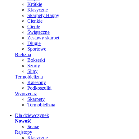
Krótkie
Klasyczne
Skarpety Happy
Cienkie
Ciepłe
Świąteczne
Zestawy skarpet
Długie
Sportowe
Bielizna
Bokserki
Szorty
Slipy
Termobielizna
Kalesony
Podkoszulki
Wyprzedaż
Skarpety
Termobielizna
Dla dziewczynek
Nowość
Белье
Rajstopy
Klasyczne