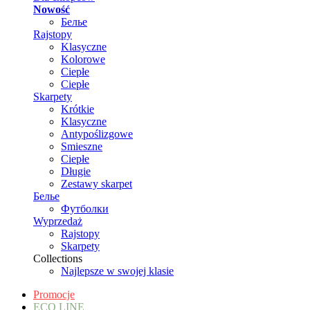
Nowość
Белье
Rajstopy
Klasyczne
Kolorowe
Ciepłe
Ciepłe
Skarpety
Krótkie
Klasyczne
Antypoślizgowe
Smieszne
Ciepłe
Długie
Zestawy skarpet
Белье
Футболки
Wyprzedaż
Rajstopy
Skarpety
Collections
Najlepsze w swojej klasie
Promocje
ECO LINE