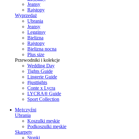
Jeansy
Rajstopy
Wyprzedaż
Ubrania
Jeansy
Legginsy
Bielizna
Rajstopy
Bielizna nocna
Plus size
Przewodniki i kolekcje
Wedding Day
Tights Guide
Lingerie Guide
#justtights
Conte x Lycra
LYCRA® Guide
Sport Сollection
Mężczyźni
Ubrania
Koszulki męskie
Podkoszulki męskie
Skarpety
Stopki