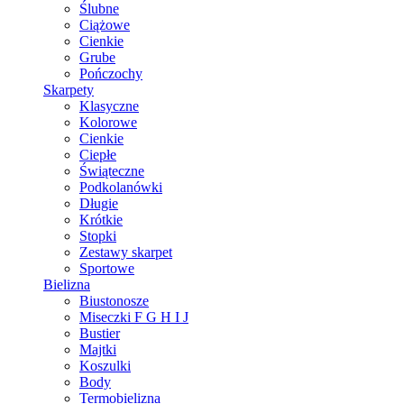
Ślubne
Ciążowe
Cienkie
Grube
Pończochy
Skarpety
Klasyczne
Kolorowe
Cienkie
Ciepłe
Świąteczne
Podkolanówki
Długie
Krótkie
Stopki
Zestawy skarpet
Sportowe
Bielizna
Biustonosze
Miseczki F G H I J
Bustier
Majtki
Koszulki
Body
Termobielizna