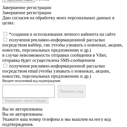
Завершение регистрации
Завершение регистрации
Даю согласия на обработку моих персональных данных в
целях:
*создания и использования личного кабинета на сайте
получения рекламно-информационной рассылки
посредством вайбер, смс (чтобы узнавать о новинках, акциях,
новостях, персональных предложениях и др.)
в случае невозможности отправки сообщения в Viber,
отправка будет осуществлена SMS-сообщением
получения рекламно-информационной рассылки
посредством email (чтобы узнавать о новинках, акциях,
новостях, персональных предложениях и др.)
Введите полученный код подтверждения
Получить код
Завершить регистрацию
Вы не авторизованы
Вы не авторизованы
Укажите ваш номер телефона и мы вышлем на него код
подтверждения.