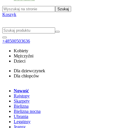
Koszyk
+48500503636
Kobiety
Mężczyźni
Dzieci
Dla dziewczynek
Dla chłopców
Nowość
Rajstopy
Skarpety
Bielizna
Bielizna nocna
Ubrania
Legginsy
Jeansy