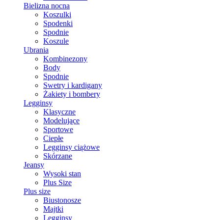
Bielizna nocna
Koszulki
Spodenki
Spodnie
Koszule
Ubrania
Kombinezony
Body
Spodnie
Swetry i kardigany
Żakiety i bombery
Legginsy
Klasyczne
Modelujące
Sportowe
Ciepłe
Legginsy ciążowe
Skórzane
Jeansy
Wysoki stan
Plus Size
Plus size
Biustonosze
Majtki
Legginsy