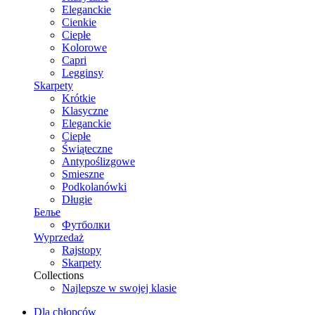
Eleganckie
Cienkie
Ciepłe
Kolorowe
Capri
Legginsy
Skarpety
Krótkie
Klasyczne
Eleganckie
Ciepłe
Świąteczne
Antypoślizgowe
Smieszne
Podkolanówki
Długie
Белье
Футболки
Wyprzedaż
Rajstopy
Skarpety
Collections
Najlepsze w swojej klasie
Dla chłopców