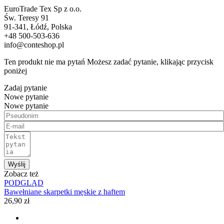
EuroTrade Tex Sp z o.o.
Św. Teresy 91
91-341, Łódź, Polska
+48 500-503-636
info@conteshop.pl
Ten produkt nie ma pytań Możesz zadać pytanie, klikając przycisk
poniżej
Zadaj pytanie
Nowe pytanie
Nowe pytanie
Wyślij
Zobacz też
PODGLĄD
Bawełniane skarpetki męskie z haftem
26,90 zł