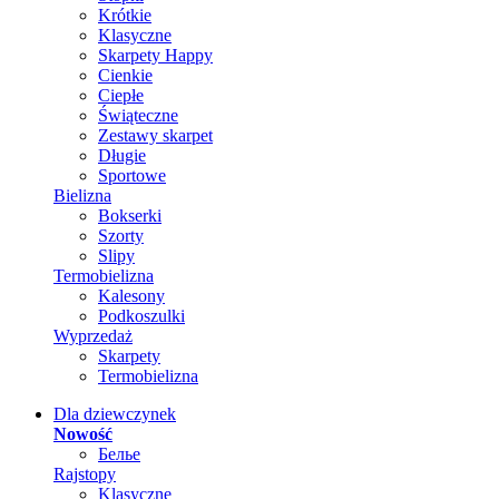
Krótkie
Klasyczne
Skarpety Happy
Cienkie
Ciepłe
Świąteczne
Zestawy skarpet
Długie
Sportowe
Bielizna
Bokserki
Szorty
Slipy
Termobielizna
Kalesony
Podkoszulki
Wyprzedaż
Skarpety
Termobielizna
Dla dziewczynek
Nowość
Белье
Rajstopy
Klasyczne