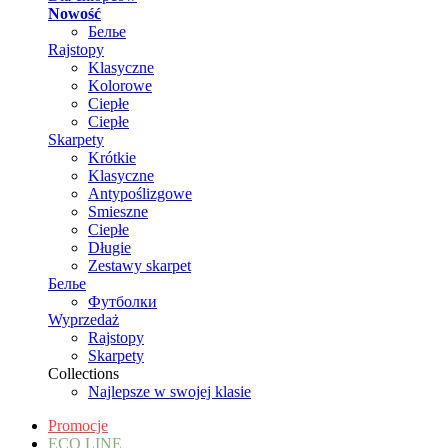
Nowość
Белье
Rajstopy
Klasyczne
Kolorowe
Ciepłe
Ciepłe
Skarpety
Krótkie
Klasyczne
Antypoślizgowe
Smieszne
Ciepłe
Długie
Zestawy skarpet
Белье
Футболки
Wyprzedaż
Rajstopy
Skarpety
Collections
Najlepsze w swojej klasie
Promocje
ECO LINE