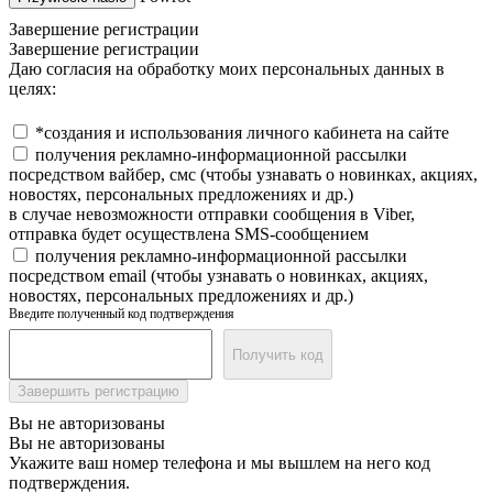
Завершение регистрации
Завершение регистрации
Даю согласия на обработку моих персональных данных в
целях:
*создания и использования личного кабинета на сайте
получения рекламно-информационной рассылки
посредством вайбер, смс (чтобы узнавать о новинках, акциях,
новостях, персональных предложениях и др.)
в случае невозможности отправки сообщения в Viber,
отправка будет осуществлена SMS-сообщением
получения рекламно-информационной рассылки
посредством email (чтобы узнавать о новинках, акциях,
новостях, персональных предложениях и др.)
Введите полученный код подтверждения
Получить код
Завершить регистрацию
Вы не авторизованы
Вы не авторизованы
Укажите ваш номер телефона и мы вышлем на него код
подтверждения.