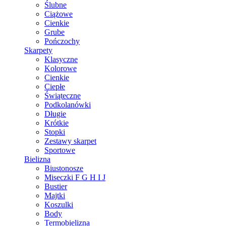
Ślubne
Ciążowe
Cienkie
Grube
Pończochy
Skarpety
Klasyczne
Kolorowe
Cienkie
Ciepłe
Świąteczne
Podkolanówki
Długie
Krótkie
Stopki
Zestawy skarpet
Sportowe
Bielizna
Biustonosze
Miseczki F G H I J
Bustier
Majtki
Koszulki
Body
Termobielizna