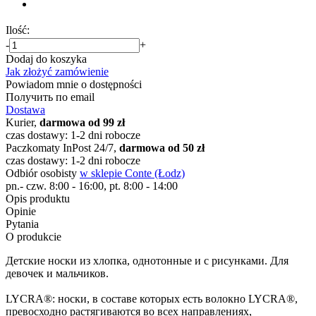
Ilość:
-
+
Dodaj do koszyka
Jak złożyć zamówienie
Powiadom mnie o dostępności
Получить по email
Dostawa
Kurier,
darmowa od 99 zł
czas dostawy: 1-2 dni robocze
Paczkomaty InPost 24/7,
darmowa od 50 zł
czas dostawy: 1-2 dni robocze
Odbiór osobisty
w sklepie Conte (Łodz)
pn.- czw. 8:00 - 16:00, pt. 8:00 - 14:00
Opis produktu
Opinie
Pytania
O produkcie
Детские носки из хлопка, однотонные и с рисунками. Для
девочек и мальчиков.
LYCRA®: носки, в составе которых есть волокно LYCRA®,
превосходно растягиваются во всех направлениях,