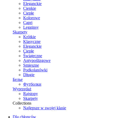
Eleganckie
Cienkie
Ciepłe
Kolorowe
Capri
Legginsy
Skarpety
Krótkie
Klasyczne
Eleganckie
Ciepłe
Świąteczne
Antypoślizgowe
Smieszne
Podkolanówki
Długie
Белье
Футболки
Wyprzedaż
Rajstopy
Skarpety
Collections
Najlepsze w swojej klasie
Dla chłopców