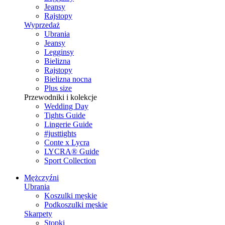
Jeansy
Rajstopy
Wyprzedaż
Ubrania
Jeansy
Legginsy
Bielizna
Rajstopy
Bielizna nocna
Plus size
Przewodniki i kolekcje
Wedding Day
Tights Guide
Lingerie Guide
#justtights
Conte x Lycra
LYCRA® Guide
Sport Сollection
Mężczyźni
Ubrania
Koszulki męskie
Podkoszulki męskie
Skarpety
Stopki