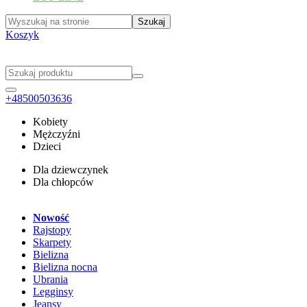
Koszyk
+48500503636
Kobiety
Mężczyźni
Dzieci
Dla dziewczynek
Dla chłopców
Nowość
Rajstopy
Skarpety
Bielizna
Bielizna nocna
Ubrania
Legginsy
Jeansy