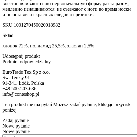
восстанавливают свою первоначальную форму раз за разом,
медленно изнашиваются, не съезжают с ноги во время носки
и не оставляют красных следов от резинки.
SKU
1001270450020018982
Skład
хлопок 72%, полиамид 25,5%, эластан 2,5%
Udostępnij produkt
Podmiot odpowiedzialny
EuroTrade Tex Sp z o.o.
Św. Teresy 91
91-341, Łódź, Polska
+48 500-503-636
info@conteshop.pl
Ten produkt nie ma pytań Możesz zadać pytanie, klikając przycisk
poniżej
Zadaj pytanie
Nowe pytanie
Nowe pytanie