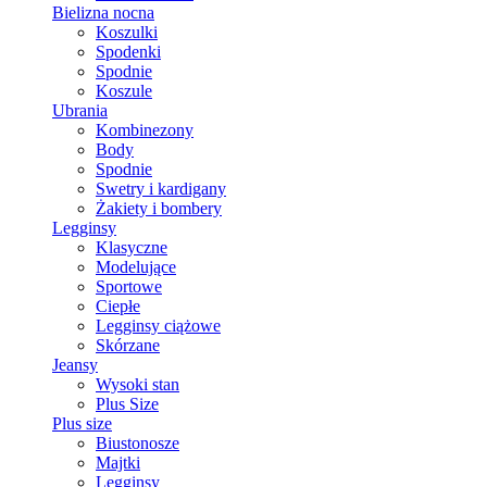
Bielizna nocna
Koszulki
Spodenki
Spodnie
Koszule
Ubrania
Kombinezony
Body
Spodnie
Swetry i kardigany
Żakiety i bombery
Legginsy
Klasyczne
Modelujące
Sportowe
Ciepłe
Legginsy ciążowe
Skórzane
Jeansy
Wysoki stan
Plus Size
Plus size
Biustonosze
Majtki
Legginsy