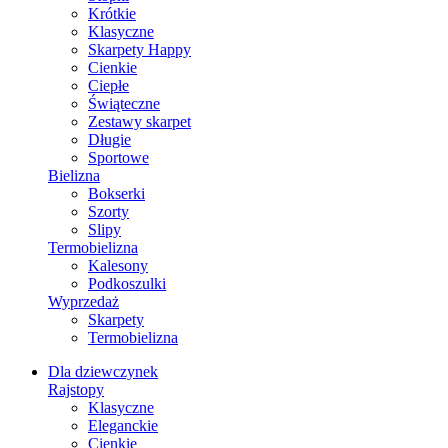
Krótkie
Klasyczne
Skarpety Happy
Cienkie
Ciepłe
Świąteczne
Zestawy skarpet
Długie
Sportowe
Bielizna
Bokserki
Szorty
Slipy
Termobielizna
Kalesony
Podkoszulki
Wyprzedaż
Skarpety
Termobielizna
Dla dziewczynek
Rajstopy
Klasyczne
Eleganckie
Cienkie