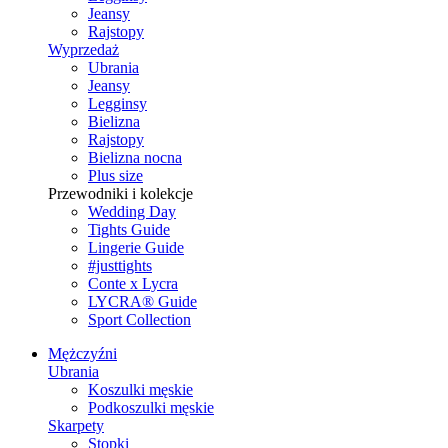
Jeansy
Rajstopy
Wyprzedaż
Ubrania
Jeansy
Legginsy
Bielizna
Rajstopy
Bielizna nocna
Plus size
Przewodniki i kolekcje
Wedding Day
Tights Guide
Lingerie Guide
#justtights
Conte x Lycra
LYCRA® Guide
Sport Сollection
Mężczyźni
Ubrania
Koszulki męskie
Podkoszulki męskie
Skarpety
Stopki