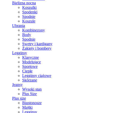
Bielizna nocna
Koszulki
Spodenki
Spodnie
Koszule
Ubrania
Kombinezony
Body
Spodnie
Swetry i kardigany
Żakiety i bombery
Legginsy
Klasyczne
Modelujące
Sportowe
Ciepłe
Legginsy ciążowe
Skórzane
Jeansy
Wysoki stan
Plus Size
Plus size
Biustonosze
Majtki
Legginsy