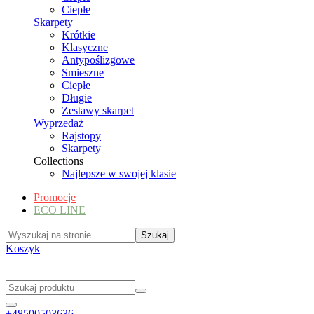
Ciepłe
Skarpety
Krótkie
Klasyczne
Antypoślizgowe
Smieszne
Ciepłe
Długie
Zestawy skarpet
Wyprzedaż
Rajstopy
Skarpety
Collections
Najlepsze w swojej klasie
Promocje
ECO LINE
Koszyk
+48500503636