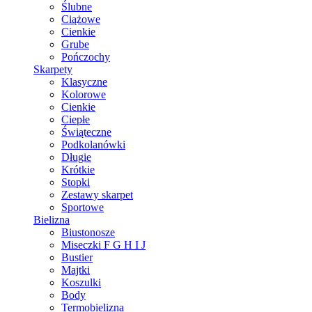
Ślubne
Ciążowe
Cienkie
Grube
Pończochy
Skarpety
Klasyczne
Kolorowe
Cienkie
Ciepłe
Świąteczne
Podkolanówki
Długie
Krótkie
Stopki
Zestawy skarpet
Sportowe
Bielizna
Biustonosze
Miseczki F G H I J
Bustier
Majtki
Koszulki
Body
Termobielizna