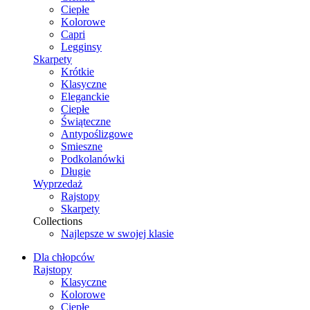
Ciepłe
Kolorowe
Capri
Legginsy
Skarpety
Krótkie
Klasyczne
Eleganckie
Ciepłe
Świąteczne
Antypoślizgowe
Smieszne
Podkolanówki
Długie
Wyprzedaż
Rajstopy
Skarpety
Collections
Najlepsze w swojej klasie
Dla chłopców
Rajstopy
Klasyczne
Kolorowe
Ciepłe