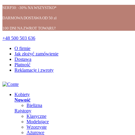
SERP30: -30% NA WSZYSTKO*
DARMOWA DOSTAWA OD 50 zł
100 DNI NA ZWROT TOWARU!
+48 500 503 636
O firmie
Jak złożyć zamówienie
Dostawa
Płatność
Reklamacje i zwroty
Kobiety
Nowość
Bielizna
Rajstopy
Klasyczne
Modelujące
Wzorzyste
Ażurowe