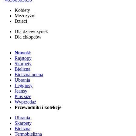
Kobiety
Mężczyźni
Dzieci
Dla dziewczynek
Dla chłopców
Nowość
Rajstopy
Skarpety
Bielizna
Bielizna nocna
Ubrania
Legginsy
Jeansy
Plus size
Wyprzedaż
Przewodniki i kolekcje
Ubrania
Skarpety
Bielizna
Termobielizna