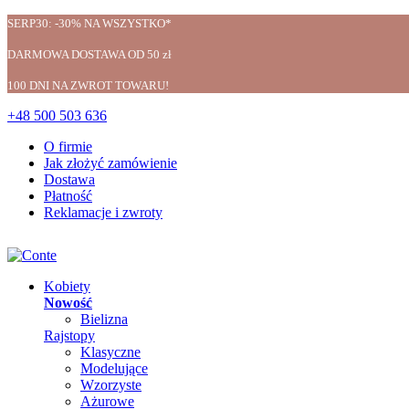
SERP30: -30% NA WSZYSTKO*
DARMOWA DOSTAWA OD 50 zł
100 DNI NA ZWROT TOWARU!
+48 500 503 636
O firmie
Jak złożyć zamówienie
Dostawa
Płatność
Reklamacje i zwroty
Kobiety
Nowość
Bielizna
Rajstopy
Klasyczne
Modelujące
Wzorzyste
Ażurowe