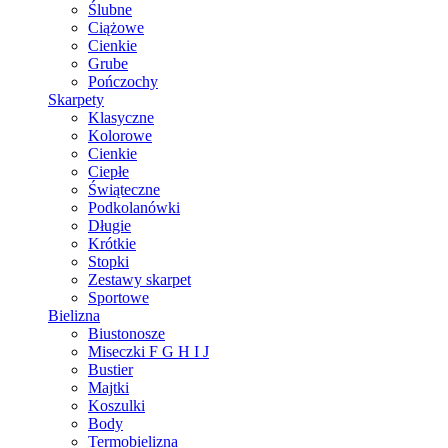
Ślubne
Ciążowe
Cienkie
Grube
Pończochy
Skarpety
Klasyczne
Kolorowe
Cienkie
Ciepłe
Świąteczne
Podkolanówki
Długie
Krótkie
Stopki
Zestawy skarpet
Sportowe
Bielizna
Biustonosze
Miseczki F G H I J
Bustier
Majtki
Koszulki
Body
Termobielizna