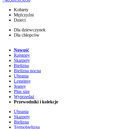
Kobiety
Mężczyźni
Dzieci
Dla dziewczynek
Dla chłopców
Nowość
Rajstopy
Skarpety
Bielizna
Bielizna nocna
Ubrania
Legginsy
Jeansy
Plus size
Wyprzedaż
Przewodniki i kolekcje
Ubrania
Skarpety
Bielizna
Termobielizna