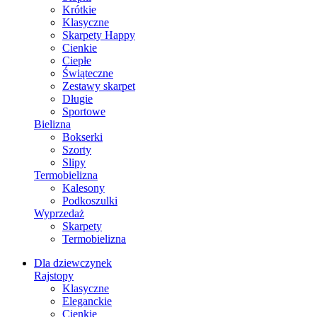
Krótkie
Klasyczne
Skarpety Happy
Cienkie
Ciepłe
Świąteczne
Zestawy skarpet
Długie
Sportowe
Bielizna
Bokserki
Szorty
Slipy
Termobielizna
Kalesony
Podkoszulki
Wyprzedaż
Skarpety
Termobielizna
Dla dziewczynek
Rajstopy
Klasyczne
Eleganckie
Cienkie