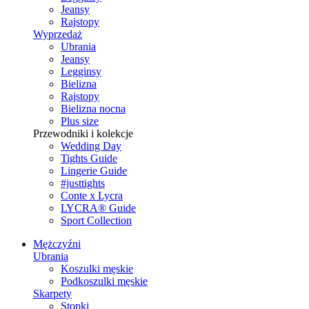
Jeansy
Rajstopy
Wyprzedaż
Ubrania
Jeansy
Legginsy
Bielizna
Rajstopy
Bielizna nocna
Plus size
Przewodniki i kolekcje
Wedding Day
Tights Guide
Lingerie Guide
#justtights
Conte x Lycra
LYCRA® Guide
Sport Сollection
Mężczyźni
Ubrania
Koszulki męskie
Podkoszulki męskie
Skarpety
Stopki