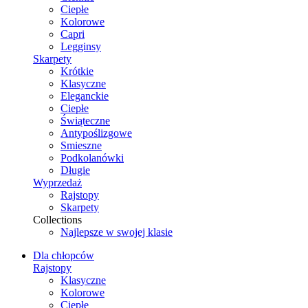
Ciepłe
Kolorowe
Capri
Legginsy
Skarpety
Krótkie
Klasyczne
Eleganckie
Ciepłe
Świąteczne
Antypoślizgowe
Smieszne
Podkolanówki
Długie
Wyprzedaż
Rajstopy
Skarpety
Collections
Najlepsze w swojej klasie
Dla chłopców
Rajstopy
Klasyczne
Kolorowe
Ciepłe