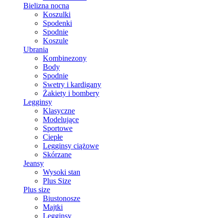
Bielizna nocna
Koszulki
Spodenki
Spodnie
Koszule
Ubrania
Kombinezony
Body
Spodnie
Swetry i kardigany
Żakiety i bombery
Legginsy
Klasyczne
Modelujące
Sportowe
Ciepłe
Legginsy ciążowe
Skórzane
Jeansy
Wysoki stan
Plus Size
Plus size
Biustonosze
Majtki
Legginsy