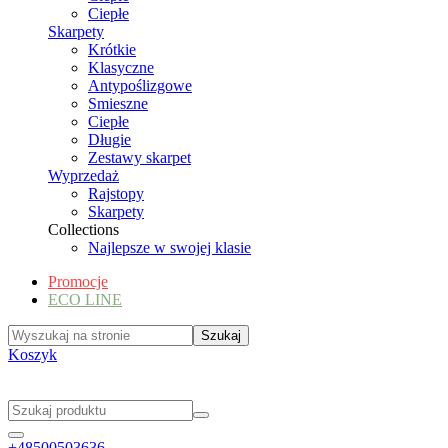
Ciepłe
Skarpety
Krótkie
Klasyczne
Antypoślizgowe
Smieszne
Ciepłe
Długie
Zestawy skarpet
Wyprzedaż
Rajstopy
Skarpety
Collections
Najlepsze w swojej klasie
Promocje
ECO LINE
Koszyk
+48500503636