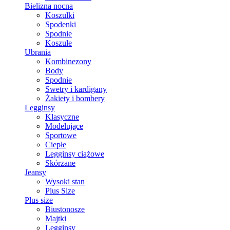
Bielizna nocna
Koszulki
Spodenki
Spodnie
Koszule
Ubrania
Kombinezony
Body
Spodnie
Swetry i kardigany
Żakiety i bombery
Legginsy
Klasyczne
Modelujące
Sportowe
Ciepłe
Legginsy ciążowe
Skórzane
Jeansy
Wysoki stan
Plus Size
Plus size
Biustonosze
Majtki
Legginsy