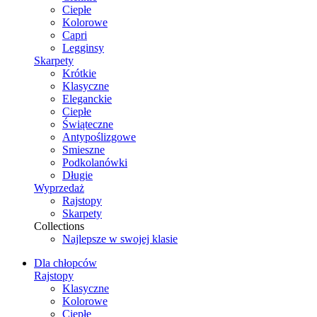
Ciepłe
Kolorowe
Capri
Legginsy
Skarpety
Krótkie
Klasyczne
Eleganckie
Ciepłe
Świąteczne
Antypoślizgowe
Smieszne
Podkolanówki
Długie
Wyprzedaż
Rajstopy
Skarpety
Collections
Najlepsze w swojej klasie
Dla chłopców
Rajstopy
Klasyczne
Kolorowe
Ciepłe