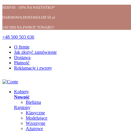
SERP30: -30% NA WSZYSTKO*
DARMOWA DOSTAWA OD 50 zł
100 DNI NA ZWROT TOWARU!
+48 500 503 636
O firmie
Jak złożyć zamówienie
Dostawa
Płatność
Reklamacje i zwroty
Kobiety
Nowość
Bielizna
Rajstopy
Klasyczne
Modelujące
Wzorzyste
Ażurowe