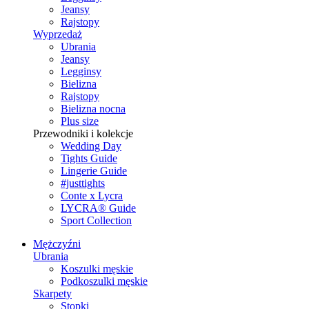
Jeansy
Rajstopy
Wyprzedaż
Ubrania
Jeansy
Legginsy
Bielizna
Rajstopy
Bielizna nocna
Plus size
Przewodniki i kolekcje
Wedding Day
Tights Guide
Lingerie Guide
#justtights
Conte x Lycra
LYCRA® Guide
Sport Сollection
Mężczyźni
Ubrania
Koszulki męskie
Podkoszulki męskie
Skarpety
Stopki