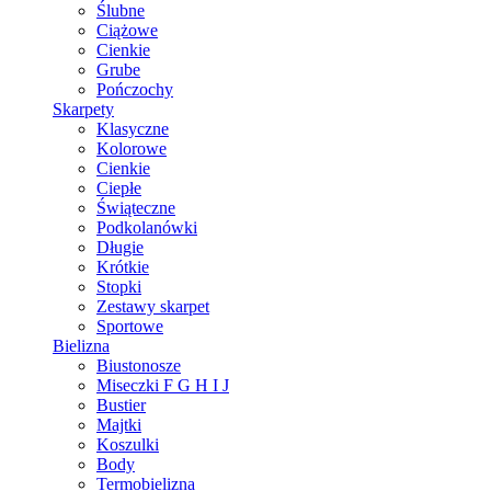
Ślubne
Ciążowe
Cienkie
Grube
Pończochy
Skarpety
Klasyczne
Kolorowe
Cienkie
Ciepłe
Świąteczne
Podkolanówki
Długie
Krótkie
Stopki
Zestawy skarpet
Sportowe
Bielizna
Biustonosze
Miseczki F G H I J
Bustier
Majtki
Koszulki
Body
Termobielizna