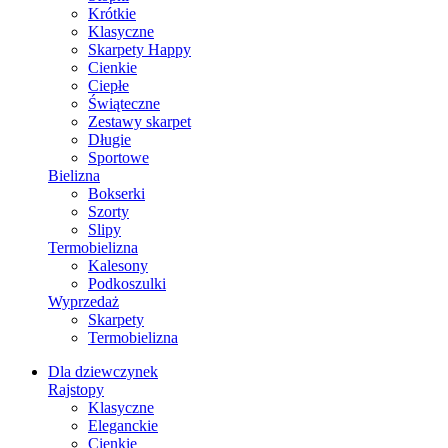
Krótkie
Klasyczne
Skarpety Happy
Cienkie
Ciepłe
Świąteczne
Zestawy skarpet
Długie
Sportowe
Bielizna
Bokserki
Szorty
Slipy
Termobielizna
Kalesony
Podkoszulki
Wyprzedaż
Skarpety
Termobielizna
Dla dziewczynek
Rajstopy
Klasyczne
Eleganckie
Cienkie