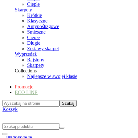
Ciepłe
Skarpety
Krótkie
Klasyczne
Antypoślizgowe
Smieszne
Ciepłe
Długie
Zestawy skarpet
Wyprzedaż
Rajstopy
Skarpety
Collections
Najlepsze w swojej klasie
Promocje
ECO LINE
Koszyk
+48500503636