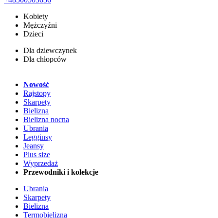
Kobiety
Mężczyźni
Dzieci
Dla dziewczynek
Dla chłopców
Nowość
Rajstopy
Skarpety
Bielizna
Bielizna nocna
Ubrania
Legginsy
Jeansy
Plus size
Wyprzedaż
Przewodniki i kolekcje
Ubrania
Skarpety
Bielizna
Termobielizna